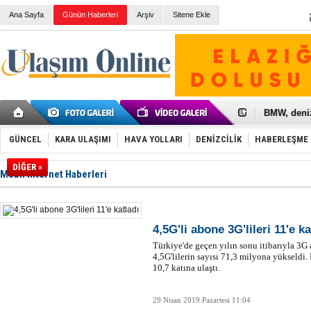
Ana Sayfa
Günün Haberleri
Arşiv
Sitene Ekle
Galataport
BMW, deniz
Kiralık min
VW'de üst
Ünye Liman
GÜNCEL
KARA ULAŞIMI
HAVA YOLLARI
DENİZCİLİK
HABERLEŞME
Türkiye’ni
İzmir-Anta
DİĞER »
Mobil İnternet Haberleri
Osmanlı'nı
Otomotivde 
Toyota Tür
Otomobil i
HAVAŞ 21 h
4,5G'li abone 3G'lileri 11'e ka
İran'a ait 
Türkiye'de geçen yılın sonu itibarıyla 3G 
'Jet uçak' 
4,5G'lilerin sayısı 71,3 milyona yükseldi.
Rus savaş 
10,7 katına ulaştı.
29 Nisan 2019 Pazartesi 11:04