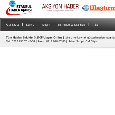
|
|
|
|
Ana Sayfa
Künye
İletişim
Sık Kullanılanlara Ekle
RSS
Tüm Hakları Saklıdır © 2005 Ulaşım Online
| İzinsiz ve kaynak gösterilmeden yayınl
Tel : 0212 293 75 48-32 | Faks : 0212 970 87 88 |
Haber Scripti
:
CM Bilişim