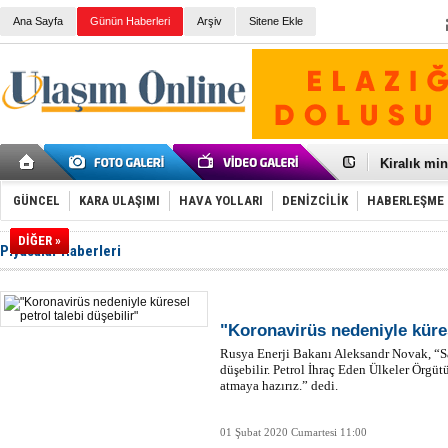
Ana Sayfa
Günün Haberleri
Arşiv
Sitene Ekle
Galataport
BMW, deniz
Kiralık min
VW'de üst
Ünye Liman
GÜNCEL
KARA ULAŞIMI
HAVA YOLLARI
DENİZCİLİK
HABERLEŞME
Türkiye’ni
İzmir-Anta
DİĞER »
Piyasalar Haberleri
Osmanlı'nı
Otomotivde 
Toyota Tür
Otomobil i
HAVAŞ 21 h
"Koronavirüs nedeniyle küres
İran'a ait 
Rusya Enerji Bakanı Aleksandr Novak, “Sa
'Jet uçak' 
düşebilir. Petrol İhraç Eden Ülkeler Örgütü
Rus savaş 
atmaya hazırız.” dedi.
01 Şubat 2020 Cumartesi 11:00