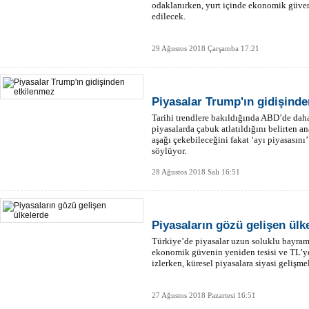
odaklanırken, yurt içinde ekonomik güven e
edilecek.
29 Ağustos 2018 Çarşamba 17:21
Piyasalar Trump'ın gidişind
Tarihi trendlere bakıldığında ABD’de daha
piyasalarda çabuk atlatıldığını belirten an
aşağı çekebileceğini fakat ‘ayı piyasasın
söylüyor.
28 Ağustos 2018 Salı 16:51
Piyasaların gözü gelişen ülk
Türkiye’de piyasalar uzun soluklu bayram ta
ekonomik güvenin yeniden tesisi ve TL’y
izlerken, küresel piyasalara siyasi gelişm
27 Ağustos 2018 Pazartesi 16:51