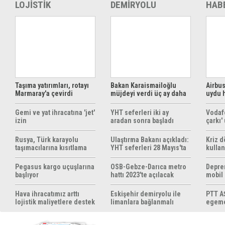
LOJİSTİK
DEMİRYOLU
HAB
Taşıma yatırımları, rotayı
Bakan Karaismailoğlu
Airbus
Marmaray'a çevirdi
müjdeyi verdi üç ay daha
uydu 
ücretsiz
çözüm
Gemi ve yat ihracatına 'jet'
YHT seferleri iki ay
Vodaf
izin
aradan sonra başladı
çarkı'
Rusya, Türk karayolu
Ulaştırma Bakanı açıkladı:
Kriz 
taşımacılarına kısıtlama
YHT seferleri 28 Mayıs'ta
kullan
getirebilir
başlıyor
yöntem
hazırl
Pegasus kargo uçuşlarına
OSB-Gebze-Darıca metro
Depre
başlıyor
hattı 2023'te açılacak
mobil
yapıyo
Hava ihracatımız arttı
Eskişehir demiryolu ile
PTT AŞ
lojistik maliyetlere destek
limanlara bağlanmalı
egemen
gerek
konul