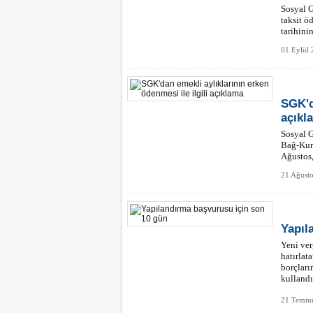
Sosyal G
taksit ö
tarihinin
01 Eylül 
SGK'd
açıkl
Sosyal 
Bağ-Kur
Ağustos,
denildi.
21 Ağusto
Yapıl
Yeni ve
hatırlat
borçları
kullandı
21 Temmu