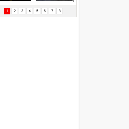
Delta uçağına 
Ford Focus RS 
yıldırım çarptı
(2015)
1
2
3
4
5
6
7
8