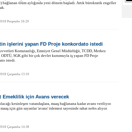
) bağlanan ölüm aylığında yeni dönem başladı. Artık bürokratik engeller
ak.
2018 Perşembe 16:29
tin işlerini yapan FD Proje konkordato istedi
uvvetleri Komutanlığı, Emniyet Genel Müdürlüğü, TCDD, Merkez
 ODTÜ, SGK gibi bir çok devlet kurumuyla iş yapan FD Proje
to istedi.
2018 Çarşamba 13:10
t Emeklilik için Avans verecek
lacağı kesinleşen vatandaşlara, maaş bağlanana kadar avans veriliyor.
maaş için gün sayanlar 'avans' ödemesi sayesinde rahat nefes alıyor.
2018 Çarşamba 14:38