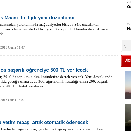
A
Ge
ik Maaşı ile ilgili yeni düzenleme
S
 maaşından yararlanmada mağduriyetler bitiyor. Süre uzatılırken
Ne
iz prim ödeme koşulu kaldırılıyor. Eksik gün bildirenler de artık maaş
ek.
A
 2018 Cuma 11:47
"L
VİD
M
zca başarılı öğrenciye 500 TL verilecek
Ba
 2019’da toplumun tüm kesimlerine destek verecek. Yeni destekler de
 İkiz çocuğu olana ayda 300, ağır kronik hastalığı olana 200, başarılı
ere 500 TL destek verilecek.
 2018 Cuma 15:57
e yetim maaşı artık otomatik ödenecek
 kaybeden sigortalının, geride bıraktığı eş ve çocuklarına (dul ve