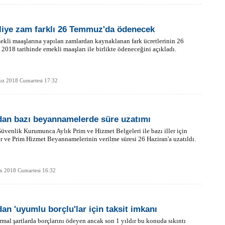
iye zam farklı 26 Temmuz'da ödenecek
kli maaşlarına yapılan zamlardan kaynaklanan fark ücretlerinin 26
018 tarihinde emekli maaşları ile birlikte ödeneceğini açıkladı.
z 2018 Cumartesi 17:32
an bazı beyannamelerde süre uzatımı
üvenlik Kurumunca Aylık Prim ve Hizmet Belgeleri ile bazı iller için
 ve Prim Hizmet Beyannamelerinin verilme süresi 26 Haziran'a uzatıldı.
n 2018 Cumartesi 16:32
an 'uyumlu borçlu'lar için taksit imkanı
mal şartlarda borçlarını ödeyen ancak son 1 yıldır bu konuda sıkıntı