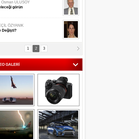
li Osman ULUSOY
leceği görün
EÇİL ÖZYANIK
 Değişti?
1
2
3
DNAN SAKA
iman Kenti Aliağa"
EO GALERİ
ERİÇ KÖYATASI
yraksız Vatan !
Savaş uçağı 
Sony Alpha 7R II ön 
pilotundan 
inceleme
muhteşem gösteri