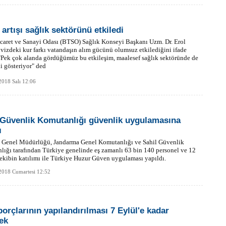
artışı sağlık sektörünü etkiledi
caret ve Sanayi Odası (BTSO) Sağlık Konseyi Başkanı Uzm. Dr. Erol
övizdeki kur farkı vatandaşın alım gücünü olumsuz etkilediğini ifade
"Pek çok alanda gördüğümüz bu etkileşim, maalesef sağlık sektöründe de
i gösteriyor" ded
018 Salı 12:06
 Güvenlik Komutanlığı güvenlik uygulamasına
ı
 Genel Müdürlüğü, Jandarma Genel Komutanlığı ve Sahil Güvenlik
ığı tarafından Türkiye genelinde eş zamanlı 63 bin 140 personel ve 12
ekibin katılımı ile Türkiye Huzur Güven uygulaması yapıldı.
2018 Cumartesi 12:52
orçlarının yapılandırılması 7 Eylül'e kadar
ek