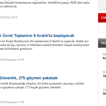
M
a ihtimali bulunmayan sigortalılar; ödedikleri parayı SGK’dan toplu
yö
Ha
eri alabilecek.
 2018 Salı 10:16
ÇO
Bİ
Cu
ka
i Ücret Toplantısı 6 Aralık'ta başlayacak
Ah
Ku
cret Tespit Komisyonu ilk toplantısını 6 Aralık’ta yapacak. Aralık ayı
YA
adar da işçi, işveren ve hükümet temsilcilerinden oluşan komisyonun
amı belirlemesi gerekiyor.
M
Ku
 2018 Perşembe 16:49
M.
Ya
 Güvenlik, 275 göçmen yakaladı
venlik Komutanlığı ekipleri, bir hafta içerisinde yasa dışı yollarla
ya geçmeye çalışan 275 kaçak göçmen yakaladı.
Mu
Si
 2018 Çarşamba 15:28