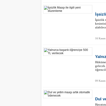
İşsizl
İşsizlik
kesintis
alabilec
16 Kasım
Yalnı
Hükümet;
gelecek.
öğrencil
09 Kasım
Dul v
Hayatını