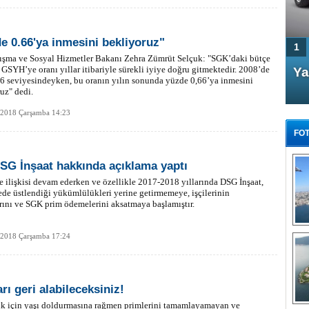
e 0.66'ya inmesini bekliyoruz"
1
lışma ve Sosyal Hizmetler Bakanı Zehra Zümrüt Selçuk: "SGK’daki bütçe
 GSYH’ye oranı yıllar itibariyle sürekli iyiye doğru gitmektedir. 2008’de
4 Kapılı AMG GT Coupe
Ya
6 seviyesindeyken, bu oranın yılın sonunda yüzde 0,66’ya inmesini
Türkiye'de satışa çıktı
uz" dedi.
 2018 Çarşamba 14:23
FOT
SG İnşaat hakkında açıklama yaptı
 ilişkisi devam ederken ve özellikle 2017-2018 yıllarında DSG İnşaat,
de üstlendiği yükümlülükleri yerine getirmemeye, işçilerinin
rını ve SGK prim ödemelerini aksatmaya başlamıştır.
FA
TÜ
Tü
 2018 Çarşamba 17:24
E
G
rı geri alabileceksiniz!
ik için yaşı doldurmasına rağmen primlerini tamamlayamayan ve