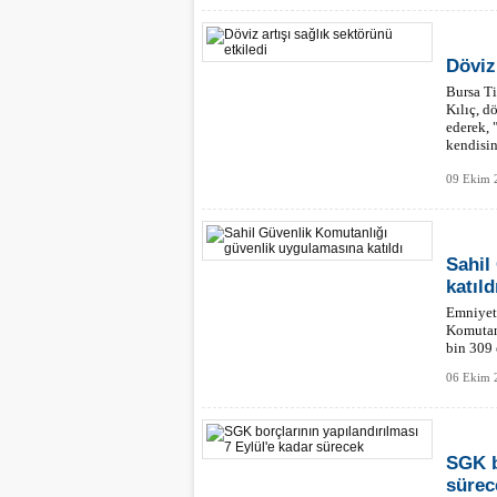
Döviz 
Bursa Ti
Kılıç, d
ederek, 
kendisin
09 Ekim 2
Sahil
katıld
Emniyet
Komutanl
bin 309 
06 Ekim 
SGK b
sürec