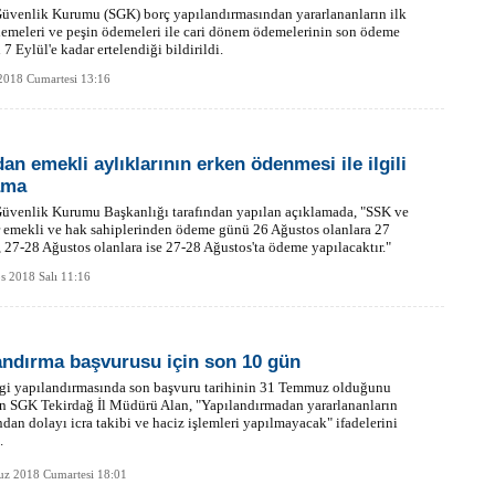
üvenlik Kurumu (SGK) borç yapılandırmasından yararlananların ilk
demeleri ve peşin ödemeleri ile cari dönem ödemelerinin son ödeme
 7 Eylül'e kadar ertelendiği bildirildi.
2018 Cumartesi 13:16
an emekli aylıklarının erken ödenmesi ile ilgili
ama
Güvenlik Kurumu Başkanlığı tarafından yapılan açıklamada, "SSK ve
 emekli ve hak sahiplerinden ödeme günü 26 Ağustos olanlara 27
 27-28 Ağustos olanlara ise 27-28 Ağustos'ta ödeme yapılacaktır."
s 2018 Salı 11:16
andırma başvurusu için son 10 gün
rgi yapılandırmasında son başvuru tarihinin 31 Temmuz olduğunu
an SGK Tekirdağ İl Müdürü Alan, "Yapılandırmadan yararlananların
ndan dolayı icra takibi ve haciz işlemleri yapılmayacak" ifadelerini
.
z 2018 Cumartesi 18:01