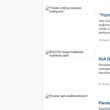
"Yüzd
Aile Ça
açığının
yüzde 2,
bekliyor
26 Aralık
İGA D
Sözleşme
sözleşme
alacakla
05 Aralık
Parala
Emeklil