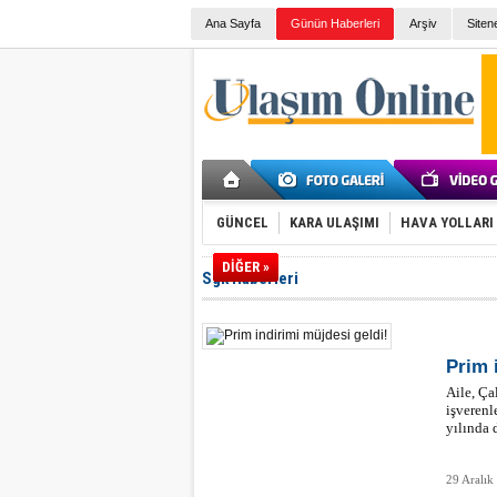
Ana Sayfa
Günün Haberleri
Arşiv
Siten
GÜNCEL
KARA ULAŞIMI
HAVA YOLLARI
DİĞER »
Sgk Haberleri
Prim 
Aile, Ça
işverenl
yılında 
29 Aralık