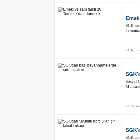
Emekl
SGK, eme
Temmuz 2
21 Temmu
SGK'd
Sosyal G
Muhtasar
23 Hazira
SGK'd
SGK, nor