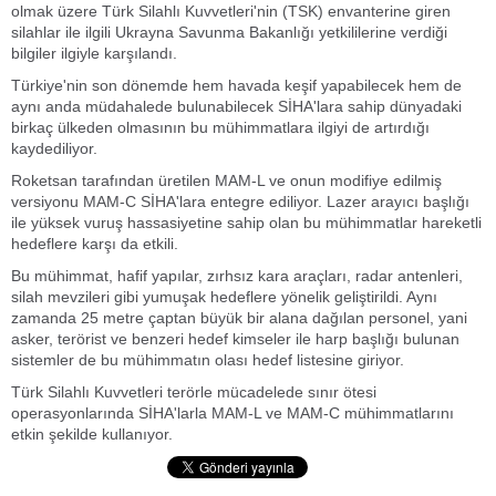
olmak üzere Türk Silahlı Kuvvetleri'nin (TSK) envanterine giren
silahlar ile ilgili Ukrayna Savunma Bakanlığı yetkililerine verdiği
bilgiler ilgiyle karşılandı.
Türkiye'nin son dönemde hem havada keşif yapabilecek hem de
aynı anda müdahalede bulunabilecek SİHA'lara sahip dünyadaki
birkaç ülkeden olmasının bu mühimmatlara ilgiyi de artırdığı
kaydediliyor.
Roketsan tarafından üretilen MAM-L ve onun modifiye edilmiş
versiyonu MAM-C SİHA'lara entegre ediliyor. Lazer arayıcı başlığı
ile yüksek vuruş hassasiyetine sahip olan bu mühimmatlar hareketli
hedeflere karşı da etkili.
Bu mühimmat, hafif yapılar, zırhsız kara araçları, radar antenleri,
silah mevzileri gibi yumuşak hedeflere yönelik geliştirildi. Aynı
zamanda 25 metre çaptan büyük bir alana dağılan personel, yani
asker, terörist ve benzeri hedef kimseler ile harp başlığı bulunan
sistemler de bu mühimmatın olası hedef listesine giriyor.
Türk Silahlı Kuvvetleri terörle mücadelede sınır ötesi
operasyonlarında SİHA'larla MAM-L ve MAM-C mühimmatlarını
etkin şekilde kullanıyor.