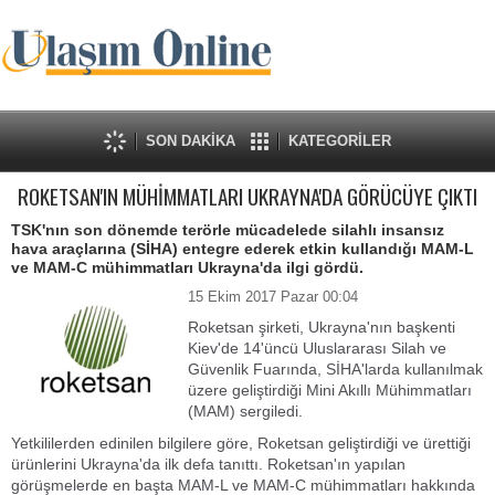
SON DAKİKA
KATEGORİLER
ROKETSAN'IN MÜHİMMATLARI UKRAYNA'DA GÖRÜCÜYE ÇIKTI
TSK'nın son dönemde terörle mücadelede silahlı insansız
hava araçlarına (SİHA) entegre ederek etkin kullandığı MAM-L
ve MAM-C mühimmatları Ukrayna'da ilgi gördü.
15 Ekim 2017 Pazar 00:04
Roketsan şirketi, Ukrayna'nın başkenti
Kiev'de 14'üncü Uluslararası Silah ve
Güvenlik Fuarında, SİHA'larda kullanılmak
üzere geliştirdiği Mini Akıllı Mühimmatları
(MAM) sergiledi.
Yetkililerden edinilen bilgilere göre, Roketsan geliştirdiği ve ürettiği
ürünlerini Ukrayna'da ilk defa tanıttı. Roketsan'ın yapılan
görüşmelerde en başta MAM-L ve MAM-C mühimmatları hakkında