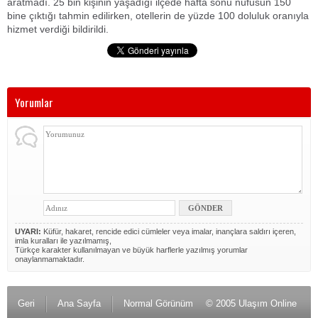
aratmadı. 25 bin kişinin yaşadığı ilçede hafta sonu nüfusun 150
bine çıktığı tahmin edilirken, otellerin de yüzde 100 doluluk oranıyla
hizmet verdiği bildirildi.
Yorumlar
UYARI:
Küfür, hakaret, rencide edici cümleler veya imalar, inançlara saldırı içeren,
imla kuralları ile yazılmamış,
Türkçe karakter kullanılmayan ve büyük harflerle yazılmış yorumlar
onaylanmamaktadır.
Geri
Ana Sayfa
Normal Görünüm
© 2005 Ulaşım Online