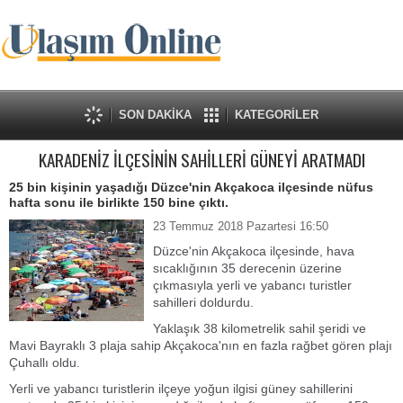
SON DAKİKA
KATEGORİLER
KARADENİZ İLÇESİNİN SAHİLLERİ GÜNEYİ ARATMADI
25 bin kişinin yaşadığı Düzce'nin Akçakoca ilçesinde nüfus
hafta sonu ile birlikte 150 bine çıktı.
23 Temmuz 2018 Pazartesi 16:50
Düzce'nin Akçakoca ilçesinde, hava
sıcaklığının 35 derecenin üzerine
çıkmasıyla yerli ve yabancı turistler
sahilleri doldurdu.
Yaklaşık 38 kilometrelik sahil şeridi ve
Mavi Bayraklı 3 plaja sahip Akçakoca'nın en fazla rağbet gören plajı
Çuhallı oldu.
Yerli ve yabancı turistlerin ilçeye yoğun ilgisi güney sahillerini