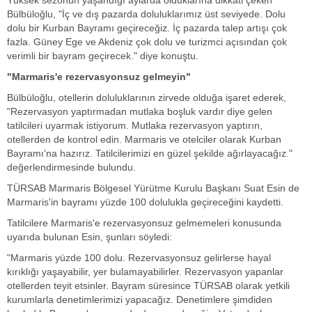
Yüksek sezonun yaşandığı aylarda olduklarına dikkati çeken
Bülbüloğlu, "İç ve dış pazarda doluluklarımız üst seviyede. Dolu
dolu bir Kurban Bayramı geçireceğiz. İç pazarda talep artışı çok
fazla. Güney Ege ve Akdeniz çok dolu ve turizmci açısından çok
verimli bir bayram geçirecek." diye konuştu.
"Marmaris'e rezervasyonsuz gelmeyin"
Bülbüloğlu, otellerin doluluklarının zirvede olduğa işaret ederek,
"Rezervasyon yaptırmadan mutlaka boşluk vardır diye gelen
tatilcileri uyarmak istiyorum. Mutlaka rezervasyon yaptırın,
otellerden de kontrol edin. Marmaris ve otelciler olarak Kurban
Bayramı'na hazırız. Tatilcilerimizi en güzel şekilde ağırlayacağız."
değerlendirmesinde bulundu.
TÜRSAB Marmaris Bölgesel Yürütme Kurulu Başkanı Suat Esin de
Marmaris'in bayramı yüzde 100 dolulukla geçireceğini kaydetti.
Tatilcilere Marmaris'e rezervasyonsuz gelmemeleri konusunda
uyarıda bulunan Esin, şunları söyledi:
"Marmaris yüzde 100 dolu. Rezervasyonsuz gelirlerse hayal
kırıklığı yaşayabilir, yer bulamayabilirler. Rezervasyon yapanlar
otellerden teyit etsinler. Bayram süresince TÜRSAB olarak yetkili
kurumlarla denetimlerimizi yapacağız. Denetimlere şimdiden