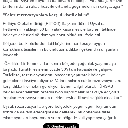
başladık. Bayram boyunca da devam edeceğiz. Vatandaşlarımızın
tatillerini daha rahat, huzurlu ortamda geçirmeleri için çalışacağız."
"Sahte rezervasyonlara karşı dikkatli olalım"
Fethiye Otelciler Birliği (FETOB) Başkanı Bülent Uysal da
Fethiye'nin yaklaşık 50 bin yatak kapasitesiyle bayram tatilinde
bölgeye gelenleri ağırlamaya hazır olduğunu ifade etti.
Bölgede butik otellerden tatil köylerine her keseye uygun
konaklama tesislerinin bulunduğuna dikkati çeken Uysal, şunları
kaydetti:
"Özellikle 15 Temmuz'dan sonra bölgede yoğunluk yaşanmaya
başladı. Turistik tesislerin yüzde 90'ı tam kapasiteyle çalışıyor.
Tatilcilere, rezervasyonlarını önceden yaptırarak bölgeye
gelmelerini tavsiye ediyoruz. Vatandaşların sahte rezervasyonlara
karşı dikkatli olmaları gerekiyor. Bununla ilgili olarak TÜRSAB
belgeli acentelerden rezervasyon yaptırmalarını tavsiye ediyoruz.
Yapılan rezervasyonun da otelden teyit edilmesi sağlıklı olacaktır."
Uysal, rezervasyonlara göre bölgedeki yoğunluğun bayramdan
sonra da devam edeceğini dile getirerek, bu dönemde tatile
çıkamayanları bayramdan sonra bölgede tatil yapmaya çağırdı.