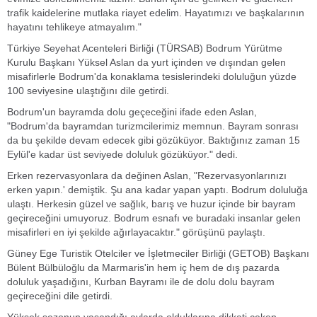
trafik kaidelerine mutlaka riayet edelim. Hayatımızı ve başkalarının
hayatını tehlikeye atmayalım."
Türkiye Seyehat Acenteleri Birliği (TÜRSAB) Bodrum Yürütme
Kurulu Başkanı Yüksel Aslan da yurt içinden ve dışından gelen
misafirlerle Bodrum'da konaklama tesislerindeki doluluğun yüzde
100 seviyesine ulaştığını dile getirdi.
Bodrum'un bayramda dolu geçeceğini ifade eden Aslan,
"Bodrum'da bayramdan turizmcilerimiz memnun. Bayram sonrası
da bu şekilde devam edecek gibi gözüküyor. Baktığınız zaman 15
Eylül'e kadar üst seviyede doluluk gözüküyor." dedi.
Erken rezervasyonlara da değinen Aslan, "Rezervasyonlarınızı
erken yapın.' demiştik. Şu ana kadar yapan yaptı. Bodrum doluluğa
ulaştı. Herkesin güzel ve sağlık, barış ve huzur içinde bir bayram
geçireceğini umuyoruz. Bodrum esnafı ve buradaki insanlar gelen
misafirleri en iyi şekilde ağırlayacaktır." görüşünü paylaştı.
Güney Ege Turistik Otelciler ve İşletmeciler Birliği (GETOB) Başkanı
Bülent Bülbüloğlu da Marmaris'in hem iç hem de dış pazarda
doluluk yaşadığını, Kurban Bayramı ile de dolu dolu bayram
geçireceğini dile getirdi.