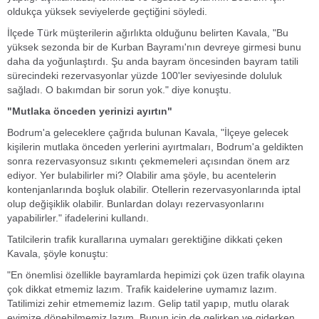
oldukça yüksek seviyelerde geçtiğini söyledi.
İlçede Türk müşterilerin ağırlıkta olduğunu belirten Kavala, "Bu
yüksek sezonda bir de Kurban Bayramı'nın devreye girmesi bunu
daha da yoğunlaştırdı. Şu anda bayram öncesinden bayram tatili
sürecindeki rezervasyonlar yüzde 100'ler seviyesinde doluluk
sağladı. O bakımdan bir sorun yok." diye konuştu.
"Mutlaka önceden yerinizi ayırtın"
Bodrum'a geleceklere çağrıda bulunan Kavala, "İlçeye gelecek
kişilerin mutlaka önceden yerlerini ayırtmaları, Bodrum'a geldikten
sonra rezervasyonsuz sıkıntı çekmemeleri açısından önem arz
ediyor. Yer bulabilirler mi? Olabilir ama şöyle, bu acentelerin
kontenjanlarında boşluk olabilir. Otellerin rezervasyonlarında iptal
olup değişiklik olabilir. Bunlardan dolayı rezervasyonlarını
yapabilirler." ifadelerini kullandı.
Tatilcilerin trafik kurallarına uymaları gerektiğine dikkati çeken
Kavala, şöyle konuştu:
"En önemlisi özellikle bayramlarda hepimizi çok üzen trafik olayına
çok dikkat etmemiz lazım. Trafik kaidelerine uymamız lazım.
Tatilimizi zehir etmememiz lazım. Gelip tatil yapıp, mutlu olarak
evimize dönebilmemiz lazım. Bunun için de gelirken ve giderken