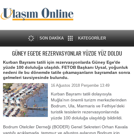
SON DAKİKA
KATEGORİLER
GÜNEY EGE'DE REZERVASYONLAR YÜZDE YÜZ DOLDU
Kurban Bayramı tatili için rezervasyonlarda Güney Ege'de
yüzde 100 doluluğa ulaşıldı. FETOB Başkanı Uysal, yoğunluk
nedeni ile bu dönemde tatile çıkamayanların bayramdan sonra
gelmeleri tavsiyesinde bulundu.
16 Ağustos 2018 Perşembe 13:49
Kurban Bayramı tatili dolayısıyla
Muğla'nın önemli turizm merkezlerinden
Bodrum, Ula, Marmaris ve Fethiye'deki
turistik tesislerin rezervasyonlarında
yüzde 100 doluluğa ulaşıldığı bildirildi.
Bodrum Otelciler Derneği (BODER) Genel Sekreteri Orhan Kavala
yaptığı açıklamada, temmuz ve ağustos aylarının Bodrum için