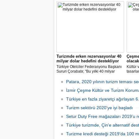
aylarında bölgede oluşan eşsiz
sıcak h
güzellikler arasında at, arazi motorları
sonra b
ve araçlarıyla gezinti yapıyor.
Turizmde erken rezervasyonlar 40
Çeşme
milyar dolar hedefini destekliyor
olacak
Türkiye Otelciler Federasyonu Başkanı
Kültür 
Sururi Çorabatır, "Bu yılki 40 milyar
tasarla
dolar hedefine emin adımlarla
Çeşme 
ilerliyoruz. Erken rezervasyonlar da bu
turizmi
Patara, 2020 yılının turizm teması seç
hedefi destekler nitelikte." dedi.
kişinin
İzmir Çeşme Kültür ve Turizm Koruma 
Türkiye en fazla ziyaretçi ağırlayan 6
Turizm sektörü 2020'ye iyi başladı
Setur Duty Free mağazaları 2019’u re
Türkiye turizmde, Çin'e alternatif dest
Turizme kredi desteği 2019'da 100 mil