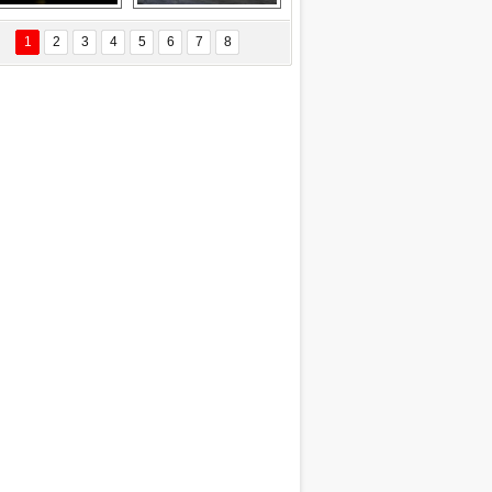
Delta uçağına 
Ford Focus RS 
yıldırım çarptı
(2015)
1
2
3
4
5
6
7
8