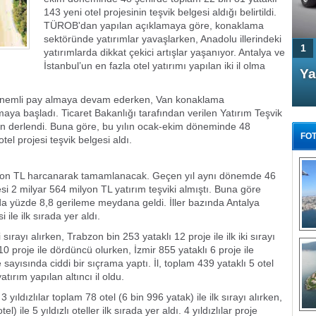
143 yeni otel projesinin teşvik belgesi aldığı belirtildi.
TÜROB'dan yapılan açıklamaya göre, konaklama
sektöründe yatırımlar yavaşlarken, Anadolu illerindeki
1
yatırımlarda dikkat çekici artışlar yaşanıyor. Antalya ve
İstanbul’un en fazla otel yatırımı yapılan iki il olma
4 Kapılı AMG GT Coupe
Ya
Türkiye'de satışa çıktı
an önemli pay almaya devam ederken, Van konaklama
maya başladı. Ticaret Bakanlığı tarafından verilen Yatırım Teşvik
dan derlendi. Buna göre, bu yılın ocak-ekim döneminde 48
FOT
el projesi teşvik belgesi aldı.
ilyon TL harcanarak tamamlanacak. Geçen yıl aynı dönemde 46
esi 2 milyar 564 milyon TL yatırım teşviki almıştı. Buna göre
nda yüzde 8,8 gerileme meydana geldi. İller bazında Antalya
FA
 ile ilk sırada yer aldı.
TÜ
 sırayı alırken, Trabzon bin 253 yataklı 12 proje ile ilk iki sırayı
Tü
0 proje ile dördüncü olurken, İzmir 855 yataklı 6 proje ile
e sayısında ciddi bir sıçrama yaptı. İl, toplam 439 yataklı 5 otel
E
atırım yapılan altıncı il oldu.
G
 yıldızlılar toplam 78 otel (6 bin 996 yatak) ile ilk sırayı alırken,
 ile 5 yıldızlı oteller ilk sırada yer aldı. 4 yıldızlılar proje