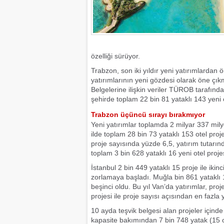
özelliği sürüyor.
Trabzon, son iki yıldır yeni yatırımlard
yatırımlarının yeni gözdesi olarak öne çık
Belgelerine ilişkin veriler TÜROB tarafın
şehirde toplam 22 bin 81 yataklı 143 yeni ot
Trabzon üçüncü sırayı bırakmıyor
Yeni yatırımlar toplamda 2 milyar 337 m
ilde toplam 28 bin 73 yataklı 153 otel proj
proje sayısında yüzde 6,5, yatırım tutarı
toplam 3 bin 628 yataklı 16 yeni otel projesi
İstanbul 2 bin 449 yataklı 15 proje ile ikinci
zorlamaya başladı. Muğla bin 861 yataklı 1
beşinci oldu. Bu yıl Van’da yatırımlar, proj
projesi ile proje sayısı açısından en fazla y
10 ayda teşvik belgesi alan projeler içinde 3
kapasite bakımından 7 bin 748 yatak (15 otel)