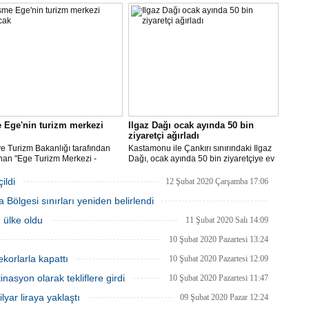
ava balon turları 11 gün aradan
göre, bu yıl yaklaşık 32 milyon insanın
u sabah yeniden yapıldı.
seyahat rotasında, son yıllarda
güçlenen ve tatil severlerin ilgisini
kazanan kruvaziyer turizmini tercih
edeceği öngörülüyor.
 Ege'nin turizm merkezi
Ilgaz Dağı ocak ayında 50 bin
ziyaretçi ağırladı
ve Turizm Bakanlığı tarafından
Kastamonu ile Çankırı sınırındaki Ilgaz
nan "Ege Turizm Merkezi -
Dağı, ocak ayında 50 bin ziyaretçiye ev
Projesi" kapsamında ilçe
sahipliği yaptı.
nin 12 aya yayılması ve 100 bin
ildi
12 Şubat 2020 Çarşamba 17:06
 istihdam edilmesi hedefleniyor.
Bölgesi sınırları yeniden belirlendi
12 Şubat 2020 Çarşamba 12:31
. ülke oldu
11 Şubat 2020 Salı 14:09
10 Şubat 2020 Pazartesi 13:24
korlarla kapattı
10 Şubat 2020 Pazartesi 12:09
inasyon olarak tekliflere girdi
10 Şubat 2020 Pazartesi 11:47
yar liraya yaklaştı
09 Şubat 2020 Pazar 12:24