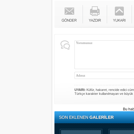
UYARI:
Küfür, hakaret, rencide edici cümle
Türkçe karakter kullanılmayan ve büyük 
Bu hab
SON EKLENEN
GALERİLER