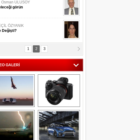
li Osman ULUSOY
leceği görün
EÇİL ÖZYANIK
 Değişti?
1
2
3
DNAN SAKA
iman Kenti Aliağa"
EO GALERİ
ERİÇ KÖYATASI
yraksız Vatan !
Savaş uçağı 
Sony Alpha 7R II ön 
pilotundan 
inceleme
muhteşem gösteri