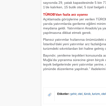
sayısında 29, yatak kapasitesinde 5 bin 77
1’de kalırken, 15 butik otel, 5 özel belgeli
TÜROB'dan fazla arz uyarısı
Açıklamada görüşlerine yer verilen TÜROB B
yarıda yatırımlarda gerileme eğilimi mini
meydana geldi. Yatırımların Anadolu’ya yay
yapılmasına dikkat etmek gerek.
Plansız yatırımlar hızlanırsa önümüzdeki d
İstanbul’daki yeni yatırımlar arz fazlalığ
turizmdeki sıkıntılardan biri haline gelmiş
Bayındır, yenileme teşvikleri konusunda adı
Muğla’da yıpranma sürecine giren birçok o
teşvik belgelerinde yeni yatırımlar yerin
yönünde düzenleme yapılmalı.” ifadelerini 
Etiketler:
şehir
,
otel
,
türob
,
turizm
,
otel