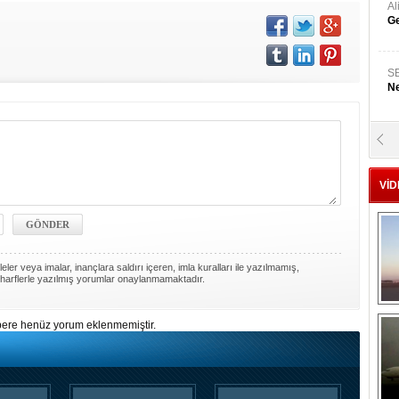
A
Ge
S
Ne
A
"L
VİD
M
Ba
ler veya imalar, inançlara saldırı içeren, imla kuralları ile yazılmamış,
harflerle yazılmış yorumlar onaylanmamaktadır.
ere henüz yorum eklenmemiştir.