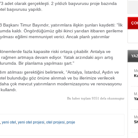
M
3 adet olarak gerçekleşti. 2 yıldızlı başvurusu proje bazında
yö
Ha
 otel başvurusu yapıldı.
ÇO
aşkanı Timur Bayındır, yatırımlara ilişkin şunları kaydetti: "İlk
Bİ
Cu
mumda kaldı. Öngördüğümüz gibi ikinci yarıdan itibaren gerileme
ka
ılması eğilimi memnuniyet verici. Ancak planlı yatırımlar
Ah
önemlerde fazla kapasite riski ortaya çıkabilir. Antalya ve
Ku
YA
ına rağmen artmaya devam ediyor. Yatak arzındaki aşırı artış
 durumda. Bir planlama yapılması şart."
M
m atılması gerektiğini belirterek, “Antalya, İstanbul, Aydın ve
Ku
tel bulunduğu göz önüne alınmalı ve bu illerimize verilecek
e, daha çok mevcut yatırımların modernizasyonu ve renovasyonu
kullandı.
M.
Bu haber toplam 9351 defa okunmuştur
Ya
Mu
Si
,
yeni otel
,
yeni otel projesi
,
otel projesi
,
proje