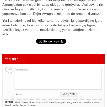
"İlk olarak Rusya'dan gelen rezervasyonlar var. Avrupa'dan ise
Almanya'dan çok ciddi bir talep olduğunu görüyoruz. Asıl sevindirici
olan ise İngiliz turistler 3 yıl sonra yeniden Bodrum'a rezervasyon
yaptırmaya başladı. Diğer Avrupa ülkelerinde de artış bekliyoruz."
Yerli turistlerin özellikle kültür turlarına büyük ilgi gösterdiğine işaret
eden Polatoğlu, turizmcinin sömestir tatiliyle bayram yaptığını,
özellikle kayak ve termal tesislerde boş yer olmadığını sözlerine
ekledi.
Yorumlar
UYARI:
Küfür, hakaret, rencide edici cümleler veya imalar, inançlara saldırı içeren,
imla kuralları ile yazılmamış,