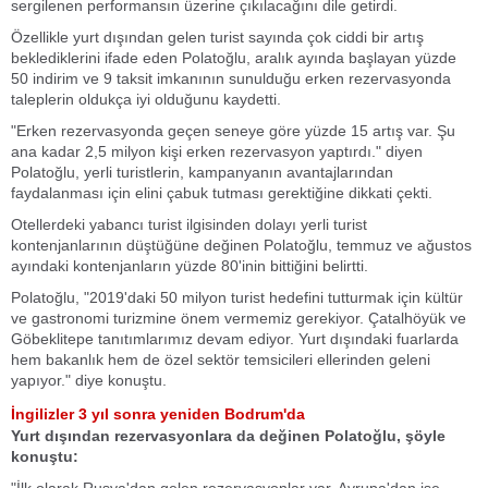
sergilenen performansın üzerine çıkılacağını dile getirdi.
Özellikle yurt dışından gelen turist sayında çok ciddi bir artış
beklediklerini ifade eden Polatoğlu, aralık ayında başlayan yüzde
50 indirim ve 9 taksit imkanının sunulduğu erken rezervasyonda
taleplerin oldukça iyi olduğunu kaydetti.
"Erken rezervasyonda geçen seneye göre yüzde 15 artış var. Şu
ana kadar 2,5 milyon kişi erken rezervasyon yaptırdı." diyen
Polatoğlu, yerli turistlerin, kampanyanın avantajlarından
faydalanması için elini çabuk tutması gerektiğine dikkati çekti.
Otellerdeki yabancı turist ilgisinden dolayı yerli turist
kontenjanlarının düştüğüne değinen Polatoğlu, temmuz ve ağustos
ayındaki kontenjanların yüzde 80'inin bittiğini belirtti.
Polatoğlu, "2019'daki 50 milyon turist hedefini tutturmak için kültür
ve gastronomi turizmine önem vermemiz gerekiyor. Çatalhöyük ve
Göbeklitepe tanıtımlarımız devam ediyor. Yurt dışındaki fuarlarda
hem bakanlık hem de özel sektör temsicileri ellerinden geleni
yapıyor." diye konuştu.
İngilizler 3 yıl sonra yeniden Bodrum'da
Yurt dışından rezervasyonlara da değinen Polatoğlu, şöyle
konuştu: