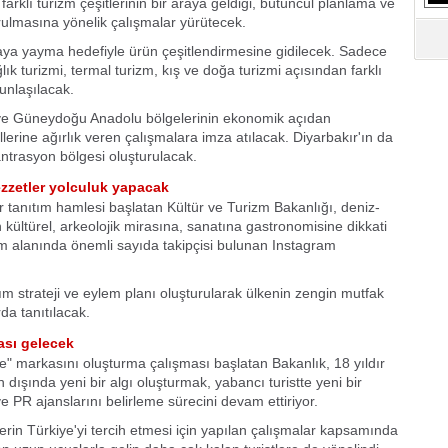
lı turizm çeşitlerinin bir araya geldiği, bütüncül planlama ve
lmasına yönelik çalışmalar yürütecek.
 aya yayma hedefiyle ürün çeşitlendirmesine gidilecek. Sadece
lık turizmi, termal turizm, kış ve doğa turizmi açısından farklı
ğunlaşılacak.
e Güneydoğu Anadolu bölgelerinin ekonomik açıdan
lerine ağırlık veren çalışmalara imza atılacak. Diyarbakır'ın da
antrasyon bölgesi oluşturulacak.
ezzetler yolculuk yapacak
bir tanıtım hamlesi başlatan Kültür ve Turizm Bakanlığı, deniz-
ültürel, arkeolojik mirasına, sanatına gastronomisine dikkati
m alanında önemli sayıda takipçisi bulunan Instagram
tım strateji ve eylem planı oluşturularak ülkenin zengin mutfak
da tanıtılacak.
ası gelecek
ye" markasını oluşturma çalışması başlatan Bakanlık, 18 yıldır
 dışında yeni bir algı oluşturmak, yabancı turistte yeni bir
ve PR ajanslarını belirleme sürecini devam ettiriyor.
rin Türkiye'yi tercih etmesi için yapılan çalışmalar kapsamında