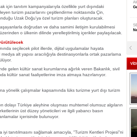
A
k için tanıtım kampanyalarıyla özellikle yurt dışındaki
Ge
fleyen turizm pazarlarını çeşitlendirme noktasında Çin,
unduğu Uzak Doğu'ya özel turizm planları oluşturacak.
S
ayanlarla doğrudan ve daha samimi iletişim kurulabilmesi
Ne
zerinden o ülkenin dilinde yerelleştirilmiş içerikler paylaşılacak.
 yürütülecek
da seçilecek pilot illerde, dijital uygulamalar hayata
A
"L
yal medya alt yapısı aracılığıyla destinasyonlarla ortak pazarlama
ülüyor.
VİD
nde gelen kültür sanat kurumlarına ağırlık veren Bakanlık, sivil
M
ında kültür sanat faaliyetlerine imza atmaya hazırlanıyor.
Ba
ına yönelik çalışmalar kapsamında lüks turizme yurt dışı turizm
den dolayı Türkiye aleyhine oluşması muhtemel olumsuz algıların
etlerinin üst düzey yöneticileri ve ilgili yabancı basın
planlamalar içerisinde bulunuyor.
a iyi tanıtılmasını sağlamak amacıyla, "Turizm Kentleri Projesi"ni