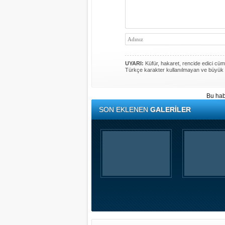
UYARI:
Küfür, hakaret, rencide edici cümle
Türkçe karakter kullanılmayan ve büyük 
Bu hab
SON EKLENEN
GALERİLER