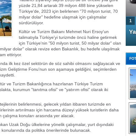
yüzde 21,84 artarak 39 milyon 488 bine yükselen
Türkiye'de, 2023 için belirlenen "70 milyon turist, 70
milyar dolar" hedefine ulaşmak için çalışmalar
1
sürdürülüyor.
4 Kapılı AMG GT Coupe
Ya
Kültür ve Turizm Bakanı Mehmet Nuri Ersoy'un
talimatıyla Türkiye'yi turizmde öncü haline getirmek
Türkiye'de satışa çıktı
için Türkiye'nin "50 milyon turist, 50 milyar dolar" olan
0 milyar dolar" olarak revize eden Bakanlık, bu hedefe ulaşılmak
am ettiriyor.
FOT
rında ilk kez özel sektörün de söz sahibi olmasını sağlayacak ve
Turizm Geliştirme Fonu'nun son aşamaya geldiğini, seçimlerden
kaydetti.
ültür ve Turizm Bakanlığınca hazırlanan Türkiye Turizm
akta, kurumun "tanıtma ofisi" ve "yatırım ofisi" olarak iki
FA
TÜ
Tü
ejilerinin belirlenmesi, gelecek yıldan itibaren turizmde en
erinin artırılması için harcama düzeyi yüksek turistlerin daha
E
in çalışma konuları arasında yer alacak.
G
ıkan Uzak Doğu ülkelerine yönelik çalışmalar, yurt dışındaki
i konularında da politika önerilerinde bulunacak.