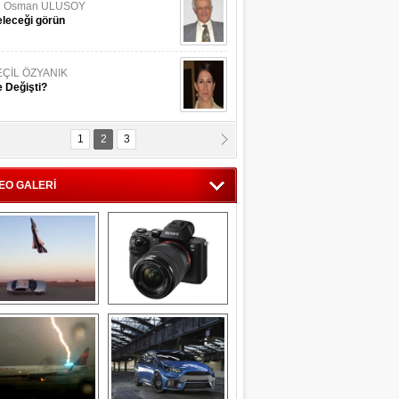
li Osman ULUSOY
leceği görün
EÇİL ÖZYANIK
 Değişti?
1
2
3
DNAN SAKA
iman Kenti Aliağa"
EO GALERİ
ERİÇ KÖYATASI
yraksız Vatan !
Savaş uçağı 
Sony Alpha 7R II ön 
pilotundan 
inceleme
muhteşem gösteri