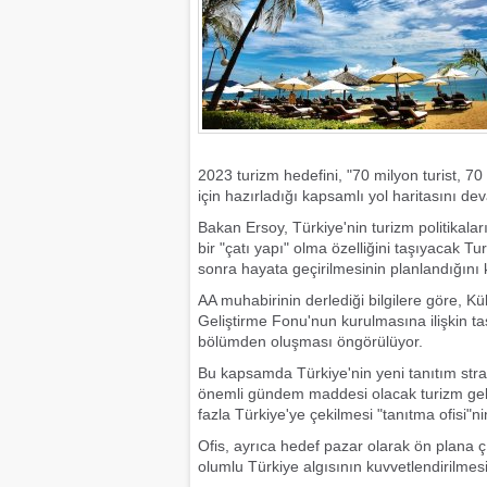
2023 turizm hedefini, "70 milyon turist, 7
için hazırladığı kapsamlı yol haritasını dev
Bakan Ersoy, Türkiye'nin turizm politikala
bir "çatı yapı" olma özelliğini taşıyacak 
sonra hayata geçirilmesinin planlandığını 
AA muhabirinin derlediği bilgilere göre, K
Geliştirme Fonu'nun kurulmasına ilişkin tasl
bölümden oluşması öngörülüyor.
Bu kapsamda Türkiye'nin yeni tanıtım strat
önemli gündem maddesi olacak turizm gelirl
fazla Türkiye'ye çekilmesi "tanıtma ofisi"n
Ofis, ayrıca hedef pazar olarak ön plana ç
olumlu Türkiye algısının kuvvetlendirilmes