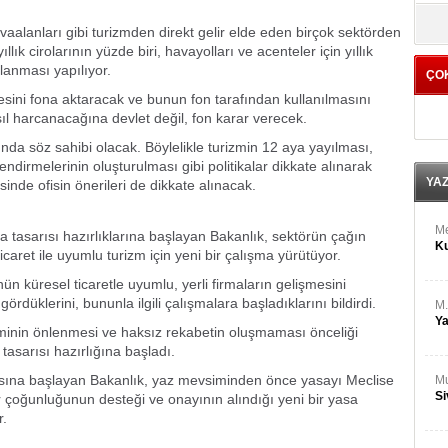
M
yö
Ha
avaalanları gibi turizmden direkt gelir elde eden birçok sektörden
lık cirolarının yüzde biri, havayolları ve acenteler için yıllık
lanması yapılıyor.
ÇO
Bİ
Cu
esini fona aktaracak ve bunun fon tarafından kullanılmasını
ka
l harcanacağına devlet değil, fon karar verecek.
sunda söz sahibi olacak. Böylelikle turizmin 12 aya yayılması,
Ah
lendirmelerinin oluşturulması gibi politikalar dikkate alınarak
Ku
YA
sinde ofisin önerileri de dikkate alınacak.
M
 tasarısı hazırlıklarına başlayan Bakanlık, sektörün çağın
Ku
icaret ile uyumlu turizm için yeni bir çalışma yürütüyor.
ünün küresel ticaretle uyumlu, yerli firmaların gelişmesini
rdüklerini, bununla ilgili çalışmalara başladıklarını bildirdi.
M.
Ya
nominin önlenmesi ve haksız rekabetin oluşmaması önceliği
asarısı hazırlığına başladı.
masına başlayan Bakanlık, yaz mevsiminden önce yasayı Meclise
Mu
Si
 çoğunluğunun desteği ve onayının alındığı yeni bir yasa
r.