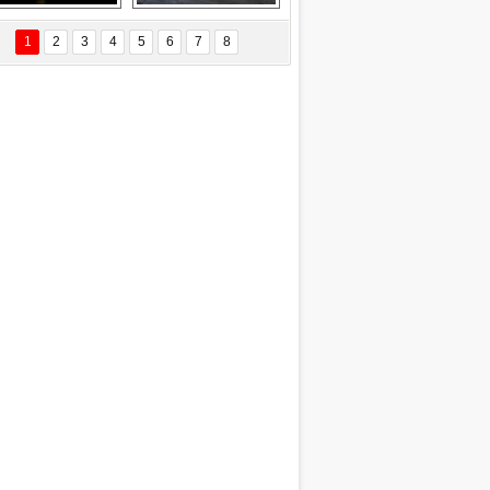
Delta uçağına 
Ford Focus RS 
yıldırım çarptı
(2015)
1
2
3
4
5
6
7
8