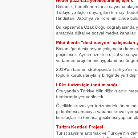
Hedef pazarlara yerelleştirilmiş içerik
Bakanlık, hedeflenen turist sayısına ulaşma
Türkiye'ye ilişkin önyargıları kırmayı hede
Hindistan, Japonya ve Kore'nin içinde bul
Bu kapsamda Uzak Doğu coğrafyasında yaş
amacıyla dijital ve sosyal medya kanalları ü
Pilot illerde "destinasyon" çalışmaları
Bakanlığın destinasyon çalışmaları kapsamın
geçirilecek. Ayrıca özellikle dijital ve sos
ve tanıtım projelerinin uygulanması öngör
2019'un tanıtım stratejisinde Türkiye'nin ö
toplum kuruluşlarıyla iş birliğinde yurt dış
Lüks turizm için tanıtım atağı
Öte yandan Türkiye bilinirliğinin artırılmas
fuarlarında yer verilecek.
Özellikle kruvaziyer turizmindeki önemin
giderilmesi amacıyla yabancı kruvaziyer şirk
kuruluşları ile temasa geçilmesi yapılan 
Turizm Kentleri Projesi
Turist sayısını artırmak ve Türkiye'nin dah