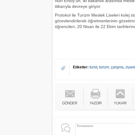
Nuri Ersoy'un, iki bakanlık arasında mesleki
itibarıyla devreye giriyor.
Protokol ile Turizm Meslek Liseleri kolej s
görevlendirilerek öğretmenlerinin gözetim
öğrencileri, 20 Nisan ile 22 Ekim tarihleri
Etiketler:
turist
,
turizm
,
çalışma
,
ziyare