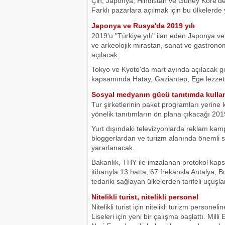
Çin, Japonya, Hindistan ve Güney Kore'den
Farklı pazarlara açılmak için bu ülkelerde
Japonya ve Rusya'da 2019 yılı
2019'u "Türkiye yılı" ilan eden Japonya ve
ve arkeolojik mirastan, sanat ve gastronom
açılacak.
Tokyo ve Kyoto'da mart ayında açılacak ge
kapsamında Hatay, Gaziantep, Ege lezzetler
Sosyal medyanın gücü tanıtımda kulla
Tur şirketlerinin paket programları yerine
yönelik tanıtımların ön plana çıkacağı 20
Yurt dışındaki televizyonlarda reklam kam
bloggerlardan ve turizm alanında önemli s
yararlanacak.
Bakanlık, THY ile imzalanan protokol kaps
itibarıyla 13 hatta, 67 frekansla Antalya,
tedariki sağlayan ülkelerden tarifeli uçuşl
Nitelikli turist, nitelikli personel
Nitelikli turist için nitelikli turizm pers
Liseleri için yeni bir çalışma başlattı. Mi