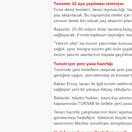
Turizmin 12 aya yayılması isteniyor
Fona deniz tesisleri, deniz taşımacılığı, h
pay aktarılacak. Bu kapsamda oteller için yıl
cironun binde biri olarak pay aktarımı plan
Bakanlık, 25-30 milyon dolar tanıtma bütç
sağlayacak. Fonda toplanan kaynağın nası
"Yatırım ofisi" ise turizm yatırımları konu
sağlık, spor, kongre turizmi gibi ürün çeşit
turizm yatırım alanlarının hayata geçirilme
Turizm için yeni yasa hazırlığı
Turizmde yeni hedeflere ulaşmak yeni yasa
gereğine uygun, yeni teknoloji ve küresel t
Bakan Ersoy, tasarı ile ilgili turizm sektör
sağlayan yeni bir yasaya ihtiyaç olduğunu gö
Bakanlık, tüketici hakları, kayıt dışı eko
kapsamında TÜRSAB ile birlikte yeni yasa t
Tasarı hazırlık çalışmalarının ikinci aşa
göndermeyi hedefliyor. Sektörün büyük bir
tasarısının Meclise sunulması amaçlanıyo