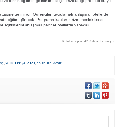
 ve teknik eğitimin geliştirilmesi için imzaladığı protokol bu yıl
tatüsüne getiriliyor. Öğrenciler, uygulamalı anlaşmalı otellerde
inde eğitim görecek. Programa katılan turizm meslek lisesi
nde eğitimlerini anlaşmalı partner otellerde yapacak.
Bu haber toplam 4252 defa okunmuştur
tçi
,
2018
,
türkiye
,
2023
,
dolar
,
usd
,
döviz