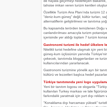
de hayata geçirmeyi hedefleyen Bakanlık, fark
tahsise imkan veren turizm kentleri oluşturu
Özellikle Turizm Ana Planı'nda turizmi 12
"deniz-kum-güneş" değil, kültür turları, sağ
alternatiflerin geliştirilmesi ve tanıtıma yo
Bu kapsamda terörden temizlenen Doğu v
canlandırılması amacıyla turizm potansiyel
içerisinde yer aldığı toplam 7 turizm kons
Gastronomi turizmi ile hedef ülkelere l
Nitelikli turist hedefine ulaşmak için yeni 
güneş-kum üçlüsünün yanında Türkiye'nin k
çekecek, tanıtımda bloggerlardan ve turiz
kullanıcılarından yararlanacak.
Gastronomi turizmine yönelik ayrı bir tanı
kültürü ve lezzetleri başlıca hedef pazarlar
Türkiye tanıtımında yeni logo uygulam
Yeni bir tanıtım logosu ve sloganla "Türki
kullanılan Turkey markası ve lale figürünün
farkındalık yaratmak için yurt dışı reklam 
"Konaklama dışı harcaması yüksek" turistle