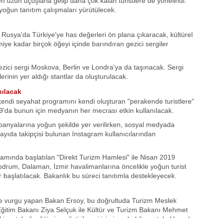
 uzun uçuşlarla gelip daha çok kalan turistlere de yönelindi.
 yoğun tanıtım çalışmaları yürütülecek.
 Rusya'da Türkiye'ye has değerleri ön plana çıkaracak, kültürel
iye kadar birçok öğeyi içinde barındıran gezici sergiler
zici sergi Moskova, Berlin ve Londra'ya da taşınacak. Sergi
inin yer aldığı stantlar da oluşturulacak.
nılacak
 kendi seyahat programını kendi oluşturan "perakende turistlere"
19'da bunun için medyanın her mecrası etkin kullanılacak.
panyalarına yoğun şekilde yer verilirken, sosyal medyada
ayıda takipçisi bulunan Instagram kullanıcılarından
amında başlatılan "Direkt Turizm Hamlesi" ile Nisan 2019
 Bodrum, Dalaman, İzmir havalimanlarına öncelikle yoğun turist
ar başlatılacak. Bakanlık bu süreci tanıtımla destekleyecek.
oneline vurgu yapan Bakan Ersoy, bu doğrultuda Turizm Meslek
lli Eğitim Bakanı Ziya Selçuk ile Kültür ve Turizm Bakanı Mehmet