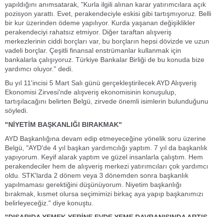
yapıldığını anımsatarak, "Kurla ilgili alınan karar yatırımcılara açık
pozisyon yarattı. Evet, perakendeciyle eskisi gibi tartışmıyoruz. Belli
bir kur üzerinden ödeme yapılıyor. Kurda yaşanan değişiklikler
perakendeciyi rahatsız etmiyor. Diğer taraftan alışveriş
merkezlerinin ciddi borçları var, bu borçların hepsi dövizde ve uzun
vadeli borçlar. Çeşitli finansal enstrümanlar kullanmak için
bankalarla çalışıyoruz. Türkiye Bankalar Birliği de bu konuda bize
yardımcı oluyor." dedi.
Bu yıl 11'incisi 5 Mart Salı günü gerçekleştirilecek AYD Alışveriş
Ekonomisi Zirvesi'nde alışveriş ekonomisinin konuşulup,
tartışılacağını belirten Belgü, zirvede önemli isimlerin bulunduğunu
söyledi.
"NİYETİM BAŞKANLIĞI BIRAKMAK"
AYD Başkanlığına devam edip etmeyeceğine yönelik soru üzerine
Belgü, "AYD'de 4 yıl başkan yardımcılığı yaptım. 7 yıl da başkanlık
yapıyorum. Keyif alarak yaptım ve güzel insanlarla çalıştım. Hem
perakendeciler hem de alışveriş merkezi yatırımcıları çok yardımcı
oldu. STK'larda 2 dönem veya 3 dönemden sonra başkanlık
yapılmaması gerektiğini düşünüyorum. Niyetim başkanlığı
bırakmak, kısmet olursa seçimimizi birkaç aya yapıp başkanımızı
belirleyeceğiz." diye konuştu.