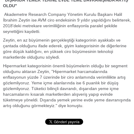
"DIŞARIDA YEMEK YERİNE EVDE YEME DAVRANIŞINDA ARTIŞ
OLDU"
Akademetre Research Company Yönetim Kurulu Başkanı Halil
İbrahim Zeytin ise AVM ciro endeksinin 9 yıldır yapıldığını belirterek,
2018'deki metrekare verimliliğinin enflasyonla paralel şekilde
seyrettiğini kaydetti.
Zeytin, en az büyümenin gerçekleştiği kategorinin ayakkabı ve
çantada olduğunu ifade ederek, giyim kategorisinin de diğerlerine
göre düşük kaldığını, en yüksek ciro büyümesinin teknoloji
marketlerde olduğunu söyledi.
Hipermarket kategorisinin önemli büyümelerin olduğu bir segment
olduğunu aktaran Zeytin, "Hipermarket harcamalarında
enflasyonun yüzde 7 üzerinde bir ciro anlamında verimlilikte artış
gözlemliyoruz. Yeme içme alanlarında ise 6 puanlık bir düşüş
gözlemliyoruz. Tüketici bilinçli davrandı, dışarıdan yeme içme
harcamalarını kısarak marketlerden alışveriş yapıp evinde
tüketmeye yöneldi. Dışarıda yemek yerine evde yeme davranışında
artış olduğunu görmekteyiz." diye konuştu.