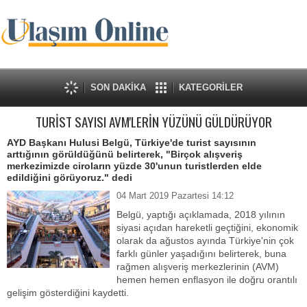
SON DAKİKA
KATEGORİLER
TURİST SAYISI AVM'LERİN YÜZÜNÜ GÜLDÜRÜYOR
AYD Başkanı Hulusi Belgü, Türkiye'de turist sayısının
arttığının görüldüğünü belirterek, "Birçok alışveriş
merkezimizde ciroların yüzde 30'unun turistlerden elde
edildiğini görüyoruz." dedi
04 Mart 2019 Pazartesi 14:12
Belgü, yaptığı açıklamada, 2018 yılının
siyasi açıdan hareketli geçtiğini, ekonomik
olarak da ağustos ayında Türkiye'nin çok
farklı günler yaşadığını belirterek, buna
rağmen alışveriş merkezlerinin (AVM)
hemen hemen enflasyon ile doğru orantılı
gelişim gösterdiğini kaydetti.