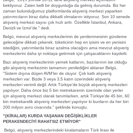
bekliyoruz. Zaten belli bir doygunluğa da gelmiş durumda. Biz her
zaman bulunduğumuz platformlarda alışveriş merkezi yaparken
yatırımcıların biraz daha dikkatli olmalarını istiyoruz. Son 10 senede
alışveriş merkezi sayısı çok hızlı arttı. Özellikle İstanbul, Ankara,
Denizli ve İzmir'de." dedi.
Belgü, mevcut alışveriş merkezlerinin de yenilenmesinin gündeme
geleceğine dikkati çekerek, tüketicinin hep en iyisini ve en yenisini
istediğini, yatırımlarda biraz azalma olacağını ama mevcut alışveriş
merkezlerini daha iyi noktaya getirmek için çalışacaklarını kaydetti.
Bazı alışveriş merkezlerinin yemek katlarını, bazılarının ise olduğu
gibi alışveriş merkezinin tamamını yenilediğini aktaran Belgü,
"Sistem dışına düşen AVM'ler de oluyor. Çok katlı alışveriş
merkezleri var. Bizde 3 veya 3,5 katın üzerindeki alışveriş
merkezleri verimli değil. Artık Türkiye'de büyük alışveriş merkezleri
yapılıyor. Daha önce biz 5 bin metrekarenin üzerinde olan yerler
için alışveriş merkezi olarak tanımlarken, artık Türkiye'de 45 bin, 60
bin metrekarelik alışveriş merkezleri yapılıyor ki bunların da her biri
200 milyon avro civarında." şeklinde konuştu.
"(KİRALAR) KURDA YAŞANAN DEĞİŞİKLİKLER
PERAKENDECİYİ RAHATSIZ ETMİYOR"
Belgü, alışveriş merkezlerindeki kiralamaların Türk lirası ile