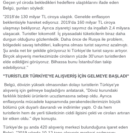
Geçen yıl ciroda bekledikleri hedeflere ulaştıklarını ifade eden
Belgü, şunları söyledi:
"2018'de 130 milyar TL ciroya ulaştık. Genelde enflasyon
beklentisiyle hareket ediyoruz. 2019'da 160 milyar TL ciroya
ulaşmayı bekliyoruz. Ayrıca ziyaretçi sayımız da inşallah 2,4 milyara
ulaşacak. Turistler lokomotif. İç piyasadaki tüketicilerin biraz daha
durgun olduğunu gözlemledik. Daha önce de Rusya ile problem,
bölgedeki savaş tehditleri, kalkışma olması turist sayımız azalmıştı.
Şu anda net bir şekilde görüyoruz ki Türkiye'de turist sayısı artıyor.
Birçok alışveriş merkezimizde ciroların yüzde 30'unun turistlerden
elde edildiğini görüyoruz. Bilhassa bunu İstanbul'dan takip
edebiliyoruz."
"TURİSTLER TÜRKİYE'YE ALIŞVERİŞ İÇİN GELMEYE BAŞLADI"
Belgü, dövizin yüksek olmasından dolayı turistlerin Türkiye'ye
alışveriş için gelmeye başladığını anlatarak, "Döviz kurundaki
farklılık bizdeki ürünlerin ucuzlamasına sebep oldu. Ayrıca
enflasyonla mücadele kapsamında perakendecilerimizin büyük
bölümü çok duyarlı davrandı ve indirimler yaptı. O da hem
turistlerin hem de yerli tüketicinin ciddi ilgisini çekti ve ciroları artıran
bir etken oldu." diye konuştu.
Türkiye'de şu anda 420 alışveriş merkezi bulunduğuna işaret eden
Belgü, "2019 yılında 10-12 tane alışveriş merkezi açılmasını