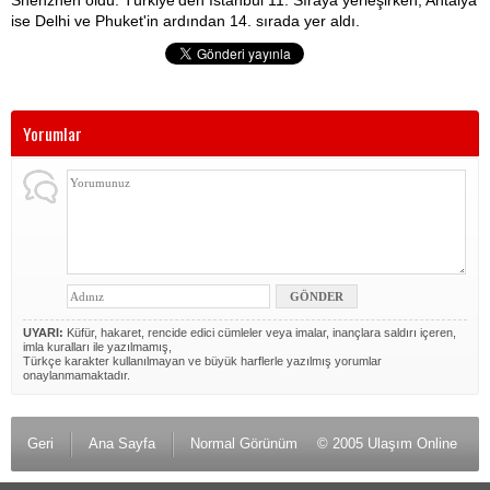
Shenzhen oldu. Türkiye'den İstanbul 11. Sıraya yerleşirken, Antalya
ise Delhi ve Phuket'in ardından 14. sırada yer aldı.
Yorumlar
UYARI:
Küfür, hakaret, rencide edici cümleler veya imalar, inançlara saldırı içeren,
imla kuralları ile yazılmamış,
Türkçe karakter kullanılmayan ve büyük harflerle yazılmış yorumlar
onaylanmamaktadır.
Geri
Ana Sayfa
Normal Görünüm
© 2005 Ulaşım Online