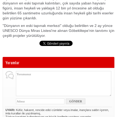
dünyanın en eski tapınak kalıntıları, çok sayıda yaban hayvanı
figürü, insan heykeli ve yaklaşık 12 bin yıl öncesine ait olduğu
belirtilen 65 santimetre uzunluğunda insan heykeli gibi tarihi eserler
gün yüzüne çıkarıldı.
"Dünyanın en eski tapınak merkezi" olduğu belirtilen ve 2 ay yönce
UNESCO Dünya Miras Listesi'ne alınan Göbeklitepe'nin tanıtımı için
çeşitli projeler yürütülüyor.
Yorumlar
UYARI:
Küfür, hakaret, rencide edici cümleler veya imalar, inançlara saldırı içeren,
imla kuralları ile yazılmamış,
Türkçe karakter kullanılmayan ve büyük harflerle yazılmış yorumlar