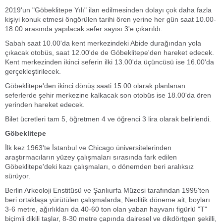
2019'un "Göbeklitepe Yılı" ilan edilmesinden dolayı çok daha fazla
kişiyi konuk etmesi öngörülen tarihi ören yerine her gün saat 10.00-
18.00 arasında yapılacak sefer sayısı 3'e çıkarıldı.
Sabah saat 10.00'da kent merkezindeki Abide durağından yola
çıkacak otobüs, saat 12.00'de de Göbeklitepe'den hareket edecek.
Kent merkezinden ikinci seferin ilki 13.00'da üçüncüsü ise 16.00'da
gerçekleştirilecek.
Göbeklitepe'den ikinci dönüş saati 15.00 olarak planlanan
seferlerde şehir merkezine kalkacak son otobüs ise 18.00'da ören
yerinden hareket edecek.
Bilet ücretleri tam 5, öğretmen 4 ve öğrenci 3 lira olarak belirlendi.
Göbeklitepe
İlk kez 1963'te İstanbul ve Chicago üniversitelerinden
araştırmacıların yüzey çalışmaları sırasında fark edilen
Göbeklitepe'deki kazı çalışmaları, o dönemden beri aralıksız
sürüyor.
Berlin Arkeoloji Enstitüsü ve Şanlıurfa Müzesi tarafından 1995'ten
beri ortaklaşa yürütülen çalışmalarda, Neolitik döneme ait, boyları
3-6 metre, ağırlıkları da 40-60 ton olan yaban hayvanı figürlü "T"
biçimli dikili taşlar, 8-30 metre çapında dairesel ve dikdörtgen şekilli,