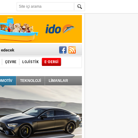
t edecek
ÇEVRE
LOJİSTİK
E-DERGİ
ğlayacak
OMOTİV
TEKNOLOJİ
LİMANLAR
i