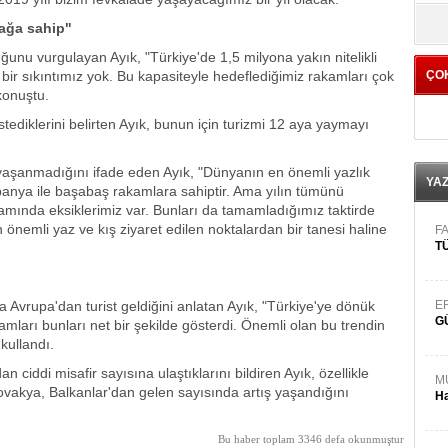
yö
tağa sahip"
duğunu vurgulayan Ayık, "Türkiye'de 1,5 milyona yakın nitelikli
li bir sıkıntımız yok. Bu kapasiteyle hedeflediğimiz rakamları çok
ÇO
 konuştu.
tediklerini belirten Ayık, bunun için turizmi 12 aya yaymayı
 yaşanmadığını ifade eden Ayık, "Dünyanın en önemli yazlık
YA
spanya ile başabaş rakamlara sahiptir. Ama yılın tümünü
amında eksiklerimiz var. Bunları da tamamladığımız taktirde
 önemli yaz ve kış ziyaret edilen noktalardan bir tanesi haline
FA
TÜ
 Avrupa'dan turist geldiğini anlatan Ayık, "Türkiye'ye dönük
E
G
amları bunları net bir şekilde gösterdi. Önemli olan bu trendin
kullandı.
iddi misafir sayısına ulaştıklarını bildiren Ayık, özellikle
M
vakya, Balkanlar'dan gelen sayısında artış yaşandığını
Ha
Bu haber toplam 3346 defa okunmuştur