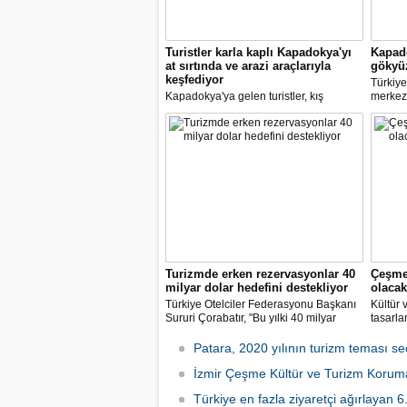
Turistler karla kaplı Kapadokya'yı
Kapad
at sırtında ve arazi araçlarıyla
gökyü
keşfediyor
Türkiye
Kapadokya'ya gelen turistler, kış
merkez
aylarında bölgede oluşan eşsiz
sıcak h
güzellikler arasında at, arazi motorları
sonra b
ve araçlarıyla gezinti yapıyor.
Turizmde erken rezervasyonlar 40
Çeşme
milyar dolar hedefini destekliyor
olacak
Türkiye Otelciler Federasyonu Başkanı
Kültür 
Sururi Çorabatır, "Bu yılki 40 milyar
tasarla
dolar hedefine emin adımlarla
Çeşme 
ilerliyoruz. Erken rezervasyonlar da bu
turizmi
Patara, 2020 yılının turizm teması seç
hedefi destekler nitelikte." dedi.
kişinin
İzmir Çeşme Kültür ve Turizm Koruma 
Türkiye en fazla ziyaretçi ağırlayan 6