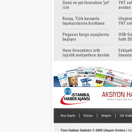
Gemi ve yat ihracatına 'jet'
YHT sef
izin
aradan 
Rusya, Türk karayolu
Ulaştır
taşımacılarına kısıtlama
YHT sef
getirebilir
başlıyo
Pegasus kargo uçuşlarına
OSB-Ge
başlıyor
hattı 20
Hava ihracatımız arttı
Eskişeh
lojistik maliyetlere destek
limanla
gerek
|
|
|
Ana Sayfa
Künye
İletişim
Sık Kulla
Tüm Hakları Saklıdır © 2005 Ulaşım Online
| İz