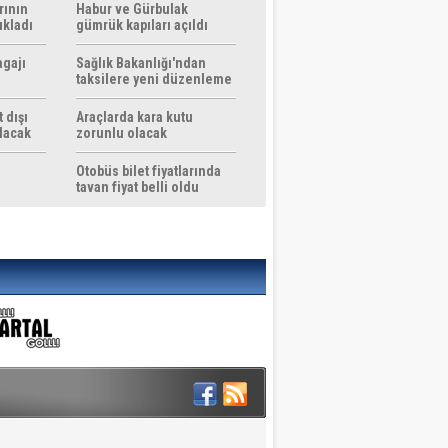
rının
Habur ve Gürbulak
ıkladı
gümrük kapıları açıldı
agajı
Sağlık Bakanlığı'ndan
taksilere yeni düzenleme
 dışı
Araçlarda kara kutu
ılacak
zorunlu olacak
Otobüs bilet fiyatlarında
tavan fiyat belli oldu