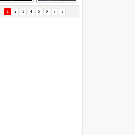
EÇİL ÖZYANIK
Delta uçağına 
Ford Focus RS 
 Değişti?
yıldırım çarptı
(2015)
1
2
3
4
5
6
7
8
DNAN SAKA
iman Kenti Aliağa"
ERİÇ KÖYATASI
yraksız Vatan !