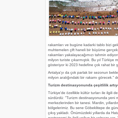
rakamları ve bugüne kadarki tablo bizi ge
muhtemelen çift haneli bir büyüme gerçek
rakamları yakalayacağımızı tahmin ediyoruz
milyon turiste çıkarmıştık. Bu yıl Türkiy
gösteriyor ki 2023 hedefine çok rahat bir 
Antalya'yı da çok parlak bir sezonun bekl
milyon aralığındaki bir rakamı görecek." d
Turizm destinasyonunda çeşitlilik artıy
Türkiye'de özellikle kültür turları ile ilgili
sürdürdü: "Turizm destinasyonunda yeni n
merkezlerinden bir tanesi. Mardin, yılla
bölgelerimiz. Bu sene Göbeklitepe de gün
çıkış yakladı. Önümüzdeki yıllarda da Ha
gastronomi ile ilgili yoğun bir yelpaze var.