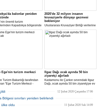
okya'da balonlar yeniden
2020'de 32 milyon insanın
zünde
kruvaziyerle dünyayı gezmesi
bekleniyor
’nin önemli turizm
lerinden Kapadokya bölgesinde
Uluslararası Kruvaziyer Birliği verilerine
ava balon turları 11 gün aradan
göre, bu yıl yaklaşık 32 milyon insanın
u sabah yeniden yapıldı.
seyahat rotasında, son yıllarda
güçlenen ve tatil severlerin ilgisini
kazanan kruvaziyer turizmini tercih
edeceği öngörülüyor.
 Ege'nin turizm merkezi
Ilgaz Dağı ocak ayında 50 bin
ziyaretçi ağırladı
ve Turizm Bakanlığı tarafından
Kastamonu ile Çankırı sınırındaki Ilgaz
nan "Ege Turizm Merkezi -
Dağı, ocak ayında 50 bin ziyaretçiye ev
Projesi" kapsamında ilçe
sahipliği yaptı.
nin 12 aya yayılması ve 100 bin
ildi
12 Şubat 2020 Çarşamba 17:06
 istihdam edilmesi hedefleniyor.
Bölgesi sınırları yeniden belirlendi
12 Şubat 2020 Çarşamba 12:31
. ülke oldu
11 Şubat 2020 Salı 14:09