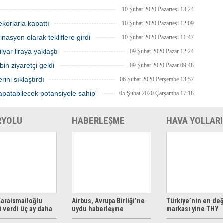
10 Şubat 2020 Pazartesi 13:24
korlarla kapattı
10 Şubat 2020 Pazartesi 12:09
inasyon olarak tekliflere girdi
10 Şubat 2020 Pazartesi 11:47
yar liraya yaklaştı
09 Şubat 2020 Pazar 12:24
in ziyaretçi geldi
09 Şubat 2020 Pazar 09:48
ini sıklaştırdı
06 Şubat 2020 Perşembe 13:57
kapatabilecek potansiyele sahip'
05 Şubat 2020 Çarşamba 17:18
RYOLU
HABERLEŞME
HAVA YOLLARI
araismailoğlu
Airbus, Avrupa Birliği’ne
Türkiye’nin en değ
 verdi üç ay daha
uydu haberleşme
markası yine THY
z
çözümleri sunuyor