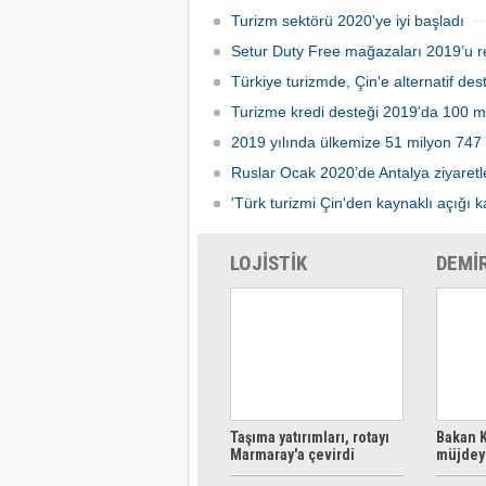
Turizm sektörü 2020'ye iyi başladı
Setur Duty Free mağazaları 2019’u re
Türkiye turizmde, Çin'e alternatif dest
Turizme kredi desteği 2019'da 100 mil
2019 yılında ülkemize 51 milyon 747 b
Ruslar Ocak 2020’de Antalya ziyaretler
'Türk turizmi Çin'den kaynaklı açığı 
LOJİSTİK
DEMİ
Taşıma yatırımları, rotayı
Bakan K
Marmaray'a çevirdi
müjdeyi
ücretsi