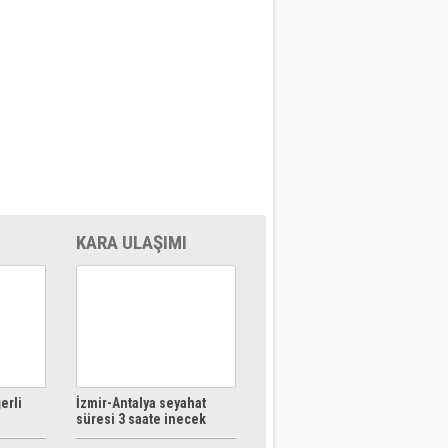
KARA ULAŞIMI
erli
İzmir-Antalya seyahat
süresi 3 saate inecek