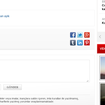
Bİ
Cu
ka
an ayik
Ah
Ku
M
Ku
VİD
M.
Ya
Mu
Si
A
Ge
ler veya imalar, inançlara saldırı içeren, imla kuralları ile yazılmamış,
harflerle yazılmış yorumlar onaylanmamaktadır.