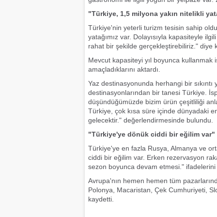
"Türkiye, 1,5 milyona yakın nitelikli ya
Türkiye'nin yeterli turizm tesisin sahip ol
yatağımız var. Dolayısıyla kapasiteyle ilgi
rahat bir şekilde gerçekleştirebiliriz." diye
Mevcut kapasiteyi yıl boyunca kullanmak is
amaçladıklarını aktardı.
Yaz destinasyonunda herhangi bir sıkıntı
destinasyonlarından bir tanesi Türkiye. İ
düşündüğümüzde bizim ürün çeşitliliği anl
Türkiye, çok kısa süre içinde dünyadaki en
gelecektir." değerlendirmesinde bulundu.
"Türkiye'ye dönük ciddi bir eğilim var"
Türkiye'ye en fazla Rusya, Almanya ve orta
ciddi bir eğilim var. Erken rezervasyon rak
sezon boyunca devam etmesi." ifadelerini 
Avrupa'nın hemen hemen tüm pazarlarından c
Polonya, Macaristan, Çek Cumhuriyeti, Slo
kaydetti.