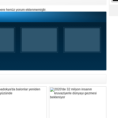
S
Ne
ere henüz yorum eklenmemiştir.
A
"L
M
Ba