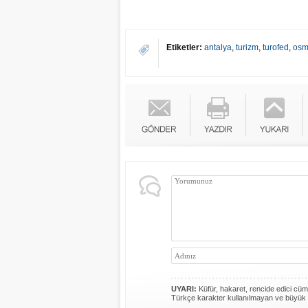
Etiketler:
antalya
,
turizm
,
turofed
,
osm
UYARI:
Küfür, hakaret, rencide edici cümle
Türkçe karakter kullanılmayan ve büyük 