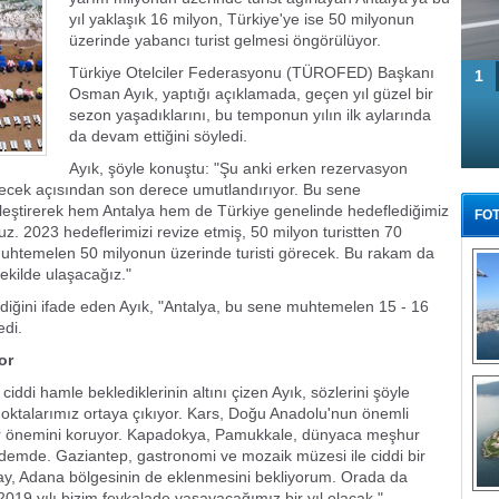
yıl yaklaşık 16 milyon, Türkiye'ye ise 50 milyonun
üzerinde yabancı turist gelmesi öngörülüyor.
Türkiye Otelciler Federasyonu (TÜROFED) Başkanı
1
Osman Ayık, yaptığı açıklamada, geçen yıl güzel bir
sezon yaşadıklarını, bu temponun yılın ilk aylarında
da devam ettiğini söyledi.
Ayık, şöyle konuştu: "Şu anki erken rezervasyon
lecek açısından son derece umutlandırıyor. Bu sene
leştirerek hem Antalya hem de Türkiye genelinde hedeflediğimiz
FOT
. 2023 hedeflerimizi revize etmiş, 50 milyon turistten 70
e muhtemelen 50 milyonun üzerinde turisti görecek. Bu rakam da
şekilde ulaşacağız."
ediğini ifade eden Ayık, "Antalya, bu sene muhtemelen 15 - 16
edi.
or
Tü
 de ciddi hamle beklediklerinin altını çizen Ayık, sözlerini şöyle
oktalarımız ortaya çıkıyor. Kars, Doğu Anadolu'nun önemli
rdır önemini koruyor. Kapadokya, Pamukkale, dünyaca meşhur
demde. Gaziantep, gastronomi ve mozaik müzesi ile ciddi bir
tay, Adana bölgesinin de eklenmesini bekliyorum. Orada da
 2019 yılı bizim fevkalade yaşayacağımız bir yıl olacak."