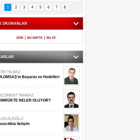
Bilinmeyen 
İşte Meclis'e giren 
nleriyle İstanbul 
600 milletvekilinin 
1
2
3
4
5
6
7
8
Adaları
listesi
K OKUNANLAR
|
|
DÜN
BU HAFTA
BU AY
ZARLAR
TİH YILMAZ
LOMSAŞ'ın Başarısı ve Hedefleri
RCÜMENT TAHMAZ
ÜMRÜKTE NELER OLUYOR?
USA ALİOĞLU
vacılıkta iletişim