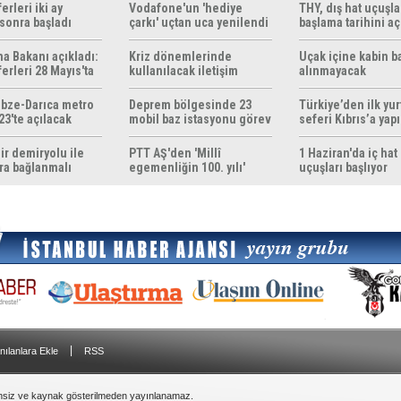
erleri iki ay
Vodafone'un 'hediye
THY, dış hat uçuşla
sonra başladı
çarkı' uçtan uca yenilendi
başlama tarihini aç
ma Bakanı açıkladı:
Kriz dönemlerinde
Uçak içine kabin b
erleri 28 Mayıs'ta
kullanılacak iletişim
alınmayacak
r
yöntemleri rehberi
hazırlandı
bze-Darıca metro
Deprem bölgesinde 23
Türkiye’den ilk yurt
23'te açılacak
mobil baz istasyonu görev
seferi Kıbrıs’a yap
yapıyor
ir demiryolu ile
PTT AŞ'den 'Millî
1 Haziran'da iç hat
ra bağlanmalı
egemenliğin 100. yılı'
uçuşları başlıyor
konulu anma pulu
|
nılanlara Ekle
RSS
insiz ve kaynak gösterilmeden yayınlanamaz.