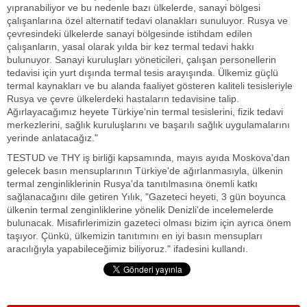
yıpranabiliyor ve bu nedenle bazı ülkelerde, sanayi bölgesi
çalışanlarına özel alternatif tedavi olanakları sunuluyor. Rusya ve
çevresindeki ülkelerde sanayi bölgesinde istihdam edilen
çalışanların, yasal olarak yılda bir kez termal tedavi hakkı
bulunuyor. Sanayi kuruluşları yöneticileri, çalışan personellerin
tedavisi için yurt dışında termal tesis arayışında. Ülkemiz güçlü
termal kaynakları ve bu alanda faaliyet gösteren kaliteli tesisleriyle
Rusya ve çevre ülkelerdeki hastaların tedavisine talip.
Ağırlayacağımız heyete Türkiye'nin termal tesislerini, fizik tedavi
merkezlerini, sağlık kuruluşlarını ve başarılı sağlık uygulamalarını
yerinde anlatacağız."
TESTUD ve THY iş birliği kapsamında, mayıs ayıda Moskova'dan
gelecek basın mensuplarının Türkiye'de ağırlanmasıyla, ülkenin
termal zenginliklerinin Rusya'da tanıtılmasına önemli katkı
sağlanacağını dile getiren Yılık, "Gazeteci heyeti, 3 gün boyunca
ülkenin termal zenginliklerine yönelik Denizli'de incelemelerde
bulunacak. Misafirlerimizin gazeteci olması bizim için ayrıca önem
taşıyor. Çünkü, ülkemizin tanıtımını en iyi basın mensupları
aracılığıyla yapabileceğimiz biliyoruz." ifadesini kullandı.