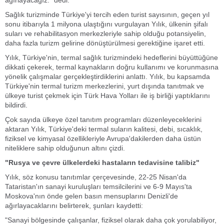
ağırlayacağız." dedi.
Sağlık turizminde Türkiye'yi tercih eden turist sayısının, geçen yıl
sonu itibarıyla 1 milyona ulaştığını vurgulayan Yılık, ülkenin şifalı
suları ve rehabilitasyon merkezleriyle sahip olduğu potansiyelin,
daha fazla turizm gelirine dönüştürülmesi gerektiğine işaret etti.
Yılık, Türkiye'nin, termal sağlık turizmindeki hedeflerini büyüttüğüne
dikkati çekerek, termal kaynakların doğru kullanımı ve korunmasına
yönelik çalışmalar gerçekleştirdiklerini anlattı. Yılık, bu kapsamda
Türkiye'nin termal turizm merkezlerini, yurt dışında tanıtmak ve
ülkeye turist çekmek için Türk Hava Yolları ile iş birliği yaptıklarını
bildirdi.
Çok sayıda ülkeye özel tanıtım programları düzenleyeceklerini
aktaran Yılık, Türkiye'deki termal suların kalitesi, debi, sıcaklık,
fiziksel ve kimyasal özellikleriyle Avrupa'dakilerden daha üstün
niteliklere sahip olduğunun altını çizdi.
"Rusya ve çevre ülkelerdeki hastaların tedavisine talibiz"
Yılık, söz konusu tanıtımlar çerçevesinde, 22-25 Nisan'da
Tataristan'ın sanayi kuruluşları temsilcilerini ve 6-9 Mayıs'ta
Moskova'nın önde gelen basın mensuplarını Denizli'de
ağırlayacaklarını belirterek, şunları kaydetti:
"Sanayi bölgesinde çalışanlar, fiziksel olarak daha çok yorulabiliyor,