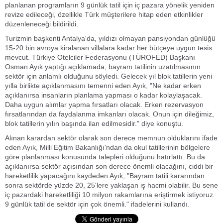
planlanan programların 9 günlük tatil için iç pazara yönelik yeniden
revize edileceği, özellikle Türk müşterilere hitap eden etkinlikler
düzenleneceği bildirildi.
Turizmin başkenti Antalya'da, yıldızı olmayan pansiyondan günlüğü
15-20 bin avroya kiralanan villalara kadar her bütçeye uygun tesis
mevcut. Türkiye Otelciler Federasyonu (TÜROFED) Başkanı
Osman Ayık yaptığı açıklamada, bayram tatilinin uzatılmasının
sektör için anlamlı olduğunu söyledi. Gelecek yıl blok tatillerin yeni
yılla birlikte açıklanmasını temenni eden Ayık, "Ne kadar erken
açıklanırsa insanların planlama yapması o kadar kolaylaşacak.
Daha uygun alımlar yapma fırsatları olacak. Erken rezervasyon
fırsatlarından da faydalanma imkanları olacak. Onun için dileğimiz,
blok tatillerin yılın başında ilan edilmesidir." diye konuştu.
Alınan karardan sektör olarak son derece memnun olduklarını ifade
eden Ayık, Milli Eğitim Bakanlığı'ndan da okul tatillerinin bölgelere
göre planlanması konusunda talepleri olduğunu hatırlattı. Bu da
açıklanırsa sektör açısından son derece önemli olacağını, ciddi bir
hareketlilik yapacağını kaydeden Ayık, "Bayram tatili kararından
sonra sektörde yüzde 20, 25'lere yaklaşan iş hacmi olabilir. Bu sene
iç pazardaki hareketliliği 10 milyon rakamlarına eriştirmek istiyoruz.
9 günlük tatil de sektör için çok önemli." ifadelerini kullandı.