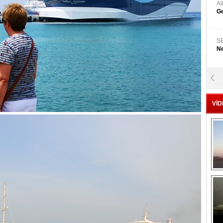
A
Ge
S
Ne
A
"L
VİD
M
Ba