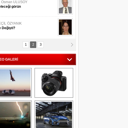
li Osman ULUSOY
leceği görün
EÇİL ÖZYANIK
 Değişti?
1
2
3
DNAN SAKA
iman Kenti Aliağa"
EO GALERİ
ERİÇ KÖYATASI
yraksız Vatan !
Savaş uçağı 
Sony Alpha 7R II ön 
pilotundan 
inceleme
muhteşem gösteri