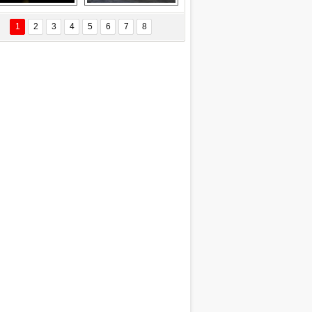
Delta uçağına 
Ford Focus RS 
yıldırım çarptı
(2015)
1
2
3
4
5
6
7
8