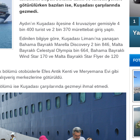
götürülürken bazıları ise, Kuşadası çarşılarında
gezmedi.
1
Aydın’ın Kuşadası ilçesine 4 kruvaziyer gemisiyle 4
bin 400 turist ve 2 bin 370 mürettebat giriş yaptı.
4 Kapılı AMG GT Coupe
Ya
Edinilen bilgiye göre, Kuşadası Limanı’na yanaşan
Türkiye'de satışa çıktı
Bahama Bayraklı Marella Discovery 2 bin 846, Malta
Bayraklı Celestyal Olympia bin 664, Bahama Bayraklı
Wind Star 170 ve Malta Bayraklı Star Flyer de 120
FOT
k bölümü otobüslerle Efes Antik Kenti ve Meryemana Evi gibi
i alışveriş merkezlerine götürüldü.
 bölümü ise Kuşadası çarşılarında gezmeyi ihmal etmedi.
FA
TÜ
Tü
E
G