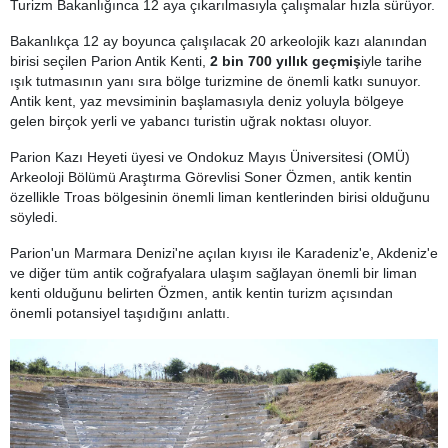
Turizm Bakanlığınca 12 aya çıkarılmasıyla çalışmalar hızla sürüyor.
Bakanlıkça 12 ay boyunca çalışılacak 20 arkeolojik kazı alanından
birisi seçilen Parion Antik Kenti,
2 bin 700 yıllık geçmiş
iyle tarihe
ışık tutmasının yanı sıra bölge turizmine de önemli katkı sunuyor.
Antik kent, yaz mevsiminin başlamasıyla deniz yoluyla bölgeye
gelen birçok yerli ve yabancı turistin uğrak noktası oluyor.
Parion Kazı Heyeti üyesi ve Ondokuz Mayıs Üniversitesi (OMÜ)
Arkeoloji Bölümü Araştırma Görevlisi Soner Özmen, antik kentin
özellikle Troas bölgesinin önemli liman kentlerinden birisi olduğunu
söyledi.
Parion'un Marmara Denizi'ne açılan kıyısı ile Karadeniz'e, Akdeniz'e
ve diğer tüm antik coğrafyalara ulaşım sağlayan önemli bir liman
kenti olduğunu belirten Özmen, antik kentin turizm açısından
önemli potansiyel taşıdığını anlattı.