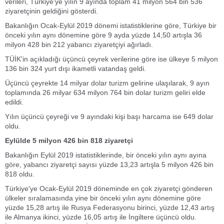
verileri, Türkiye'ye yılın 9 ayında toplam 41 milyon 564 bin 536
ziyaretçinin geldiğini gösterdi.
Bakanlığın Ocak-Eylül 2019 dönemi istatistiklerine göre, Türkiye bir
önceki yılın aynı dönemine göre 9 ayda yüzde 14,50 artışla 36
milyon 428 bin 212 yabancı ziyaretçiyi ağırladı.
TÜİK'in açıkladığı üçüncü çeyrek verilerine göre ise ülkeye 5 milyon
136 bin 324 yurt dışı ikametli vatandaş geldi.
Üçüncü çeyrekte 14 milyar dolar turizm gelirine ulaşılarak, 9 ayın
toplamında 26 milyar 634 milyon 764 bin dolar turizm geliri elde
edildi.
Yılın üçüncü çeyreği ve 9 ayındaki kişi başı harcama ise 649 dolar
oldu.
Eylülde 5 milyon 426 bin 818 ziyaretçi
Bakanlığın Eylül 2019 istatistiklerinde, bir önceki yılın aynı ayına
göre, yabancı ziyaretçi sayısı yüzde 13,23 artışla 5 milyon 426 bin
818 oldu.
Türkiye'ye Ocak-Eylül 2019 döneminde en çok ziyaretçi gönderen
ülkeler sıralamasında yine bir önceki yılın aynı dönemine göre
yüzde 15,28 artış ile Rusya Federasyonu birinci, yüzde 12,43 artış
ile Almanya ikinci, yüzde 16,05 artış ile İngiltere üçüncü oldu.