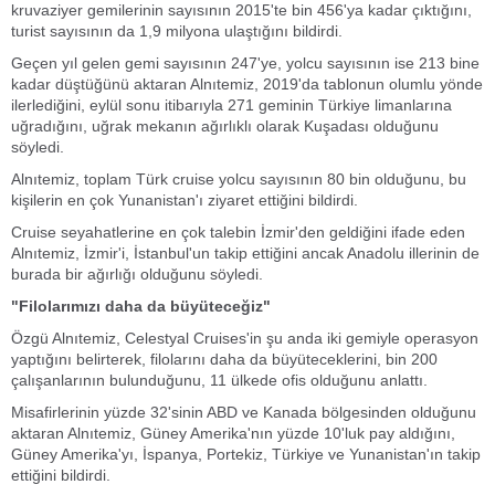
kruvaziyer gemilerinin sayısının 2015'te bin 456'ya kadar çıktığını,
turist sayısının da 1,9 milyona ulaştığını bildirdi.
Geçen yıl gelen gemi sayısının 247'ye, yolcu sayısının ise 213 bine
kadar düştüğünü aktaran Alnıtemiz, 2019'da tablonun olumlu yönde
ilerlediğini, eylül sonu itibarıyla 271 geminin Türkiye limanlarına
uğradığını, uğrak mekanın ağırlıklı olarak Kuşadası olduğunu
söyledi.
Alnıtemiz, toplam Türk cruise yolcu sayısının 80 bin olduğunu, bu
kişilerin en çok Yunanistan'ı ziyaret ettiğini bildirdi.
Cruise seyahatlerine en çok talebin İzmir'den geldiğini ifade eden
Alnıtemiz, İzmir'i, İstanbul'un takip ettiğini ancak Anadolu illerinin de
burada bir ağırlığı olduğunu söyledi.
"Filolarımızı daha da büyüteceğiz"
Özgü Alnıtemiz, Celestyal Cruises'in şu anda iki gemiyle operasyon
yaptığını belirterek, filolarını daha da büyüteceklerini, bin 200
çalışanlarının bulunduğunu, 11 ülkede ofis olduğunu anlattı.
Misafirlerinin yüzde 32'sinin ABD ve Kanada bölgesinden olduğunu
aktaran Alnıtemiz, Güney Amerika'nın yüzde 10'luk pay aldığını,
Güney Amerika'yı, İspanya, Portekiz, Türkiye ve Yunanistan'ın takip
ettiğini bildirdi.