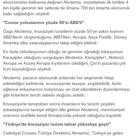
ekonomisine katkısına değinen Alnıtemiz, mürettebatı ile birlikte 4
bin kişilik geminin tek seferde bir limana 700 bin dolarlık ekonomik
katkı sağladığını söyledi.
"Cruise yolcularının yüzde 50'si ABD'li"
Özgü Alnıtemiz, kruvaziyer turistlerin yüzde 50'ye yakın kısmını
ABD'lilerin oluşturduğunu, ABD'lileri, Avrupa, Asya Pasifik, Güney
Amerika ülke vatandaşlarının takip ettiğini bildirdi.
En fazla sirkülasyonun olduğu ve geminin uğradığı lokasyonun
Karayipler olduğunu vurgulayan Alnıtemiz, Karayipler'i, Akdeniz,
Avrupa ve Kuzey Avrupa kıyılarının izlediğini, Çin'in pazarda çok
hızlı büyüdüğünü söyledi.
Alnıtemiz, pazarın ekonomik anlamda her segmente hitap
edebildiğini belirterek, kruvaziyerde tavsiye, erişilebilirlik, farklı
eğlence imkanlarının bulunması ve özel etkinliklerin düzenlenmesi
gibi kriterlerin tercih sebebi oluğunu anlattı.
Kruvaziyerle tanıştıktan sonra insanların bu turizm çeşidini
arkadaşlarına tavsiye ettiğini dile getiren Alnıtemiz, memnuniyet
oranının özellikle kendi firmalarında yüksek olduğunu kaydetti.
"Türkiye'de kruvaziyer turizm tekrar yükselişe geçti"
Celestyal Cruises Türkiye Direktörü Alnıtemiz, Türkiye'ye gelen