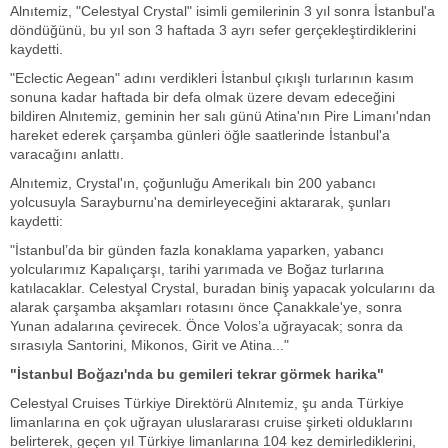
Alnıtemiz, "Celestyal Crystal" isimli gemilerinin 3 yıl sonra İstanbul'a
döndüğünü, bu yıl son 3 haftada 3 ayrı sefer gerçekleştirdiklerini
kaydetti.
"Eclectic Aegean" adını verdikleri İstanbul çıkışlı turlarının kasım
sonuna kadar haftada bir defa olmak üzere devam edeceğini
bildiren Alnıtemiz, geminin her salı günü Atina'nın Pire Limanı'ndan
hareket ederek çarşamba günleri öğle saatlerinde İstanbul'a
varacağını anlattı.
Alnıtemiz, Crystal'ın, çoğunluğu Amerikalı bin 200 yabancı
yolcusuyla Sarayburnu'na demirleyeceğini aktararak, şunları
kaydetti:
"İstanbul’da bir günden fazla konaklama yaparken, yabancı
yolcularımız Kapalıçarşı, tarihi yarımada ve Boğaz turlarına
katılacaklar. Celestyal Crystal, buradan biniş yapacak yolcularını da
alarak çarşamba akşamları rotasını önce Çanakkale'ye, sonra
Yunan adalarına çevirecek. Önce Volos’a uğrayacak; sonra da
sırasıyla Santorini, Mikonos, Girit ve Atina..."
"İstanbul Boğazı'nda bu gemileri tekrar görmek harika"
Celestyal Cruises Türkiye Direktörü Alnıtemiz, şu anda Türkiye
limanlarına en çok uğrayan uluslararası cruise şirketi olduklarını
belirterek, geçen yıl Türkiye limanlarına 104 kez demirlediklerini,