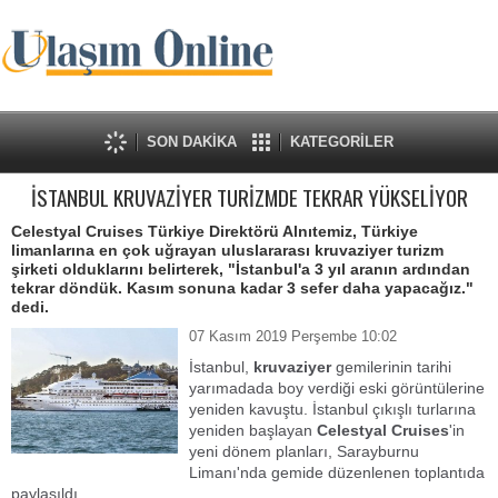
SON DAKİKA
KATEGORİLER
İSTANBUL KRUVAZİYER TURİZMDE TEKRAR YÜKSELİYOR
Celestyal Cruises Türkiye Direktörü Alnıtemiz, Türkiye
limanlarına en çok uğrayan uluslararası kruvaziyer turizm
şirketi olduklarını belirterek, "İstanbul'a 3 yıl aranın ardından
tekrar döndük. Kasım sonuna kadar 3 sefer daha yapacağız."
dedi.
07 Kasım 2019 Perşembe 10:02
İstanbul,
kruvaziyer
gemilerinin tarihi
yarımadada boy verdiği eski görüntülerine
yeniden kavuştu. İstanbul çıkışlı turlarına
yeniden başlayan
Celestyal
Cruises
'in
yeni dönem planları, Sarayburnu
Limanı'nda gemide düzenlenen toplantıda
paylaşıldı.