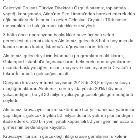
Celestyal Cruises Türkiye Direktörü Özgü Alnıtemiz, toplantıda
yaptığı konuşmada, Atina'nın Pire Limanı'ndan hareket ederek dün
öğle saatlerinde İstanbul'a gelen Celestyal Crystal'ı Türk basın
mensupları ile buluşturmak istediklerini söyledi.
3 hafta önce operasyona başladıklarını ve üçüncü seferi
gerçekleştirdiklerini aktaran Alnıtemiz, gelecek 3 hafta boyunca da,
kasım sonuna kadar, İstanbul'a uğrayacaklarını bildirdi.
Alnıtemiz, gelecek yıl için İstanbul'u programlarına aldıklarını,
Galataport İstanbul'a taşınacaklarını belirterek, operasyonlarının
nisanda başlayacağını, nisan, mayıs ve ekim aylarında Crystal'ın
tekrar İstanbul'a geleceğini anlattı.
Dünyada kruvaziyer turist sayısının 2018'de 28,5 milyon yolcuya
ulaştığını aktaran Alnıtemiz, son 5 yılda yüzde 20'lik büyüme
yakalandığını, bu yıl 30 milyon yolcuyu geçecek gibi göründüğünü
söyledi.
Alnıtemiz, kruvaziyer turizm sektöründe her yıl inanılmaz yatırımlar
yapıldığını, gelecek 5 yılda 50 milyar dolarlık yatırım planlandığını
ifade ederek, 200 bin yeni yatak kapasiteli 50 yeni geminin pazara
girmesinin beklendiğini kaydetti.
Kruvaziyer turizmin gerçekleştirildiği cruise gemilerinin ülkelerin