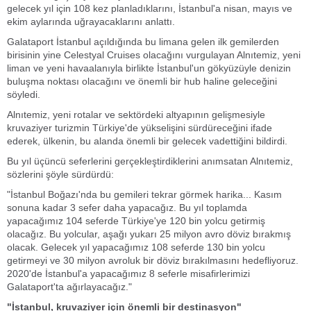
gelecek yıl için 108 kez planladıklarını, İstanbul'a nisan, mayıs ve
ekim aylarında uğrayacaklarını anlattı.
Galataport İstanbul açıldığında bu limana gelen ilk gemilerden
birisinin yine Celestyal Cruises olacağını vurgulayan Alnıtemiz, yeni
liman ve yeni havaalanıyla birlikte İstanbul'un gökyüzüyle denizin
buluşma noktası olacağını ve önemli bir hub haline geleceğini
söyledi.
Alnıtemiz, yeni rotalar ve sektördeki altyapının gelişmesiyle
kruvaziyer turizmin Türkiye'de yükselişini sürdüreceğini ifade
ederek, ülkenin, bu alanda önemli bir gelecek vadettiğini bildirdi.
Bu yıl üçüncü seferlerini gerçekleştirdiklerini anımsatan Alnıtemiz,
sözlerini şöyle sürdürdü:
"İstanbul Boğazı'nda bu gemileri tekrar görmek harika... Kasım
sonuna kadar 3 sefer daha yapacağız. Bu yıl toplamda
yapacağımız 104 seferde Türkiye'ye 120 bin yolcu getirmiş
olacağız. Bu yolcular, aşağı yukarı 25 milyon avro döviz bırakmış
olacak. Gelecek yıl yapacağımız 108 seferde 130 bin yolcu
getirmeyi ve 30 milyon avroluk bir döviz bırakılmasını hedefliyoruz.
2020'de İstanbul'a yapacağımız 8 seferle misafirlerimizi
Galataport'ta ağırlayacağız."
"İstanbul, kruvaziyer için önemli bir destinasyon"