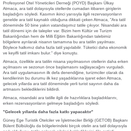
Profesyonel Otel Yöneticileri Derneği (POYD) Başkanı Ülkay
Atmaca, ara tatil dolayısıyla otellerde cumadan itibaren girişlerin
başladığını söyledi. Kasımın ikinci yarısıyla ilgili rezervasyonların
genelde ara tatil kaynaklı olduğuna dikkati çeken Atmaca, "Ara tatil
döneminde 50 bine yakın vatandaşımız tatile çıkıyor. Nisandaki ara
tatil dönemi için de talepler var. Bizim hem Kültür ve Turizm
Bakanlığından hem de Milli Eğitim Bakanlığından talebimiz
bölgelere ayrılarak nisanın tamamına bu ara tatilin yayılması.
Böylece halkımız daha fazla tatil yapılabilir. Tüketici daha ekonomik
ve keyifli tatil imkanı bulur." diye konuştu.
Atmaca, özellikle ara tatilin nisana yayılmasının otellerin daha erken
açılmasını ve sezonun önce başlamasını sağlayacağını vurguladı.
Ara tatil uygulamasının ilk defa denendiğine, turizmciler olarak da
kendilerinin bu durumu ilk kez yaşadıklarına işaret eden Atmaca,
gelecek yıllarda ara tatil döneminde yerli turist sayının daha da
artmasını beklediklerini bildirdi.
Atmaca, nisandaki ara tatille ilgili de hazırlıklara başladıklarını,
erken rezervasyonların gelmeye başladığını söyledi.
"Gelecek yıllarda daha fazla katkı yapacaktır"
Güney Ege Turistik Otelciler ve İşletmeciler Birliği (GETOB) Başkanı
Bülent Bülbüloğlu da bölgelerindeki birçok otelin ara tatil dolayısıyla