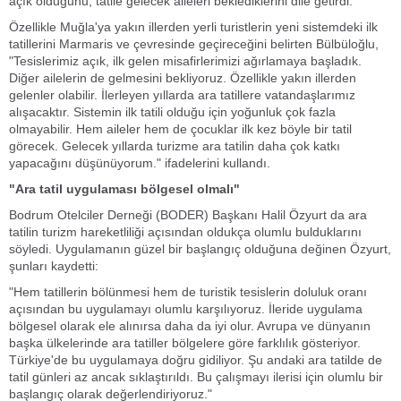
açık olduğunu, tatile gelecek aileleri beklediklerini dile getirdi.
Özellikle Muğla'ya yakın illerden yerli turistlerin yeni sistemdeki ilk
tatillerini Marmaris ve çevresinde geçireceğini belirten Bülbüloğlu,
"Tesislerimiz açık, ilk gelen misafirlerimizi ağırlamaya başladık.
Diğer ailelerin de gelmesini bekliyoruz. Özellikle yakın illerden
gelenler olabilir. İlerleyen yıllarda ara tatillere vatandaşlarımız
alışacaktır. Sistemin ilk tatili olduğu için yoğunluk çok fazla
olmayabilir. Hem aileler hem de çocuklar ilk kez böyle bir tatil
görecek. Gelecek yıllarda turizme ara tatilin daha çok katkı
yapacağını düşünüyorum." ifadelerini kullandı.
"Ara tatil uygulaması bölgesel olmalı"
Bodrum Otelciler Derneği (BODER) Başkanı Halil Özyurt da ara
tatilin turizm hareketliliği açısından oldukça olumlu bulduklarını
söyledi. Uygulamanın güzel bir başlangıç olduğuna değinen Özyurt,
şunları kaydetti:
"Hem tatillerin bölünmesi hem de turistik tesislerin doluluk oranı
açısından bu uygulamayı olumlu karşılıyoruz. İleride uygulama
bölgesel olarak ele alınırsa daha da iyi olur. Avrupa ve dünyanın
başka ülkelerinde ara tatiller bölgelere göre farklılık gösteriyor.
Türkiye'de bu uygulamaya doğru gidiliyor. Şu andaki ara tatilde de
tatil günleri az ancak sıklaştırıldı. Bu çalışmayı ilerisi için olumlu bir
başlangıç olarak değerlendiriyoruz."