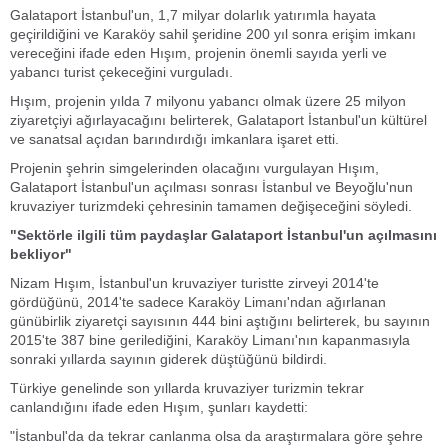
Galataport İstanbul'un, 1,7 milyar dolarlık yatırımla hayata
geçirildiğini ve Karaköy sahil şeridine 200 yıl sonra erişim imkanı
vereceğini ifade eden Hışım, projenin önemli sayıda yerli ve
yabancı turist çekeceğini vurguladı.
Hışım, projenin yılda 7 milyonu yabancı olmak üzere 25 milyon
ziyaretçiyi ağırlayacağını belirterek, Galataport İstanbul'un kültürel
ve sanatsal açıdan barındırdığı imkanlara işaret etti.
Projenin şehrin simgelerinden olacağını vurgulayan Hışım,
Galataport İstanbul'un açılması sonrası İstanbul ve Beyoğlu'nun
kruvaziyer turizmdeki çehresinin tamamen değişeceğini söyledi.
"Sektörle ilgili tüm paydaşlar Galataport İstanbul'un açılmasını
bekliyor"
Nizam Hışım, İstanbul'un kruvaziyer turistte zirveyi 2014'te
gördüğünü, 2014'te sadece Karaköy Limanı'ndan ağırlanan
günübirlik ziyaretçi sayısının 444 bini aştığını belirterek, bu sayının
2015'te 387 bine gerilediğini, Karaköy Limanı'nın kapanmasıyla
sonraki yıllarda sayının giderek düştüğünü bildirdi.
Türkiye genelinde son yıllarda kruvaziyer turizmin tekrar
canlandığını ifade eden Hışım, şunları kaydetti:
"İstanbul'da da tekrar canlanma olsa da araştırmalara göre şehre