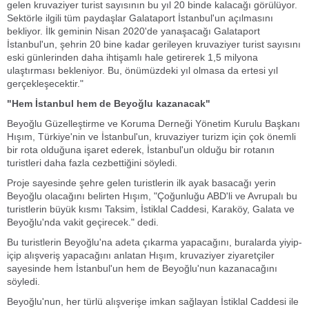
gelen kruvaziyer turist sayısının bu yıl 20 binde kalacağı görülüyor.
Sektörle ilgili tüm paydaşlar Galataport İstanbul'un açılmasını
bekliyor. İlk geminin Nisan 2020'de yanaşacağı Galataport
İstanbul'un, şehrin 20 bine kadar gerileyen kruvaziyer turist sayısını
eski günlerinden daha ihtişamlı hale getirerek 1,5 milyona
ulaştırması bekleniyor. Bu, önümüzdeki yıl olmasa da ertesi yıl
gerçekleşecektir."
"Hem İstanbul hem de Beyoğlu kazanacak"
Beyoğlu Güzelleştirme ve Koruma Derneği Yönetim Kurulu Başkanı
Hışım, Türkiye'nin ve İstanbul'un, kruvaziyer turizm için çok önemli
bir rota olduğuna işaret ederek, İstanbul'un olduğu bir rotanın
turistleri daha fazla cezbettiğini söyledi.
Proje sayesinde şehre gelen turistlerin ilk ayak basacağı yerin
Beyoğlu olacağını belirten Hışım, "Çoğunluğu ABD'li ve Avrupalı bu
turistlerin büyük kısmı Taksim, İstiklal Caddesi, Karaköy, Galata ve
Beyoğlu'nda vakit geçirecek." dedi.
Bu turistlerin Beyoğlu'na adeta çıkarma yapacağını, buralarda yiyip-
içip alışveriş yapacağını anlatan Hışım, kruvaziyer ziyaretçiler
sayesinde hem İstanbul'un hem de Beyoğlu'nun kazanacağını
söyledi.
Beyoğlu'nun, her türlü alışverişe imkan sağlayan İstiklal Caddesi ile