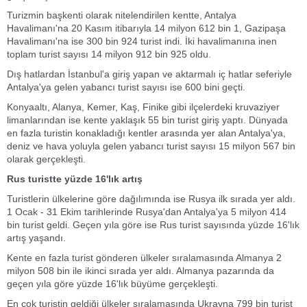
Turizmin başkenti olarak nitelendirilen kentte, Antalya
Havalimanı'na 20 Kasım itibarıyla 14 milyon 612 bin 1, Gazipaşa
Havalimanı'na ise 300 bin 924 turist indi. İki havalimanına inen
toplam turist sayısı 14 milyon 912 bin 925 oldu.
Dış hatlardan İstanbul'a giriş yapan ve aktarmalı iç hatlar seferiyle
Antalya'ya gelen yabancı turist sayısı ise 600 bini geçti.
Konyaaltı, Alanya, Kemer, Kaş, Finike gibi ilçelerdeki kruvaziyer
limanlarından ise kente yaklaşık 55 bin turist giriş yaptı. Dünyada
en fazla turistin konakladığı kentler arasında yer alan Antalya'ya,
deniz ve hava yoluyla gelen yabancı turist sayısı 15 milyon 567 bin
olarak gerçekleşti.
Rus turistte yüzde 16'lık artış
Turistlerin ülkelerine göre dağılımında ise Rusya ilk sırada yer aldı.
1 Ocak - 31 Ekim tarihlerinde Rusya'dan Antalya'ya 5 milyon 414
bin turist geldi. Geçen yıla göre ise Rus turist sayısında yüzde 16'lık
artış yaşandı.
Kente en fazla turist gönderen ülkeler sıralamasında Almanya 2
milyon 508 bin ile ikinci sırada yer aldı. Almanya pazarında da
geçen yıla göre yüzde 16'lık büyüme gerçekleşti.
En çok turistin geldiği ülkeler sıralamasında Ukrayna 799 bin turist