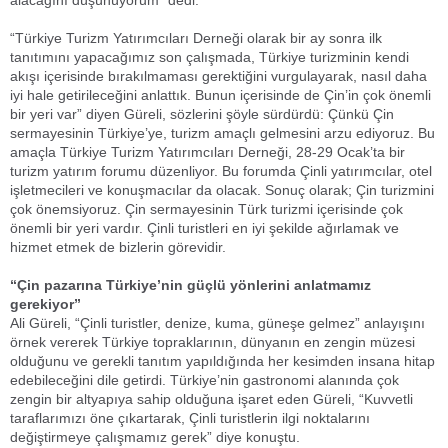
alacağını düşünüyorum” dedi.
“Türkiye Turizm Yatırımcıları Derneği olarak bir ay sonra ilk
tanıtımını yapacağımız son çalışmada, Türkiye turizminin kendi
akışı içerisinde bırakılmaması gerektiğini vurgulayarak, nasıl daha
iyi hale getirileceğini anlattık. Bunun içerisinde de Çin’in çok önemli
bir yeri var” diyen Güreli, sözlerini şöyle sürdürdü: Çünkü Çin
sermayesinin Türkiye’ye, turizm amaçlı gelmesini arzu ediyoruz. Bu
amaçla Türkiye Turizm Yatırımcıları Derneği, 28-29 Ocak’ta bir
turizm yatırım forumu düzenliyor. Bu forumda Çinli yatırımcılar, otel
işletmecileri ve konuşmacılar da olacak. Sonuç olarak; Çin turizmini
çok önemsiyoruz. Çin sermayesinin Türk turizmi içerisinde çok
önemli bir yeri vardır. Çinli turistleri en iyi şekilde ağırlamak ve
hizmet etmek de bizlerin görevidir.
“Çin pazarına Türkiye’nin güçlü yönlerini anlatmamız
gerekiyor”
Ali Güreli, “Çinli turistler, denize, kuma, güneşe gelmez” anlayışını
örnek vererek Türkiye topraklarının, dünyanın en zengin müzesi
olduğunu ve gerekli tanıtım yapıldığında her kesimden insana hitap
edebileceğini dile getirdi. Türkiye’nin gastronomi alanında çok
zengin bir altyapıya sahip olduğuna işaret eden Güreli, “Kuvvetli
taraflarımızı öne çıkartarak, Çinli turistlerin ilgi noktalarını
değiştirmeye çalışmamız gerek” diye konuştu.