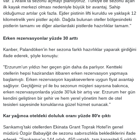
var. 1 Aralık'ta sezonu açmayı planlıyoruz. Türkiye'de sezonu açan
ilk kayak merkezi olması nedeniyle büyük bir avantaj. Sahip
olduğumuz artılar çok fazla. Ejder pistinin lifti kuruldu ve yaklaşık 12
kilometrelik yeni pistler açıldı. Dağda bulunan oteller bölgesindeki
pistlerin tamamı ve diğer alanlardaki pistlerde hazırlıklar tamam."
Erken rezervasyonlar yüzde 30 arttı
Kanber, Palandöken'in her sezona farklı hazırlıklar yaparak girdiğini
ifade ederek, şöyle konuştu:
"Erzurum'un yıldızı her geçen gün daha da parlıyor. Kentteki
otellerin hepsi hazirandan itibaren erken rezervasyon yapmaya
başlamıştı. Erken rezervasyon kayakseverlere uygun fiyat avantajı
sağlıyor. Geçtiğimiz yıl ile bu sezonun müşteri sayısına bakınca,
erken rezervasyonlarda yüzde 30'luk bir artış var. Erzurum her gün
kendini geliştiren bir şehir ve hem yerel yönetim hem de otel
tesisleri sayesinde konuklarına güzel hizmet sunacak."
Kar yağınca oteldeki doluluk oranı yüzde 80'e çıktı
Sarıkamış'taki otellerden Ekinata Grant Toprak Hotel'in genel
müdürü Özgür Babayiğit de sezonu sabırsızlıkla beklediklerini ifade
ederek, "Sarıkamış'ın 144 odalı, 450 yataklı, tam kapasiteli 5 yıldızlı