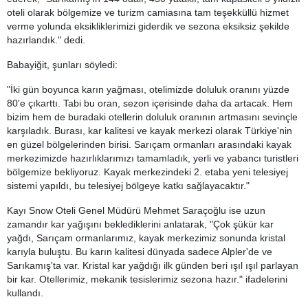
oteli olarak bölgemize ve turizm camiasına tam teşekküllü hizmet
verme yolunda eksikliklerimizi giderdik ve sezona eksiksiz şekilde
hazırlandık." dedi.
Babayiğit, şunları söyledi:
"İki gün boyunca karın yağması, otelimizde doluluk oranını yüzde
80'e çıkarttı. Tabi bu oran, sezon içerisinde daha da artacak. Hem
bizim hem de buradaki otellerin doluluk oranının artmasını sevinçle
karşıladık. Burası, kar kalitesi ve kayak merkezi olarak Türkiye'nin
en güzel bölgelerinden birisi. Sarıçam ormanları arasındaki kayak
merkezimizde hazırlıklarımızı tamamladık, yerli ve yabancı turistleri
bölgemize bekliyoruz. Kayak merkezindeki 2. etaba yeni telesiyej
sistemi yapıldı, bu telesiyej bölgeye katkı sağlayacaktır."
Kayı Snow Oteli Genel Müdürü Mehmet Saraçoğlu ise uzun
zamandır kar yağışını beklediklerini anlatarak, "Çok şükür kar
yağdı, Sarıçam ormanlarımız, kayak merkezimiz sonunda kristal
karıyla buluştu. Bu karın kalitesi dünyada sadece Alpler'de ve
Sarıkamış'ta var. Kristal kar yağdığı ilk günden beri ışıl ışıl parlayan
bir kar. Otellerimiz, mekanik tesislerimiz sezona hazır." ifadelerini
kullandı.