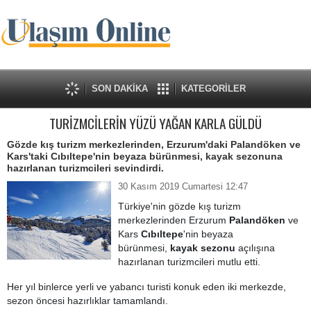
SON DAKİKA
KATEGORİLER
TURİZMCİLERİN YÜZÜ YAĞAN KARLA GÜLDÜ
Gözde kış turizm merkezlerinden, Erzurum'daki Palandöken ve
Kars'taki Cıbıltepe'nin beyaza bürünmesi, kayak sezonuna
hazırlanan turizmcileri sevindirdi.
30 Kasım 2019 Cumartesi 12:47
Türkiye'nin gözde kış turizm
merkezlerinden Erzurum
Palandöken
ve
Kars
Cıbıltepe
'nin beyaza
bürünmesi,
kayak sezonu
açılışına
hazırlanan turizmcileri mutlu etti.
Her yıl binlerce yerli ve yabancı turisti konuk eden iki merkezde,
sezon öncesi hazırlıklar tamamlandı.