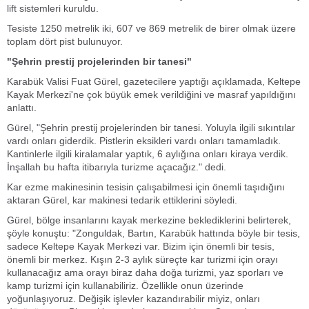
lift sistemleri kuruldu.
Tesiste 1250 metrelik iki, 607 ve 869 metrelik de birer olmak üzere
toplam dört pist bulunuyor.
"Şehrin prestij projelerinden bir tanesi"
Karabük Valisi Fuat Gürel, gazetecilere yaptığı açıklamada, Keltepe
Kayak Merkezi'ne çok büyük emek verildiğini ve masraf yapıldığını
anlattı.
Gürel, "Şehrin prestij projelerinden bir tanesi. Yoluyla ilgili sıkıntılar
vardı onları giderdik. Pistlerin eksikleri vardı onları tamamladık.
Kantinlerle ilgili kiralamalar yaptık, 6 aylığına onları kiraya verdik.
İnşallah bu hafta itibarıyla turizme açacağız." dedi.
Kar ezme makinesinin tesisin çalışabilmesi için önemli taşıdığını
aktaran Gürel, kar makinesi tedarik ettiklerini söyledi.
Gürel, bölge insanlarını kayak merkezine beklediklerini belirterek,
şöyle konuştu:
"Zonguldak, Bartın, Karabük hattında böyle bir tesis,
sadece Keltepe Kayak Merkezi var. Bizim için önemli bir tesis,
önemli bir merkez. Kışın 2-3 aylık süreçte kar turizmi için orayı
kullanacağız ama orayı biraz daha doğa turizmi, yaz sporları ve
kamp turizmi için kullanabiliriz. Özellikle onun üzerinde
yoğunlaşıyoruz. Değişik işlevler kazandırabilir miyiz, onları