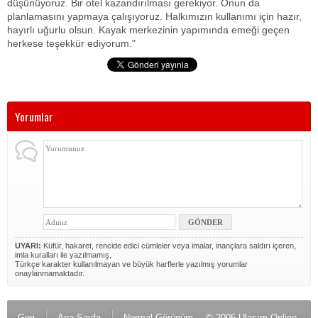
düşünüyoruz. Bir otel kazandırılması gerekiyor. Onun da
planlamasını yapmaya çalışıyoruz. Halkımızın kullanımı için hazır,
hayırlı uğurlu olsun. Kayak merkezinin yapımında emeği geçen
herkese teşekkür ediyorum."
Yorumlar
UYARI:
Küfür, hakaret, rencide edici cümleler veya imalar, inançlara saldırı içeren,
imla kuralları ile yazılmamış,
Türkçe karakter kullanılmayan ve büyük harflerle yazılmış yorumlar
onaylanmamaktadır.
Geri
Ana Sayfa
Normal Görünüm
© 2005 Ulaşım Online