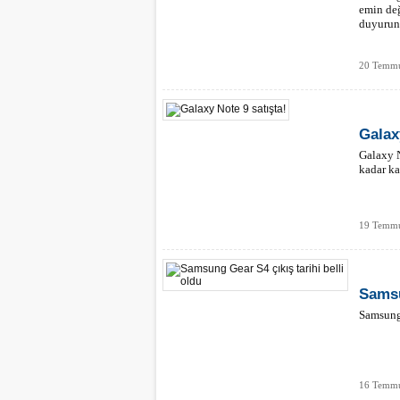
emin değ
duyurun
20 Temmu
Galax
Galaxy N
kadar ka
19 Temmu
Samsu
Samsung'
16 Temmu