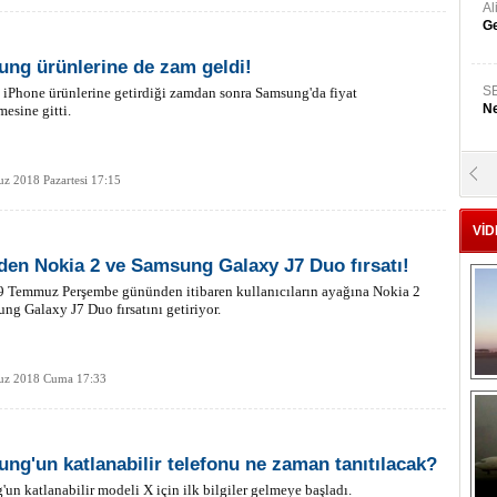
A
Ge
ng ürünlerine de zam geldi!
S
 iPhone ürünlerine getirdiği zamdan sonra Samsung'da fiyat
Ne
esine gitti.
A
z 2018 Pazartesi 17:15
"L
VİD
M
den Nokia 2 ve Samsung Galaxy J7 Duo fırsatı!
Ba
9 Temmuz Perşembe gününden itibaren kullanıcıların ayağına Nokia 2
ng Galaxy J7 Duo fırsatını getiriyor.
z 2018 Cuma 17:33
ng'un katlanabilir telefonu ne zaman tanıtılacak?
un katlanabilir modeli X için ilk bilgiler gelmeye başladı.