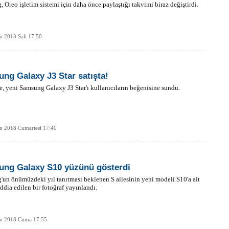
 Oreo işletim sistemi için daha önce paylaştığı takvimi biraz değiştirdi.
n 2018 Salı 17:50
ng Galaxy J3 Star satışta!
, yeni Samsung Galaxy J3 Star'ı kullanıcıların beğenisine sundu.
n 2018 Cumartesi 17:40
ng Galaxy S10 yüzünü gösterdi
un önümüzdeki yıl tanıtması beklenen S ailesinin yeni modeli S10'a ait
ddia edilen bir fotoğraf yayınlandı.
an 2018 Cuma 17:55