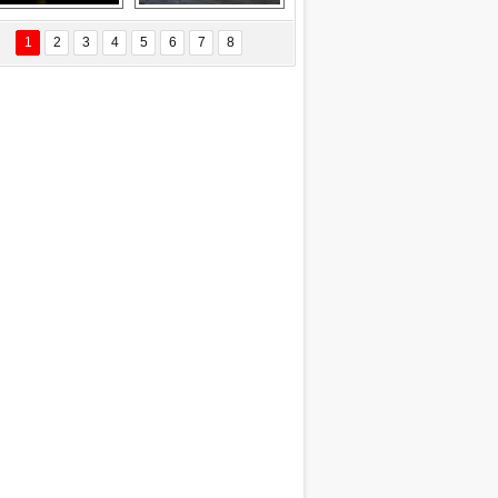
Delta uçağına 
Ford Focus RS 
yıldırım çarptı
(2015)
1
2
3
4
5
6
7
8