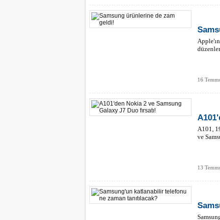
Samsu
Apple'ın
düzenlem
16 Temmu
A101'
A101, 1
ve Samsu
13 Temmu
Samsu
Samsung'