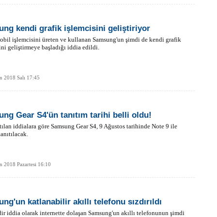
ng kendi grafik işlemcisini geliştiriyor
bil işlemcisini üreten ve kullanan Samsung'un şimdi de kendi grafik
ini geliştirmeye başladığı iddia edildi.
n 2018 Salı 17:45
ng Gear S4'ün tanıtım tarihi belli oldu!
tılan iddialara göre Samsung Gear S4, 9 Ağustos tarihinde Note 9 ile
tanıtılacak.
n 2018 Pazartesi 16:10
g'un katlanabilir akıllı telefonu sızdırıldı
dir iddia olarak internette dolaşan Samsung'un akıllı telefonunun şimdi