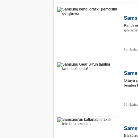
Samsu
Kendi mo
işlemcis
19 Hazira
Samsu
Ortaya a
beraber 
18 Hazira
Samsun
Bir süre