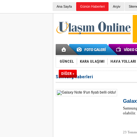
Ana Sayfa
Günün Haberleri
Arşiv
Siten
GÜNCEL
KARA ULAŞIMI
HAVA YOLLARI
DİĞER »
Samsung Haberleri
Galaxy
Samsung'
olabilir.
23 Temmu