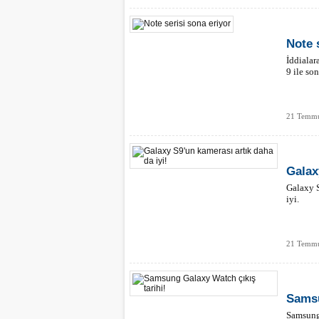
Note 
İddialar
9 ile son
21 Temmu
Galax
Galaxy S
iyi.
21 Temmu
Samsu
Samsung