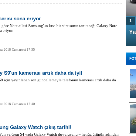
serisi sona eriyor
1
a göre Note ailesi Samsung'un kısa bir süre sonra tanıtacağı Galaxy Note
a eriyor.
4 Kapılı AMG GT Coupe
Ya
Türkiye'de satışa çıktı
z 2018 Cumartesi 17:55
FOT
y S9'un kamerası artık daha da iyi!
9 için yayınlanan son güncellemeyle telefonun kamerası artık daha da
FA
TÜ
Tü
z 2018 Cumartesi 17:40
E
G
ng Galaxy Watch çıkış tarihi!
'un ya Gear S4 yada Galaxy Watch duyurusunu – henüz ürünün adından