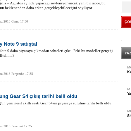
M
iliz – Ağustos ayında yapacağı söyleniyor ancak yeni bir rapor, bu
yö
Ha
un beklenenden daha erken gerçekleşebileceğini söylüyor.
z 2018 Cuma 17:50
ÇO
Bİ
Cu
ka
y Note 9 satışta!
Ah
Ku
ote 9 daha piyasaya çıkmadan sahteleri çıktı. Peki bu modeller gerçeği
YA
liteli mi?
M
Ku
z 2018 Perşembe 17:35
M.
Ya
ng Gear S4 çıkış tarihi belli oldu
un yeni nesil akıllı saati Gear S4'ün piyasaya sürülme tarihi belli oldu.
Mu
Si
z 2018 Pazartesi 17:25