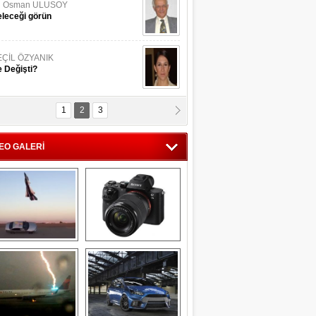
li Osman ULUSOY
leceği görün
EÇİL ÖZYANIK
 Değişti?
1
2
3
DNAN SAKA
iman Kenti Aliağa"
EO GALERİ
ERİÇ KÖYATASI
yraksız Vatan !
Savaş uçağı 
Sony Alpha 7R II ön 
pilotundan 
inceleme
muhteşem gösteri