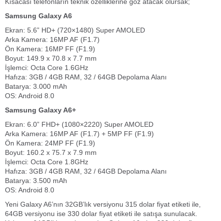
Kısacası telefonların teknik özelliklerine göz atacak olursak;
Samsung Galaxy A6
Ekran: 5.6” HD+ (720×1480) Super AMOLED
Arka Kamera: 16MP AF (F1.7)
Ön Kamera: 16MP FF (F1.9)
Boyut: 149.9 x 70.8 x 7.7 mm
İşlemci: Octa Core 1.6GHz
Hafıza: 3GB / 4GB RAM, 32 / 64GB Depolama Alanı
Batarya: 3.000 mAh
OS: Android 8.0
Samsung Galaxy A6+
Ekran: 6.0” FHD+ (1080×2220) Super AMOLED
Arka Kamera: 16MP AF (F1.7) + 5MP FF (F1.9)
Ön Kamera: 24MP FF (F1.9)
Boyut: 160.2 x 75.7 x 7.9 mm
İşlemci: Octa Core 1.8GHz
Hafıza: 3GB / 4GB RAM, 32 / 64GB Depolama Alanı
Batarya: 3.500 mAh
OS: Android 8.0
Yeni Galaxy A6’nın 32GB’lık versiyonu 315 dolar fiyat etiketi ile,
64GB versiyonu ise 330 dolar fiyat etiketi ile satışa sunulacak.