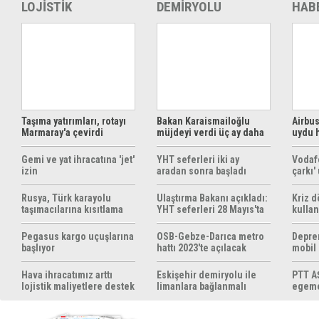
LOJİSTİK
DEMİRYOLU
HAB
Taşıma yatırımları, rotayı
Bakan Karaismailoğlu
Airbus
Marmaray'a çevirdi
müjdeyi verdi üç ay daha
uydu 
ücretsiz
çözüm
Gemi ve yat ihracatına 'jet'
YHT seferleri iki ay
Vodaf
izin
aradan sonra başladı
çarkı'
Rusya, Türk karayolu
Ulaştırma Bakanı açıkladı:
Kriz 
taşımacılarına kısıtlama
YHT seferleri 28 Mayıs'ta
kullan
getirebilir
başlıyor
yöntem
hazırl
Pegasus kargo uçuşlarına
OSB-Gebze-Darıca metro
Depre
başlıyor
hattı 2023'te açılacak
mobil
yapıyo
Hava ihracatımız arttı
Eskişehir demiryolu ile
PTT AŞ
lojistik maliyetlere destek
limanlara bağlanmalı
egemen
gerek
konul