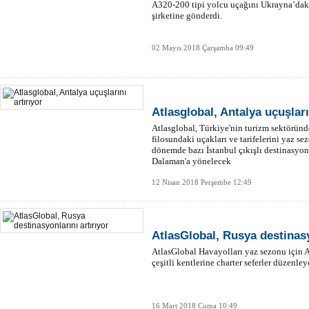
A320-200 tipi yolcu uçağını Ukrayna’daki 
şirketine gönderdi.
02 Mayıs 2018 Çarşamba 09:49
Atlasglobal, Antalya uçuşları
Atlasglobal, Türkiye'nin turizm sektöründ
filosundaki uçakları ve tarifelerini yaz s
dönemde bazı İstanbul çıkışlı destinasyonl
Dalaman'a yönelecek
12 Nisan 2018 Perşembe 12:49
AtlasGlobal, Rusya destinasy
AtlasGlobal Havayolları yaz sezonu için 
çeşitli kentlerine charter seferler düzenle
16 Mart 2018 Cuma 10:49