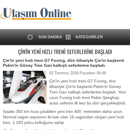
SON DAKİKA
KATEGORİLER
ÇİN'İN YENİ HIZLI TRENİ SEFERLERİNE BAŞLADI
Çin'in yeni hızlı treni G7 Fuxing, dün itibariyle Çin'in başkenti
Pekin'in Güney Tren Garı kalkışlı seferlerine başladı.
02 Temmuz 2018 Pazartesi 09:49
Çin'in yeni hızlı treni G7 Fuxing, dün
itibariyle Çin'in başkenti Pekin'in Güney
Tren Garı kalkışlı seferlerine başladı. Yeni
uzun Fuxing hızlı treni Pekin-Şanghay
arası seferini ilk kez bu dün gerçekleştirdi.
Saatte 350 km hıza çıkabilen yeni tren 400 metreden daha uzun.
Normal vagon sayısının iki katı olan 16 vagondan oluşan yeni hızlı
tren, 1.193 yolcu koltuğuna sahip.