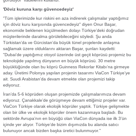
görülüyor" ifadelerini kullandı.
'Döviz kuruna karşı güvencedeyiz'
"Tüm işlerimizde kur riskini en aza indirerek çalışmalar yaptığımız
için döviz kuru karşısında güvencedeyiz" diyen Onur Başar,
ekonomide beklenen küçülmeden dolayı Türkiye’deki doğrudan
müşterilerinde daralma görülebileceğini söyledi. Şu anda
Türkistan’da ve Gürcistan’da büyük tünel projelerde anlaşma
sağlamak üzere olduklarını aktaran Başar, şunları kaydetti:
"Dubai’de yaptığımız otoyol üzerinde üst geçit köprüsü projemiz bu
teknolojide yapılmış dünyanın en büyük köprüsü. 30 metre
büyüklüğünde olan bu köprü Guinness Rekorlar Kitabı’na girmeye
aday. Üretimi Polonya yapılan projenin tasarımı ViaCon Türkiye’ye
ait. Suudi Arabistan’da devam etmekte olan projemizi takip
ediyoruz.
İran’da 5-6 köprüden oluşan projemizde çalışmalarımıza devam
ediyoruz. Çanakkale’de görüşmeye devam ettiğimiz projeler var.
ViaCon Türkiye olarak ekolojik köprüler yaptık. Türkiye gelişmekte
olan bir ülke ve ekolojik köprüler önem kazanmaya başladı. Bu
sektörde Avrupa’nın en büyüğü olan ViaCon dünyada ise ilk 3’ün
içinde yer alıyor. Türkiye’de bizim dışımızda bu alanda satıcı
bulunuyor ancak bizden başka üretici bulunmuyor."