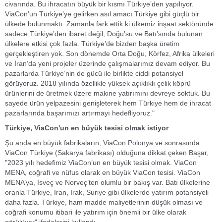
civarında. Bu ihracatın büyük bir kısmı Türkiye’den yapılıyor.
ViaCon’un Türkiye’ye gelirken asıl amacı Türkiye gibi güçlü bir
ülkede bulunmaktı. Zamanla fark ettik ki ülkemiz inşaat sektöründe
sadece Türkiye’den ibaret değil, Doğu’su ve Batı’sında bulunan
ülkelere etkisi çok fazla. Türkiye’de bizden başka üretim
gerçekleştiren yok. Son dönemde Orta Doğu, Körfez, Afrika ülkeleri
ve İran’da yeni projeler üzerinde çalışmalarımız devam ediyor. Bu
pazarlarda Türkiye’nin de gücü ile birlikte ciddi potansiyel
görüyoruz. 2018 yılında özellikle yüksek açıklıklı çelik köprü
ürünlerini de üretmek üzere makine yatırımını devreye soktuk. Bu
sayede ürün yelpazesini genişleterek hem Türkiye hem de ihracat
pazarlarında başarımızı artırmayı hedefliyoruz."
Türkiye, ViaCon'un en büyük tesisi olmak istiyor
Şu anda en büyük fabrikaların, ViaCon Polonya ve sonrasında
ViaCon Türkiye (Sakarya fabrikası) olduğuna dikkat çeken Başar,
"2023 yılı hedefimiz ViaCon’un en büyük tesisi olmak. ViaCon
MENA, coğrafi ve nüfus olarak en büyük ViaCon tesisi. ViaCon
MENA’ya, İsveç ve Norveç’ten olumlu bir bakış var. Batı ülkelerine
oranla Türkiye, İran, Irak, Suriye gibi ülkelerde yatırım potansiyeli
daha fazla. Türkiye, ham madde maliyetlerinin düşük olması ve
coğrafi konumu itibari ile yatırım için önemli bir ülke olarak