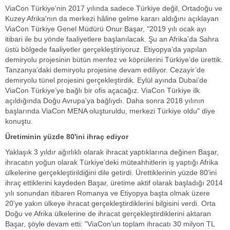
ViaCon Türkiye'nin 2017 yılında sadece Türkiye değil, Ortadoğu ve
Kuzey Afrika'nın da merkezi hâline gelme kararı aldığını açıklayan
ViaCon Türkiye Genel Müdürü Onur Başar, "2019 yılı ocak ayı
itibari ile bu yönde faaliyetlere başlanılacak. Şu an Afrika’da Sahra
üstü bölgede faaliyetler gerçekleştiriyoruz. Etiyopya’da yapılan
demiryolu projesinin bütün menfez ve köprülerini Türkiye’de ürettik.
Tanzanya’daki demiryolu projesine devam ediliyor. Cezayir’de
demiryolu tünel projesini gerçekleştirdik. Eylül ayında Dubai’de
ViaCon Türkiye’ye bağlı bir ofis açacağız. ViaCon Türkiye ilk
açıldığında Doğu Avrupa’ya bağlıydı. Daha sonra 2018 yılının
başlarında ViaCon MENA oluşturuldu, merkezi Türkiye oldu" diye
konuştu.
Üretiminin yüzde 80'ini ihraç ediyor
Yaklaşık 3 yıldır ağırlıklı olarak ihracat yaptıklarına değinen Başar,
ihracatın yoğun olarak Türkiye’deki müteahhitlerin iş yaptığı Afrika
ülkelerine gerçekleştirildiğini dile getirdi. Ürettiklerinin yüzde 80’ini
ihraç ettiklerini kaydeden Başar, üretime aktif olarak başladığı 2014
yılı sonundan itibaren Romanya ve Etiyopya başta olmak üzere
20'ye yakın ülkeye ihracat gerçekleştirdiklerini bilgisini verdi. Orta
Doğu ve Afrika ülkelerine de ihracat gerçekleştirdiklerini aktaran
Başar, şöyle devam etti: "ViaCon’un toplam ihracatı 30 milyon TL