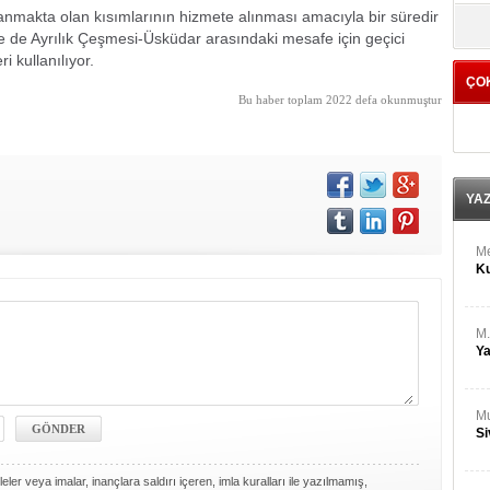
M
makta olan kısımlarının hizmete alınması amacıyla bir süredir
yö
Ha
ple de Ayrılık Çeşmesi-Üsküdar arasındaki mesafe için geçici
i kullanılıyor.
ÇO
Bİ
Bu haber toplam 2022 defa okunmuştur
Cu
ka
Ah
Ku
YA
M
Ku
M.
Ya
Mu
Si
ler veya imalar, inançlara saldırı içeren, imla kuralları ile yazılmamış,