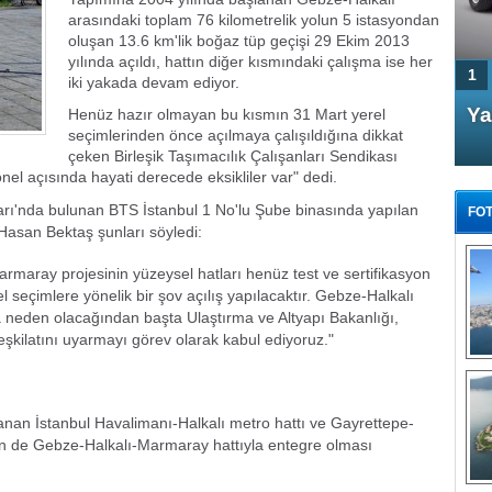
arasındaki toplam 76 kilometrelik yolun 5 istasyondan
oluşan 13.6 km'lik boğaz tüp geçişi 29 Ekim 2013
yılında açıldı, hattın diğer kısmındaki çalışma ise her
1
iki yakada devam ediyor.
4 Kapılı AMG GT Coupe
Ya
Henüz hazır olmayan bu kısmın 31 Mart yerel
seçimlerinden önce açılmaya çalışıldığına dikkat
Türkiye'de satışa çıktı
çeken Birleşik Taşımacılık Çalışanları Sendikası
el açısında hayati derecede eksikliler var" dedi.
rı'nda bulunan BTS İstanbul 1 No'lu Şube binasında yapılan
FOT
san Bektaş şunları söyledi:
Marmaray projesinin yüzeysel hatları henüz test ve sertifikasyon
eçimlere yönelik bir şov açılış yapılacaktır. Gebze-Halkalı
ra neden olacağından başta Ulaştırma ve Altyapı Bakanlığı,
FA
kilatını uyarmayı görev olarak kabul ediyoruz."
TÜ
Tü
E
anan İstanbul Havalimanı-Halkalı metro hattı ve Gayrettepe-
G
nin de Gebze-Halkalı-Marmaray hattıyla entegre olması