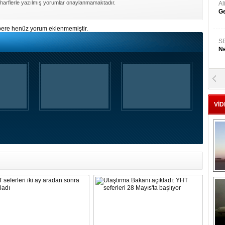
harflerle yazılmış yorumlar onaylanmamaktadır.
A
Ge
ere henüz yorum eklenmemiştir.
S
Ne
A
"L
VİD
M
Ba