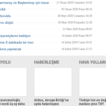
rmaray ve Başkentray için karar
11 Nisan 2020 Cumartesi 14:42
ildi
05 Nisan 2020 Pazar 00:16
rduruldu
28 Mart 2020 Cumartesi 10:28
ısı düştü
26 Mart 2020 Perşembe 22:28
22 Mart 2020 Pazar 00:03
yaretçilerini bekliyor
16 Şubat 2020 Pazar 09:47
ne 8 dakikada bir tren
14 Şubat 2020 Cuma 16:41
luna yapılacak
14 Şubat 2020 Cuma 12:13
RYOLU
HABERLEŞME
HAVA YOLLARI
araismailoğlu
Airbus, Avrupa Birliği’ne
Türkiye’nin en değ
 verdi üç ay daha
uydu haberleşme
markası yine THY