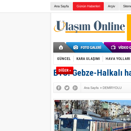
Ana Sayfa
Günün Haberleri
Arşiv
Siten
GÜNCEL
KARA ULAŞIMI
HAVA YOLLARI
BTS: Gebze-Halkalı hat
DİĞER »
Ana Sayfa
»
DEMİRYOLU