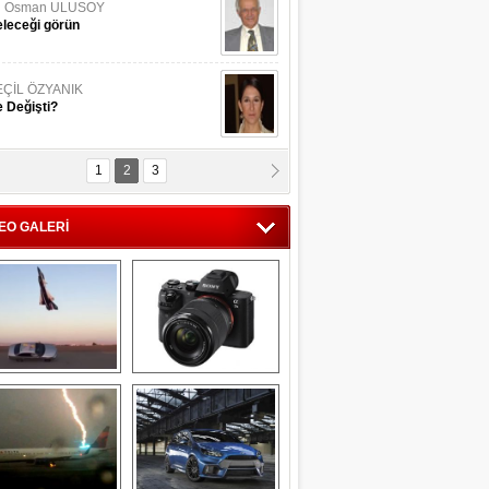
li Osman ULUSOY
leceği görün
EÇİL ÖZYANIK
 Değişti?
1
2
3
DNAN SAKA
iman Kenti Aliağa"
EO GALERİ
ERİÇ KÖYATASI
yraksız Vatan !
Savaş uçağı 
Sony Alpha 7R II ön 
pilotundan 
inceleme
muhteşem gösteri