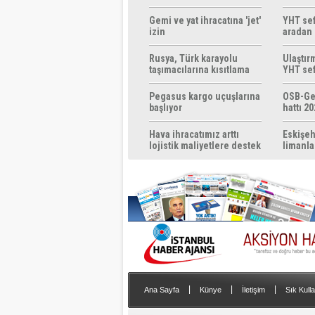
ücretsi
Gemi ve yat ihracatına 'jet'
YHT sef
izin
aradan 
Rusya, Türk karayolu
Ulaştır
taşımacılarına kısıtlama
YHT sef
getirebilir
başlıyo
Pegasus kargo uçuşlarına
OSB-Ge
başlıyor
hattı 20
Hava ihracatımız arttı
Eskişeh
lojistik maliyetlere destek
limanla
gerek
|
|
|
Ana Sayfa
Künye
İletişim
Sık Kulla