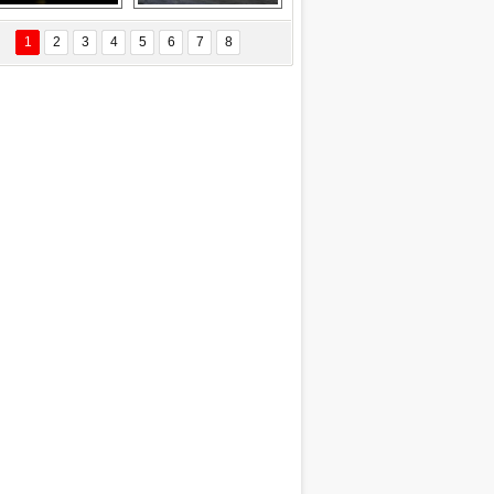
Delta uçağına 
Ford Focus RS 
yıldırım çarptı
(2015)
1
2
3
4
5
6
7
8