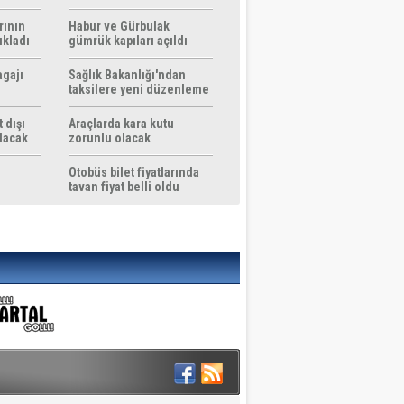
rının
Habur ve Gürbulak
ıkladı
gümrük kapıları açıldı
agajı
Sağlık Bakanlığı'ndan
taksilere yeni düzenleme
 dışı
Araçlarda kara kutu
ılacak
zorunlu olacak
Otobüs bilet fiyatlarında
tavan fiyat belli oldu