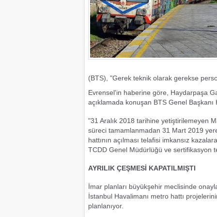
(BTS), "Gerek teknik olarak gerekse person
Evrensel'in haberine göre, Haydarpaşa Ga
açıklamada konuşan BTS Genel Başkanı Ha
"31 Aralık 2018 tarihine yetiştirilemeyen 
süreci tamamlanmadan 31 Mart 2019 yerel s
hattının açılması telafisi imkansız kazala
TCDD Genel Müdürlüğü ve sertifikasyon teş
AYRILIK ÇEŞMESİ KAPATILMIŞTI
İmar planları büyükşehir meclisinde onayl
İstanbul Havalimanı metro hattı projeleri
planlanıyor.