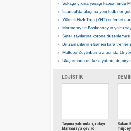
Sokağa çıkma yasağı kapsamında Ma
İstanbul'da ulaşıma yeni tedbirler getir
Yüksek Hızlı Tren (YHT) seferleri du
Marmaray ve Başkentray'ın yolcu say
Sefer sayılarına korona düzenlemesi
Bir zamanların efsanesi kara trenler zi
Maltepe-Zeytinburnu arasında 15 yeri
Ulaştırmada en fazla yatırım demiryo
LOJİSTİK
DEMİ
Taşıma yatırımları, rotayı
Bakan K
Marmaray'a çevirdi
müjdeyi