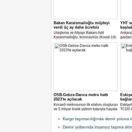
Bakan Karaismailoğlu müjdeyi
YHT se
verdi üç ay daha ücretsiz
başlad
Ulaştırma ve Altyapı Bakanı Adil
Ankara-
Karaismailoğlu, koronavirüs (Kovid-19)
gardan 
salgınıyla mücadele kapsamında alınan
Ulaştır
tedbirlerle yüksek hızlı trenlerde (YHT)
Karaism
olduğu gibi Marmaray ve Başkentray'da
kapasite
da normalleşme planını uygulamaya
ücretle
başlayacaklarını bildirdi
dedi.
OSB-Gebze-Darıca metro hattı
Eskişe
2023'te açılacak
bağla
Kocaeli metrosunun ilk etabını oluşturan
Eskişeh
ve 5 milyar liralık yatırım tutarıyla hayata
TCDD t
geçirilmesi planlanan Gebze-Darıca
Merkezi
Metro Hattı inşaatında tünel açma
kilomet
Kargo taşımacılığında demir yoluna 
çalışmaları devam ediyor.
konusun
Demir yollarında insansız taşıma dö
bekledik