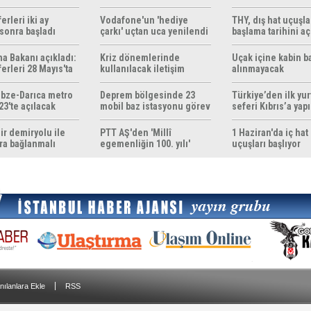
z
çözümleri sunuyor
erleri iki ay
Vodafone'un 'hediye
THY, dış hat uçuşla
sonra başladı
çarkı' uçtan uca yenilendi
başlama tarihini aç
ma Bakanı açıkladı:
Kriz dönemlerinde
Uçak içine kabin b
erleri 28 Mayıs'ta
kullanılacak iletişim
alınmayacak
r
yöntemleri rehberi
hazırlandı
bze-Darıca metro
Deprem bölgesinde 23
Türkiye’den ilk yurt
23'te açılacak
mobil baz istasyonu görev
seferi Kıbrıs’a yap
yapıyor
ir demiryolu ile
PTT AŞ'den 'Millî
1 Haziran'da iç hat
ra bağlanmalı
egemenliğin 100. yılı'
uçuşları başlıyor
konulu anma pulu
|
nılanlara Ekle
RSS