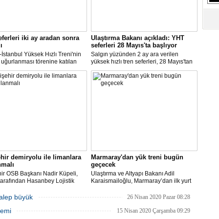
ferleri iki ay aradan sonra
Ulaştırma Bakanı açıkladı: YHT
ı
seferleri 28 Mayıs'ta başlıyor
İstanbul Yüksek Hızlı Treni'nin
Salgın yüzünden 2 ay ara verilen
uğurlanması törenine katılan
yüksek hızlı tren seferleri, 28 Mayıs'tan
ma ve Altyapı Bakanı
itibaren yeniden başlayacak.
ailoğlu, "Trenlerimiz yüzde 50
Açıklamayı, Ulaştırma ve Altyapı Bakanı
yle çalışıyor, diye bilet
Adil Karaismailoğlu yaptı.
rinde artış söz konusu değildir.
hir demiryolu ile limanlara
Marmaray'dan yük treni bugün
nmalı
geçecek
ir OSB Başkanı Nadir Küpeli,
Ulaştırma ve Altyapı Bakanı Adil
arafından Hasanbey Lojistik
Karaismailoğlu, Marmaray’dan ilk yurt
 ile OSB arasındaki 7
içi yük treninin bu gece geçeceğini
relik demiryolu hattının yapımı
belirterek, “Yılda 25 bin konteyner,
talep büyük
26 Nisan 2020 Pazar 08:28
da artık adım atılmasını
Anadolu’nun sanayi merkezlerinden
nemi
lerini belirtti.
yüklenerek Marmaray üzerinden Avrupa
15 Nisan 2020 Çarşamba 09:29
yakasına ulaşacak” dedi.