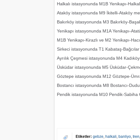
Halkalı istasyonunda M1B Yenikapı-Halkalı 
Ataköy istasyonunda M9 İkitelli-Ataköy metr
Bakırköy istasyonunda M3 Bakırköy-Başakş
Yenikapı istasyonunda M1A Yenikapı-Atat
M1B Yenikapı-Kirazlı ve M2 Yenikapı-Hacı
Sirkeci istasyonunda T1 Kabataş-Bağcılar t
Ayrılık Çeşmesi istasyonunda M4 Kadıköy-T
Üsküdar istasyonunda M5 Üsküdar-Çekmek
Göztepe istasyonunda M12 Göztepe-Ümrani
Bostancı istasyonunda M8 Bostancı-Dudullu
Pendik istasyonunda M10 Pendik-Sabiha G
Etiketler:
gebze
,
halkali
,
banliyo
,
tren