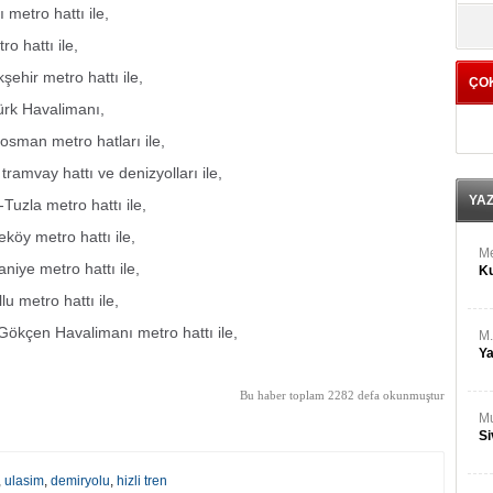
M
metro hattı ile,
yö
Ha
o hattı ile,
ehir metro hattı ile,
ÇO
Bİ
Cu
ürk Havalimanı,
ka
osman metro hatları ile,
Ah
ramvay hattı ve denizyolları ile,
Ku
YA
uzla metro hattı ile,
öy metro hattı ile,
M
ye metro hattı ile,
Ku
 metro hattı ile,
ökçen Havalimanı metro hattı ile,
M.
Ya
Bu haber toplam 2282 defa okunmuştur
Mu
Si
,
ulasim
,
demiryolu
,
hizli tren