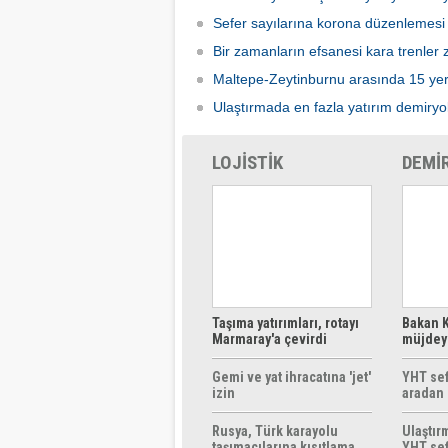
Sefer sayılarına korona düzenlemesi
Bir zamanların efsanesi kara trenler zi
Maltepe-Zeytinburnu arasında 15 yeri
Ulaştırmada en fazla yatırım demiryo
LOJİSTİK
DEMİ
Taşıma yatırımları, rotayı
Bakan K
Marmaray'a çevirdi
müjdeyi
ücretsi
Gemi ve yat ihracatına 'jet'
YHT sef
izin
aradan 
Rusya, Türk karayolu
Ulaştır
taşımacılarına kısıtlama
YHT sef