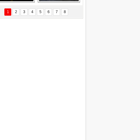
Delta uçağına 
Ford Focus RS 
yıldırım çarptı
(2015)
1
2
3
4
5
6
7
8