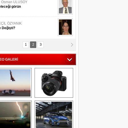
li Osman ULUSOY
leceği görün
EÇİL ÖZYANIK
 Değişti?
1
2
3
DNAN SAKA
iman Kenti Aliağa"
EO GALERİ
ERİÇ KÖYATASI
yraksız Vatan !
Savaş uçağı 
Sony Alpha 7R II ön 
pilotundan 
inceleme
muhteşem gösteri