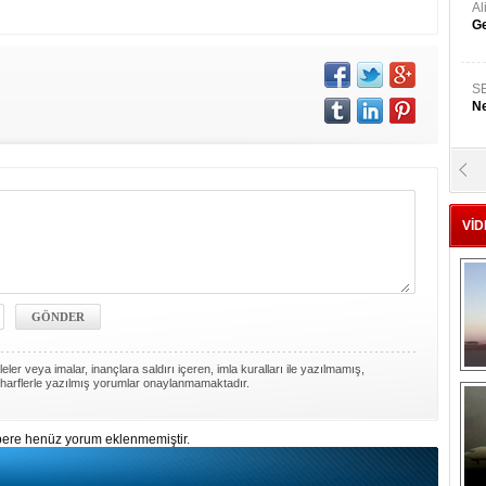
A
Ge
S
Ne
A
"L
VİD
M
Ba
ler veya imalar, inançlara saldırı içeren, imla kuralları ile yazılmamış,
harflerle yazılmış yorumlar onaylanmamaktadır.
ere henüz yorum eklenmemiştir.