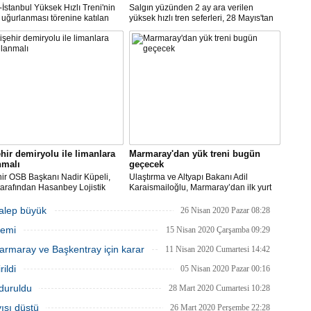
İstanbul Yüksek Hızlı Treni'nin
Salgın yüzünden 2 ay ara verilen
uğurlanması törenine katılan
yüksek hızlı tren seferleri, 28 Mayıs'tan
ma ve Altyapı Bakanı
itibaren yeniden başlayacak.
ailoğlu, "Trenlerimiz yüzde 50
Açıklamayı, Ulaştırma ve Altyapı Bakanı
yle çalışıyor, diye bilet
Adil Karaismailoğlu yaptı.
rinde artış söz konusu değildir.
hir demiryolu ile limanlara
Marmaray'dan yük treni bugün
nmalı
geçecek
ir OSB Başkanı Nadir Küpeli,
Ulaştırma ve Altyapı Bakanı Adil
arafından Hasanbey Lojistik
Karaismailoğlu, Marmaray’dan ilk yurt
 ile OSB arasındaki 7
içi yük treninin bu gece geçeceğini
relik demiryolu hattının yapımı
belirterek, “Yılda 25 bin konteyner,
talep büyük
26 Nisan 2020 Pazar 08:28
da artık adım atılmasını
Anadolu’nun sanayi merkezlerinden
nemi
lerini belirtti.
yüklenerek Marmaray üzerinden Avrupa
15 Nisan 2020 Çarşamba 09:29
yakasına ulaşacak” dedi.
rmaray ve Başkentray için karar
11 Nisan 2020 Cumartesi 14:42
ildi
05 Nisan 2020 Pazar 00:16
rduruldu
28 Mart 2020 Cumartesi 10:28
ısı düştü
26 Mart 2020 Perşembe 22:28