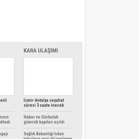
KARA ULAŞIMI
erli
İzmir-Antalya seyahat
süresi 3 saate inecek
rının
Habur ve Gürbulak
ıkladı
gümrük kapıları açıldı
agajı
Sağlık Bakanlığı'ndan
taksilere yeni düzenleme