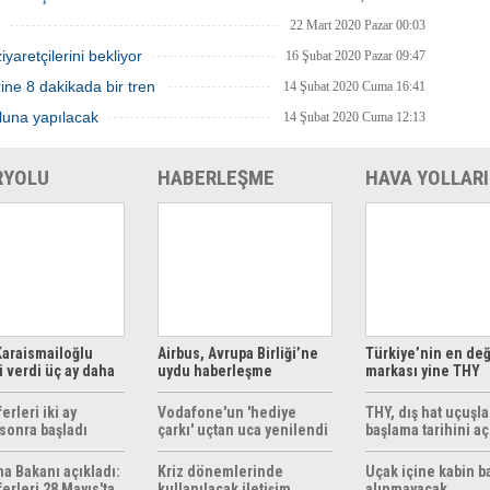
22 Mart 2020 Pazar 00:03
yaretçilerini bekliyor
16 Şubat 2020 Pazar 09:47
ne 8 dakikada bir tren
14 Şubat 2020 Cuma 16:41
luna yapılacak
14 Şubat 2020 Cuma 12:13
RYOLU
HABERLEŞME
HAVA YOLLARI
araismailoğlu
Airbus, Avrupa Birliği’ne
Türkiye’nin en değ
 verdi üç ay daha
uydu haberleşme
markası yine THY
z
çözümleri sunuyor
erleri iki ay
Vodafone'un 'hediye
THY, dış hat uçuşla
sonra başladı
çarkı' uçtan uca yenilendi
başlama tarihini aç
ma Bakanı açıkladı:
Kriz dönemlerinde
Uçak içine kabin b
erleri 28 Mayıs'ta
kullanılacak iletişim
alınmayacak