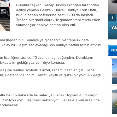
Cumhurbaşkanı Recep Tayyip Erdoğan tarafından
açılışı yapılan Gebze - Halkalı Banliyö Tren Hattı,
bugün sabah seferlerine saat 06.00'da başladı.
1
Trafiğe alternatif olarak ilk günden treni tercih eden
vatandaşlar banliyö hattına akın etti.
4 Kapılı AMG GT Coupe
Ya
Türkiye'de satışa çıktı
daşlardan biri, Suadiye'ye gideceğini ve trene ilk defa
 kolay bir ulaşım sağlayacağı için banliyö hattını tercih ettiğini
FOT
en lise öğrencisi ise, “Güzel olmuş, beğendim. Durakların
kikada bir geldiği yazıyor” diye konuştu.
daş ise şunları söyledi: “Güzel, rahattı insanlar için. Genel
, Bostancı'da indim. Rahat, keyifli ve güzel bir yolculuk geçti
FA
TÜ
Tü
atta her 15 dakikada bir sefer yapılacak. Toplam 43 durağın
E
1.7 milyon yolcu taşıması bekleniyor. Gebze-Halkalı arasında
G
et ödeyecek.