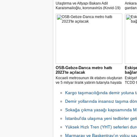
Ulaştırma ve Altyapı Bakanı Adil
Ankara-
Karaismailoğlu, koronavirüs (Kovid-19)
gardan 
salgınıyla mücadele kapsamında alınan
Ulaştır
tedbirlerle yüksek hızlı trenlerde (YHT)
Karaism
olduğu gibi Marmaray ve Başkentray'da
kapasite
da normalleşme planını uygulamaya
ücretle
başlayacaklarını bildirdi
dedi.
OSB-Gebze-Darıca metro hattı
Eskişe
2023'te açılacak
bağla
Kocaeli metrosunun ilk etabını oluşturan
Eskişeh
ve 5 milyar liralık yatırım tutarıyla hayata
TCDD t
geçirilmesi planlanan Gebze-Darıca
Merkezi
Metro Hattı inşaatında tünel açma
kilomet
Kargo taşımacılığında demir yoluna 
çalışmaları devam ediyor.
konusun
Demir yollarında insansız taşıma dö
bekledik
Sokağa çıkma yasağı kapsamında Ma
İstanbul'da ulaşıma yeni tedbirler getir
Yüksek Hızlı Tren (YHT) seferleri du
Marmaray ve Başkentray'ın yolcu say