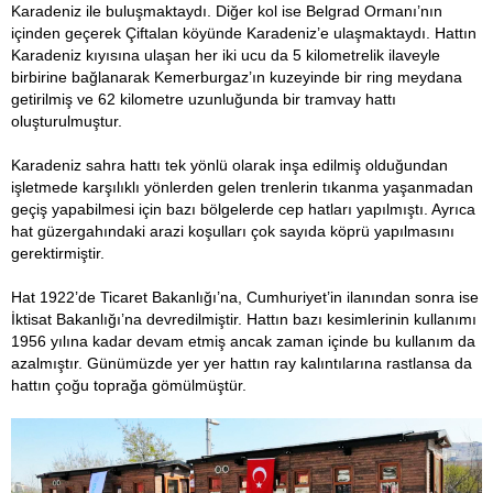
Karadeniz ile buluşmaktaydı. Diğer kol ise Belgrad Ormanı’nın
içinden geçerek Çiftalan köyünde Karadeniz’e ulaşmaktaydı. Hattın
Karadeniz kıyısına ulaşan her iki ucu da 5 kilometrelik ilaveyle
birbirine bağlanarak Kemerburgaz’ın kuzeyinde bir ring meydana
getirilmiş ve 62 kilometre uzunluğunda bir tramvay hattı
oluşturulmuştur.
Karadeniz sahra hattı tek yönlü olarak inşa edilmiş olduğundan
işletmede karşılıklı yönlerden gelen trenlerin tıkanma yaşanmadan
geçiş yapabilmesi için bazı bölgelerde cep hatları yapılmıştı. Ayrıca
hat güzergahındaki arazi koşulları çok sayıda köprü yapılmasını
gerektirmiştir.
Hat 1922’de Ticaret Bakanlığı’na, Cumhuriyet’in ilanından sonra ise
İktisat Bakanlığı’na devredilmiştir. Hattın bazı kesimlerinin kullanımı
1956 yılına kadar devam etmiş ancak zaman içinde bu kullanım da
azalmıştır. Günümüzde yer yer hattın ray kalıntılarına rastlansa da
hattın çoğu toprağa gömülmüştür.