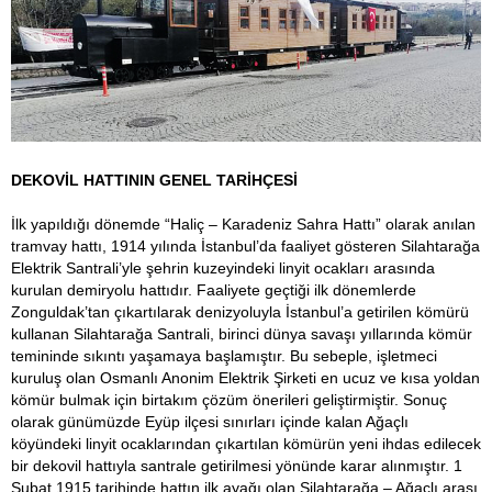
DEKOVİL HATTININ GENEL TARİHÇESİ
İlk yapıldığı dönemde “Haliç – Karadeniz Sahra Hattı” olarak anılan
tramvay hattı, 1914 yılında İstanbul’da faaliyet gösteren Silahtarağa
Elektrik Santrali’yle şehrin kuzeyindeki linyit ocakları arasında
kurulan demiryolu hattıdır. Faaliyete geçtiği ilk dönemlerde
Zonguldak’tan çıkartılarak denizyoluyla İstanbul’a getirilen kömürü
kullanan Silahtarağa Santrali, birinci dünya savaşı yıllarında kömür
temininde sıkıntı yaşamaya başlamıştır. Bu sebeple, işletmeci
kuruluş olan Osmanlı Anonim Elektrik Şirketi en ucuz ve kısa yoldan
kömür bulmak için birtakım çözüm önerileri geliştirmiştir. Sonuç
olarak günümüzde Eyüp ilçesi sınırları içinde kalan Ağaçlı
köyündeki linyit ocaklarından çıkartılan kömürün yeni ihdas edilecek
bir dekovil hattıyla santrale getirilmesi yönünde karar alınmıştır. 1
Şubat 1915 tarihinde hattın ilk ayağı olan Silahtarağa – Ağaçlı arası