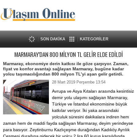
SON DAKİKA
KATEGORİLER
MARMARAY'DAN 800 MİLYON TL GELİR ELDE EDİLDİ
Marmaray, ekonomiye derin katkısı ile göze çarpıyor. Zaman,
fiyat ve konfor avantajı sağlayan Marmaray, bugüne kadar
yolcu taşımacılığından 800 milyon TL’yi aşan gelir getirdi.
28 Mart 2019 Perşembe 13:54
Avrupa ve Asya Kıtaları arasında kesintisiz
demir yolu ulaşımı sağlayan Marmaray,
Türkiye ve İstanbul ekonomisine büyük
katkılar veriyor. İki yaka arasındaki
yolculuk süresini dakikalara indiren hem
zaman hem de maddi fayda sağlayan Marmaray, deyim yerindeyse
para basıyor. Zeytinburnu Kazlıçeşme durağından Kadıköy Ayrılık
Çeşmesi durağına gidecek bir yolcu 2 lira 60 kuruş karşılığında