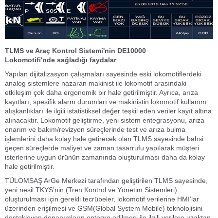
TLMS ve Araç Kontrol Sistemi'nin DE10000
Lokomotifi'nde sağladığı faydalar
Yapılan dijitalizasyon çalışmaları sayesinde eski lokomotiflerdeki
analog sistemlere nazaran makinist ile lokomotif arasındaki
etkileşim çok daha ergonomik bir hale getirilmiştir. Ayrıca, arıza
kayıtları, spesifik alarm durumları ve makinistin lokomotif kullanım
alışkanlıkları ile ilgili istatistiksel değer teşkil eden veriler kayıt altına
alınacaktır. Lokomotif geliştirme, yeni sistem entegrasyonu, arıza
onarım ve bakım/revizyon süreçlerinde test ve arıza bulma
işlemlerini daha kolay hale getirecek olan TLMS sayesinde bahsi
geçen süreçlerde maliyet ve zaman tasarrufu yapılarak müşteri
isterlerine uygun ürünün zamanında oluşturulması daha da kolay
hale getirilmiştir.
TÜLOMSAŞ ArGe Merkezi tarafından geliştirilen TLMS sayesinde,
yeni nesil TKYS’nin (Tren Kontrol ve Yönetim Sistemleri)
oluşturulması için gerekli tecrübeler, lokomotif verilerine HMI’lar
üzerinden erişilmesi ve GSM(Global System Mobile) teknolojisini
destekleyen donanımların entegre edilmesi ile ilgili verilere uzaktan