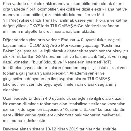
Kısa vadede dizel elektrikli manevra lokomotiflerinde olmak üzere
orta vadede hibrit lokomotifler, elektrikli ve dizel elektrikli ana hat ve
manevra lokomotifleri, dizel hidrolik lokomotifler ve Milli
YHT’de(Yüksek Hızlı Tren) kullanılmak üzere yerlilik oranı ve katma
değeri yüksek TKYS’lerin TÜLOMSAŞ ArGe Merkezi tarafından
minimum maliyetlerle üretilmesi amaçlanmaktadır.
Diğer yandan yine orta vadede Endüstri 4.0 uyumluluk süreçleri
kapsamında TÜLOMSAŞ ArGe Merkezinin yapacağı “Kestirimci
Bakım” çalışmaları ile ilgili olarak eklenecek sensör, sensör okuyucu
elektronik kartlar, GSM donanımları ve kazanılacak “büyük veri”(big
data) yönetimi, “bulut”(cloud) ve “Nesnelerin İnterneti”(IoT)
tecrübeleri sayesinde arızaların önceden tespiti için istatistiksel veri
toplama çalışmaları yapılabilecektir. Akademisyenler ve
girişimcilerin dünyanın en ileri uygulamalarını TÜLOMSAŞ
lokomotifleri üzerinde uygulayabilmeleri için olanak sağlanmış
olacaktır.
Uzun vadede Endüstri 4.0 uyumluluk süreçleri ile ilgili olarak uzun
bir zaman diliminde toplanmış olan istatistiksel veriler ve kazanılan
uzmanlık deneyimleri sayesinde “Kestirimci Bakım” konusunda tüm
gereklilikler yerine getirilerek lokomotif bakım/onarım maliyetleri
minimuma indirilecektir.
Devreye alınan sistem 10-12 Nisan 2019 tarihlerinde İzmir’de