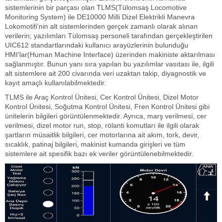
sistemlerinin bir parçası olan TLMS(Tülomsaş Locomotive
Monitoring System) ile DE10000 Milli Dizel Elektrikli Manevra
Lokomotifi’nin alt sistemlerinden gerçek zamanlı olarak alınan
verilerin; yazılımları Tülomsaş personeli tarafından gerçekleştirilen
UIC612 standartlarındaki kullanıcı arayüzlerinin bulunduğu
HMI’lar(Human Machine Interface) üzerinden makiniste aktarılması
sağlanmıştır. Bunun yanı sıra yapılan bu yazılımlar vasıtası ile, ilgili
alt sistemlere ait 200 civarında veri uzaktan takip, diyagnostik ve
kayıt amaçlı kullanılabilmektedir.
TLMS ile Araç Kontrol Ünitesi, Cer Kontrol Ünitesi, Dizel Motor
Kontrol Ünitesi, Soğutma Kontrol Ünitesi, Fren Kontrol Ünitesi gibi
ünitelerin bilgileri görüntülenmektedir. Ayrıca, marş verilmesi, cer
verilmesi, dizel motor run, stop, rölanti komutları ile ilgili olarak
şartların müsaitlik bilgileri, cer motorlarına ait akım, tork, devir,
sıcaklık, patinaj bilgileri, makinist kumanda girişleri ve tüm
sistemlere ait spesifik bazı ek veriler görüntülenebilmektedir.