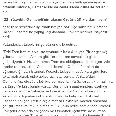
veren tren taşımacılığı da bölgeye hızlı tren hattı gelmesiyle ile
ortadan kalkınca, Osmanelililer de çevre illerde gitmekte zorlanır
oldu.
''21. Yüzyılda Osmaneli'nin ulaşım özgürlüğü kısıtlanmasın''
Yetkililere seslerini duyurmak isteyen bazı ilçe sakinleri, Osmaneli
Haber Gazetesi‘ne yaptığı açıklamada,”Eski trenlerimizi istiyoruz”
dedi.
Vatandaşlar, taleplerini şu sözlerle dile getirdi;
“Eski Tren hattımız ve İstasyonumuz hala duruyor. Bizler geçmiş
yıllarda İstanbul, Ankara gibi illere bu tren sayesinde gidip
gelebiliyorduk. Hızlandırılmış Tren icat olduğundan beri, ilçemizde
trenler durmaz oldu. Osmaneli ilçemize Otobüs firmaları da
uğramadığından İstanbul, Kocaeli, Eskişehir ve Ankara gibi illere
aktarmalı olarak gidip geliyoruz. İstanbul’dan Ankara’dan
Osmaneli’ne otobüs bileti bile vermiyorlar. Ya Sakarya aktarmalı, ya
da Bilecik’e bilet bulabiliyoruz. Günün belli saatlerinden, özellikle
gece saatlerinde Sakarya ve Bilecik’ten de Osmaneli’ne otobüs
seferi olmadığından çok zor durumlarda kalıyoruz. Eski hat
üzerinde çalışan Tren’in hiç olmazsa Eskişehir, Kocaeli arasında
çalıştırılması mümkün olmaz mı? Günün belirli saatlerinde Kocaeli
Eskişehir arasında çalışacak ve Osmaneli ilçemizde de durması
sağlanacak olan Tren, bizleri çok rahatlatacaktır. Bu konuda Sayın