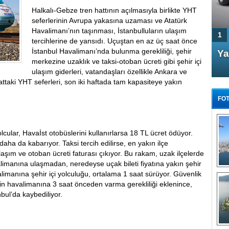
Halkalı-Gebze tren hattının açılmasıyla birlikte YHT
seferlerinin Avrupa yakasına uzaması ve Atatürk
Havalimanı’nın taşınması, İstanbulluların ulaşım
1
tercihlerine de yansıdı. Uçuştan en az üç saat önce
İstanbul Havalimanı’nda bulunma gerekliliği, şehir
4 Kapılı AMG GT Coupe
Ya
merkezine uzaklık ve taksi-otoban ücreti gibi şehir içi
Türkiye'de satışa çıktı
ulaşım giderleri, vatandaşları özellikle Ankara ve
ttaki YHT seferleri, son iki haftada tam kapasiteye yakın
FOT
cular, Havaİst otobüslerini kullanırlarsa 18 TL ücret ödüyor.
daha da kabarıyor. Taksi tercih edilirse, en yakın ilçe
şım ve otoban ücreti faturası çıkıyor. Bu rakam, uzak ilçelerde
FA
limanına ulaşmadan, neredeyse uçak bileti fiyatına yakın şehir
TÜ
Tü
valimanına şehir içi yolculuğu, ortalama 1 saat sürüyor. Güvenlik
için havalimanına 3 saat önceden varma gerekliliği eklenince,
E
bul’da kaybediliyor.
G