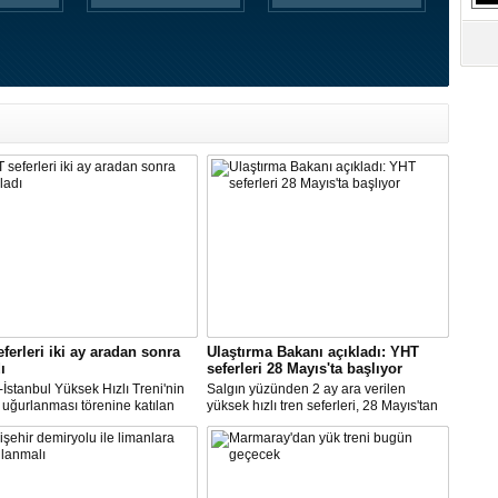
ferleri iki ay aradan sonra
Ulaştırma Bakanı açıkladı: YHT
ı
seferleri 28 Mayıs'ta başlıyor
İstanbul Yüksek Hızlı Treni'nin
Salgın yüzünden 2 ay ara verilen
uğurlanması törenine katılan
yüksek hızlı tren seferleri, 28 Mayıs'tan
ma ve Altyapı Bakanı
itibaren yeniden başlayacak.
ailoğlu, "Trenlerimiz yüzde 50
Açıklamayı, Ulaştırma ve Altyapı Bakanı
yle çalışıyor, diye bilet
Adil Karaismailoğlu yaptı.
rinde artış söz konusu değildir.