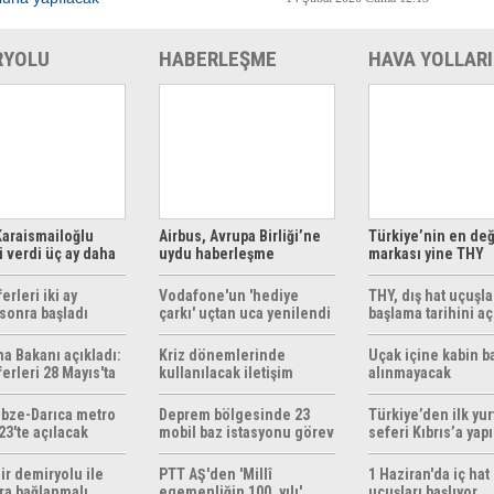
RYOLU
HABERLEŞME
HAVA YOLLARI
araismailoğlu
Airbus, Avrupa Birliği’ne
Türkiye’nin en değ
 verdi üç ay daha
uydu haberleşme
markası yine THY
z
çözümleri sunuyor
erleri iki ay
Vodafone'un 'hediye
THY, dış hat uçuşla
sonra başladı
çarkı' uçtan uca yenilendi
başlama tarihini aç
ma Bakanı açıkladı:
Kriz dönemlerinde
Uçak içine kabin b
erleri 28 Mayıs'ta
kullanılacak iletişim
alınmayacak
r
yöntemleri rehberi
hazırlandı
bze-Darıca metro
Deprem bölgesinde 23
Türkiye’den ilk yurt
23'te açılacak
mobil baz istasyonu görev
seferi Kıbrıs’a yap
yapıyor
ir demiryolu ile
PTT AŞ'den 'Millî
1 Haziran'da iç hat
ra bağlanmalı
egemenliğin 100. yılı'
uçuşları başlıyor