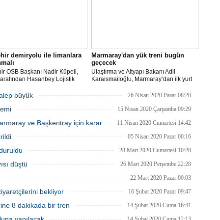
hir demiryolu ile limanlara
Marmaray'dan yük treni bugün
nmalı
geçecek
ir OSB Başkanı Nadir Küpeli,
Ulaştırma ve Altyapı Bakanı Adil
arafından Hasanbey Lojistik
Karaismailoğlu, Marmaray’dan ilk yurt
 ile OSB arasındaki 7
içi yük treninin bu gece geçeceğini
relik demiryolu hattının yapımı
belirterek, “Yılda 25 bin konteyner,
talep büyük
26 Nisan 2020 Pazar 08:28
da artık adım atılmasını
Anadolu’nun sanayi merkezlerinden
nemi
lerini belirtti.
yüklenerek Marmaray üzerinden Avrupa
15 Nisan 2020 Çarşamba 09:29
yakasına ulaşacak” dedi.
rmaray ve Başkentray için karar
11 Nisan 2020 Cumartesi 14:42
ildi
05 Nisan 2020 Pazar 00:16
rduruldu
28 Mart 2020 Cumartesi 10:28
ısı düştü
26 Mart 2020 Perşembe 22:28
22 Mart 2020 Pazar 00:03
yaretçilerini bekliyor
16 Şubat 2020 Pazar 09:47
ne 8 dakikada bir tren
14 Şubat 2020 Cuma 16:41
luna yapılacak
14 Şubat 2020 Cuma 12:13