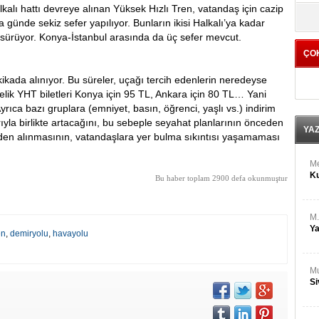
M
alı hattı devreye alınan Yüksek Hızlı Tren, vatandaş için cazip
yö
Ha
 günde sekiz sefer yapılıyor. Bunların ikisi Halkalı’ya kadar
 sürüyor. Konya-İstanbul arasında da üç sefer mevcut.
ÇO
Bİ
Cu
ikada alınıyor. Bu süreler, uçağı tercih edenlerin neredeyse
ka
lik YHT biletleri Konya için 95 TL, Ankara için 80 TL… Yani
Ayrıca bazı gruplara (emniyet, basın, öğrenci, yaşlı vs.) indirim
Ah
rıyla birlikte artacağını, bu sebeple seyahat planlarının önceden
Ku
YA
eden alınmasının, vatandaşlara yer bulma sıkıntısı yaşamaması
M
Ku
Bu haber toplam 2900 defa okunmuştur
M.
Ya
en
,
demiryolu
,
havayolu
Mu
Si