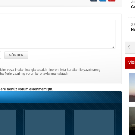
A
Ge
S
Ne
A
"L
VİD
ler veya imalar, inançlara saldırı içeren, imla kuralları ile yazılmamış,
M
harflerle yazılmış yorumlar onaylanmamaktadır.
Ba
ere henüz yorum eklenmemiştir.