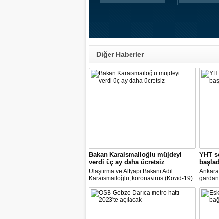
Diğer Haberler
Bakan Karaismailoğlu müjdeyi
YHT se
verdi üç ay daha ücretsiz
başlad
Ulaştırma ve Altyapı Bakanı Adil
Ankara-
Karaismailoğlu, koronavirüs (Kovid-19)
gardan 
salgınıyla mücadele kapsamında alınan
Ulaştır
tedbirlerle yüksek hızlı trenlerde (YHT)
Karaism
olduğu gibi Marmaray ve Başkentray'da
kapasite
da normalleşme planını uygulamaya
ücretle
başlayacaklarını bildirdi
dedi.