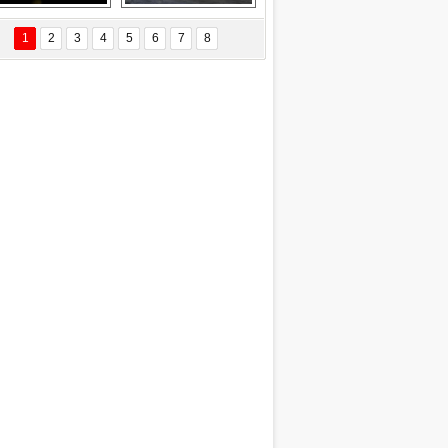
Delta uçağına 
Ford Focus RS 
yıldırım çarptı
(2015)
1
2
3
4
5
6
7
8