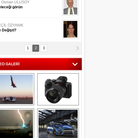
li Osman ULUSOY
leceği görün
EÇİL ÖZYANIK
 Değişti?
1
2
3
DNAN SAKA
iman Kenti Aliağa"
EO GALERİ
ERİÇ KÖYATASI
yraksız Vatan !
Savaş uçağı 
Sony Alpha 7R II ön 
pilotundan 
inceleme
muhteşem gösteri