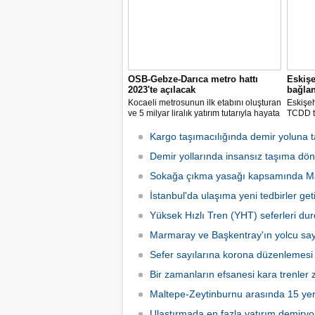
OSB-Gebze-Darıca metro hattı
Eskişe
2023'te açılacak
bağla
Kocaeli metrosunun ilk etabını oluşturan
Eskişeh
ve 5 milyar liralık yatırım tutarıyla hayata
TCDD t
geçirilmesi planlanan Gebze-Darıca
Merkezi
Metro Hattı inşaatında tünel açma
kilomet
Kargo taşımacılığında demir yoluna 
çalışmaları devam ediyor.
konusun
Demir yollarında insansız taşıma dö
bekledik
Sokağa çıkma yasağı kapsamında Ma
İstanbul'da ulaşıma yeni tedbirler getir
Yüksek Hızlı Tren (YHT) seferleri du
Marmaray ve Başkentray'ın yolcu say
Sefer sayılarına korona düzenlemesi
Bir zamanların efsanesi kara trenler zi
Maltepe-Zeytinburnu arasında 15 yeri
Ulaştırmada en fazla yatırım demiryo