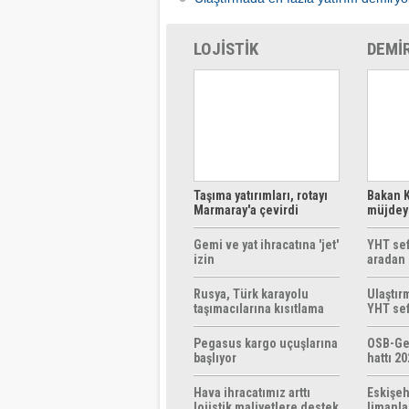
LOJİSTİK
DEMİ
Taşıma yatırımları, rotayı
Bakan K
Marmaray'a çevirdi
müjdeyi
ücretsi
Gemi ve yat ihracatına 'jet'
YHT sef
izin
aradan 
Rusya, Türk karayolu
Ulaştır
taşımacılarına kısıtlama
YHT sef
getirebilir
başlıyo
Pegasus kargo uçuşlarına
OSB-Ge
başlıyor
hattı 20
Hava ihracatımız arttı
Eskişeh
lojistik maliyetlere destek
limanla