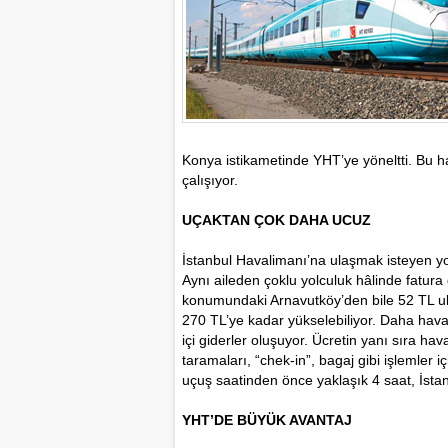
Konya istikametinde YHT’ye yöneltti. Bu ha
çalışıyor.
UÇAKTAN ÇOK DAHA UCUZ
İstanbul Havalimanı’na ulaşmak isteyen yol
Aynı aileden çoklu yolculuk hâlinde fatura 
konumundaki Arnavutköy’den bile 52 TL ula
270 TL’ye kadar yükselebiliyor. Daha hava
içi giderler oluşuyor. Ücretin yanı sıra ha
taramaları, “chek-in”, bagaj gibi işlemler 
uçuş saatinden önce yaklaşık 4 saat, İstan
YHT’DE BÜYÜK AVANTAJ