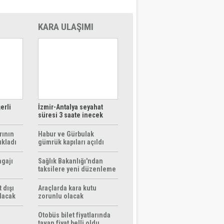
KARA ULAŞIMI
erli
İzmir-Antalya seyahat
süresi 3 saate inecek
rının
Habur ve Gürbulak
ıkladı
gümrük kapıları açıldı
agajı
Sağlık Bakanlığı'ndan
taksilere yeni düzenleme
 dışı
Araçlarda kara kutu
ılacak
zorunlu olacak
Otobüs bilet fiyatlarında
tavan fiyat belli oldu