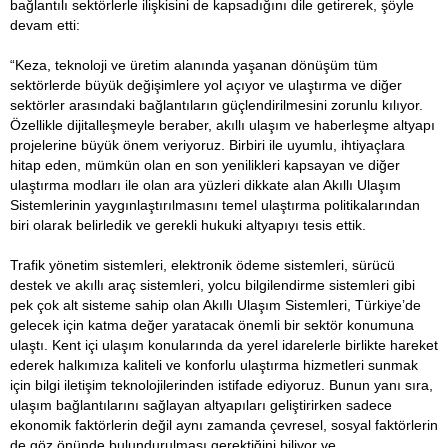
bağlantılı sektörlerle ilişkisini de kapsadığını dile getirerek, şöyle
devam etti:
“Keza, teknoloji ve üretim alanında yaşanan dönüşüm tüm
sektörlerde büyük değişimlere yol açıyor ve ulaştırma ve diğer
sektörler arasındaki bağlantıların güçlendirilmesini zorunlu kılıyor.
Özellikle dijitalleşmeyle beraber, akıllı ulaşım ve haberleşme altyapı
projelerine büyük önem veriyoruz. Birbiri ile uyumlu, ihtiyaçlara
hitap eden, mümkün olan en son yenilikleri kapsayan ve diğer
ulaştırma modları ile olan ara yüzleri dikkate alan Akıllı Ulaşım
Sistemlerinin yaygınlaştırılmasını temel ulaştırma politikalarından
biri olarak belirledik ve gerekli hukuki altyapıyı tesis ettik.
Trafik yönetim sistemleri, elektronik ödeme sistemleri, sürücü
destek ve akıllı araç sistemleri, yolcu bilgilendirme sistemleri gibi
pek çok alt sisteme sahip olan Akıllı Ulaşım Sistemleri, Türkiye’de
gelecek için katma değer yaratacak önemli bir sektör konumuna
ulaştı. Kent içi ulaşım konularında da yerel idarelerle birlikte hareket
ederek halkımıza kaliteli ve konforlu ulaştırma hizmetleri sunmak
için bilgi iletişim teknolojilerinden istifade ediyoruz. Bunun yanı sıra,
ulaşım bağlantılarını sağlayan altyapıları geliştirirken sadece
ekonomik faktörlerin değil aynı zamanda çevresel, sosyal faktörlerin
de göz önünde bulundurulması gerektiğini biliyor ve