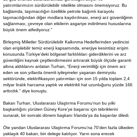
yatırımlarımızın sürdürülebilir nitelikte olmasını önemsiyoruz. Bu
bağlamda, taşımacılığın özellikle petrole bağımlı karayolu
taşımacılığından diğer modlara kaydırılması, enerji arz güvenliğinin
sağlanması, çevreye olan etkilerin asgariye indirilmesi hususlarına
büyük önem atfediyoruz.”
Birleşmiş Milletler Sürdürülebilir Kalkınma Hedeflerinden yedincisi
olan erişilebilir temiz enerji kapsamında, enerjiye kesintisiz erişim
konusunda Türkiye’deki bölgesel farklılıkları giderdiklerini ve arz
güvenliğini kaynak çeşitlendirmesini artırarak büyük ölçüde garanti
altına aldıklarını anlatan Turhan, “Enerji verimliliği için önem arz
eden ve son yıllarda önemli iyileşmeler yaşanan demiryolu
sektöründe, elektrifikasyon yatırımları için son 15 yılda toplam 2,4
milyar liralık harcama yaptık ve elektrikli hat uzunluğunu yüzde 166
arttırdık.” diye konuştu.
Bakan Turhan, Uluslararası Ulaştırma Forumu’nun bu yılki
başkanlığını yürüten Güney Kore’ye başarısı için tebriklerini
sunarak, bir sonraki dönem başkanı İrlanda’ya da başarılar diledi.
Öte yandan Uluslararası Ulaştırma Forumu’na 70’den fazla ülkeden
yaklaşık 40 bakan, bin delege katılıyor. Yarın sona erecek