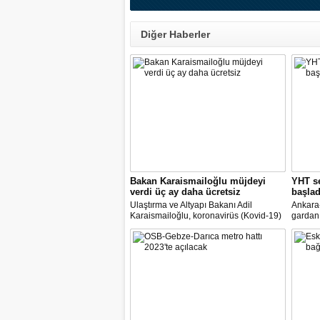
Diğer Haberler
Bakan Karaismailoğlu müjdeyi
YHT se
verdi üç ay daha ücretsiz
başlad
Ulaştırma ve Altyapı Bakanı Adil
Ankara-
Karaismailoğlu, koronavirüs (Kovid-19)
gardan 
salgınıyla mücadele kapsamında alınan
Ulaştır
tedbirlerle yüksek hızlı trenlerde (YHT)
Karaism
olduğu gibi Marmaray ve Başkentray'da
kapasite
da normalleşme planını uygulamaya
ücretle
başlayacaklarını bildirdi
dedi.