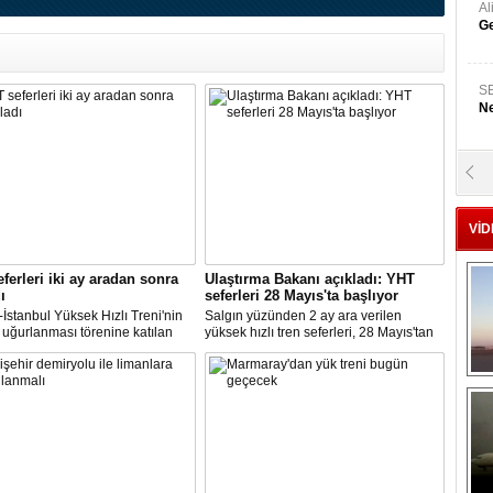
A
Ge
S
Ne
A
"L
VİD
M
Ba
ferleri iki ay aradan sonra
Ulaştırma Bakanı açıkladı: YHT
ı
seferleri 28 Mayıs'ta başlıyor
İstanbul Yüksek Hızlı Treni'nin
Salgın yüzünden 2 ay ara verilen
uğurlanması törenine katılan
yüksek hızlı tren seferleri, 28 Mayıs'tan
ma ve Altyapı Bakanı
itibaren yeniden başlayacak.
ailoğlu, "Trenlerimiz yüzde 50
Açıklamayı, Ulaştırma ve Altyapı Bakanı
yle çalışıyor, diye bilet
Adil Karaismailoğlu yaptı.
rinde artış söz konusu değildir.