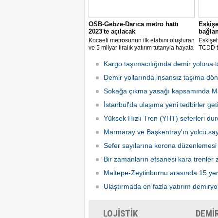
OSB-Gebze-Darıca metro hattı
Eskişe
2023'te açılacak
bağla
Kocaeli metrosunun ilk etabını oluşturan
Eskişeh
ve 5 milyar liralık yatırım tutarıyla hayata
TCDD t
geçirilmesi planlanan Gebze-Darıca
Merkezi
Metro Hattı inşaatında tünel açma
kilomet
Kargo taşımacılığında demir yoluna 
çalışmaları devam ediyor.
konusun
Demir yollarında insansız taşıma dö
bekledik
Sokağa çıkma yasağı kapsamında Ma
İstanbul'da ulaşıma yeni tedbirler getir
Yüksek Hızlı Tren (YHT) seferleri du
Marmaray ve Başkentray'ın yolcu say
Sefer sayılarına korona düzenlemesi
Bir zamanların efsanesi kara trenler zi
Maltepe-Zeytinburnu arasında 15 yeri
Ulaştırmada en fazla yatırım demiryo
LOJİSTİK
DEMİ