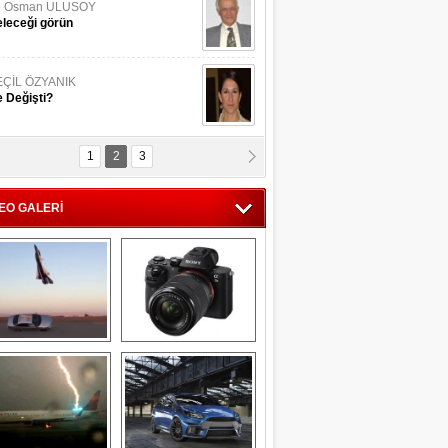
li Osman ULUSOY
leceği görün
EÇİL ÖZYANIK
 Değişti?
1
2
3
DNAN SAKA
iman Kenti Aliağa"
EO GALERİ
ERİÇ KÖYATASI
yraksız Vatan !
Savaş uçağı 
Sony Alpha 7R II ön 
pilotundan 
inceleme
muhteşem gösteri