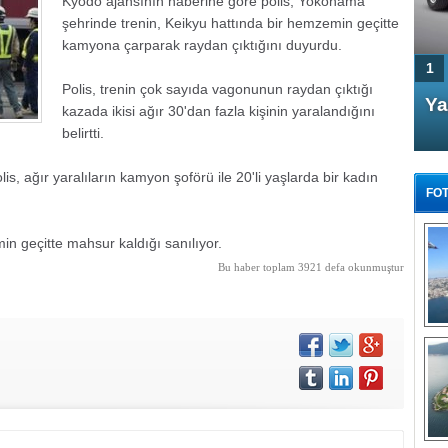
Kyodo ajansının haberine göre polis, Yokohama
şehrinde trenin, Keikyu hattında bir hemzemin geçitte
kamyona çarparak raydan çıktığını duyurdu.
1
Polis, trenin çok sayıda vagonunun raydan çıktığı
4 Kapılı AMG GT Coupe
Ya
kazada ikisi ağır 30'dan fazla kişinin yaralandığını
Türkiye'de satışa çıktı
belirtti.
s, ağır yaralıların kamyon şoförü ile 20'li yaşlarda bir kadın
FOT
 geçitte mahsur kaldığı sanılıyor.
Bu haber toplam 3921 defa okunmuştur
FA
TÜ
Tü
E
G