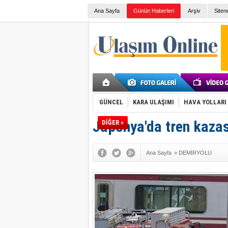
Ana Sayfa
Günün Haberleri
Arşiv
Siten
GÜNCEL
KARA ULAŞIMI
HAVA YOLLARI
Japonya'da tren kazas
DİĞER »
Ana Sayfa
»
DEMİRYOLU