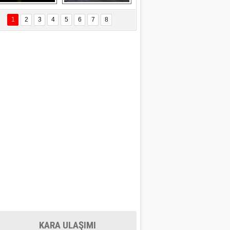
Delta uçağına 
Ford Focus RS 
yıldırım çarptı
(2015)
1
2
3
4
5
6
7
8
KARA ULAŞIMI