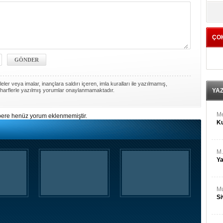
M
yö
Ha
ÇO
Bİ
Cu
ka
Ah
ler veya imalar, inançlara saldırı içeren, imla kuralları ile yazılmamış,
Ku
harflerle yazılmış yorumlar onaylanmamaktadır.
YA
M
ere henüz yorum eklenmemiştir.
Ku
M.
Ya
Mu
Si