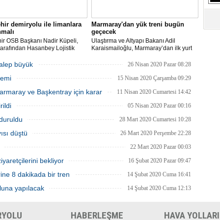
hir demiryolu ile limanlara
Marmaray'dan yük treni bugün
nmalı
geçecek
ir OSB Başkanı Nadir Küpeli,
Ulaştırma ve Altyapı Bakanı Adil
arafından Hasanbey Lojistik
Karaismailoğlu, Marmaray’dan ilk yurt
 ile OSB arasındaki 7
içi yük treninin bu gece geçeceğini
relik demiryolu hattının yapımı
belirterek, “Yılda 25 bin konteyner,
talep büyük
26 Nisan 2020 Pazar 08:28
da artık adım atılmasını
Anadolu’nun sanayi merkezlerinden
nemi
lerini belirtti.
yüklenerek Marmaray üzerinden Avrupa
15 Nisan 2020 Çarşamba 09:29
yakasına ulaşacak” dedi.
rmaray ve Başkentray için karar
11 Nisan 2020 Cumartesi 14:42
ildi
05 Nisan 2020 Pazar 00:16
rduruldu
28 Mart 2020 Cumartesi 10:28
ısı düştü
26 Mart 2020 Perşembe 22:28
22 Mart 2020 Pazar 00:03
yaretçilerini bekliyor
16 Şubat 2020 Pazar 09:47
ne 8 dakikada bir tren
14 Şubat 2020 Cuma 16:41
luna yapılacak
14 Şubat 2020 Cuma 12:13
RYOLU
HABERLEŞME
HAVA YOLLARI