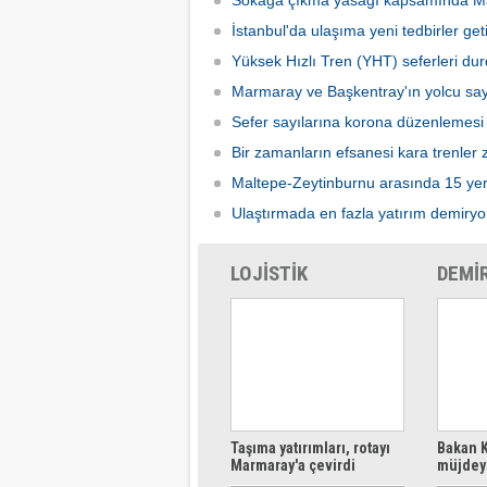
Sokağa çıkma yasağı kapsamında Ma
İstanbul'da ulaşıma yeni tedbirler getir
Yüksek Hızlı Tren (YHT) seferleri du
Marmaray ve Başkentray'ın yolcu say
Sefer sayılarına korona düzenlemesi
Bir zamanların efsanesi kara trenler zi
Maltepe-Zeytinburnu arasında 15 yeri
Ulaştırmada en fazla yatırım demiryo
LOJİSTİK
DEMİ
Taşıma yatırımları, rotayı
Bakan K
Marmaray'a çevirdi
müjdeyi
ücretsi