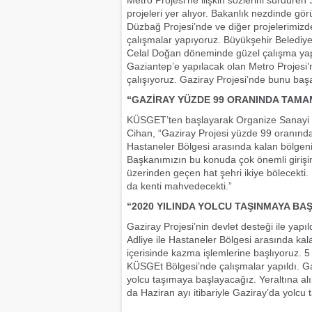
Metro Projesi’ne ilişkin sözlerini sürdü
projeleri yer alıyor. Bakanlık nezdinde g
Düzbağ Projesi’nde ve diğer projelerimizd
çalışmalar yapıyoruz. Büyükşehir Belediye
Celal Doğan döneminde güzel çalışma yap
Gaziantep’e yapılacak olan Metro Projesi’
çalışıyoruz. Gaziray Projesi’nde bunu başa
“GAZİRAY YÜZDE 99 ORANINDA TAMA
KÜSGET’ten başlayarak Organize Sanayi Bö
Cihan, “Gaziray Projesi yüzde 99 oranında
Hastaneler Bölgesi arasında kalan bölgeni
Başkanımızın bu konuda çok önemli girişim
üzerinden geçen hat şehri ikiye bölecekti. 
da kenti mahvedecekti.”
“2020 YILINDA YOLCU TAŞINMAYA B
Gaziray Projesi’nin devlet desteği ile yapıl
Adliye ile Hastaneler Bölgesi arasında kal
içerisinde kazma işlemlerine başlıyoruz. 5 
KÜSGEt Bölgesi’nde çalışmalar yapıldı. Gar 
yolcu taşımaya başlayacağız. Yeraltına alın
da Haziran ayı itibariyle Gaziray’da yolc