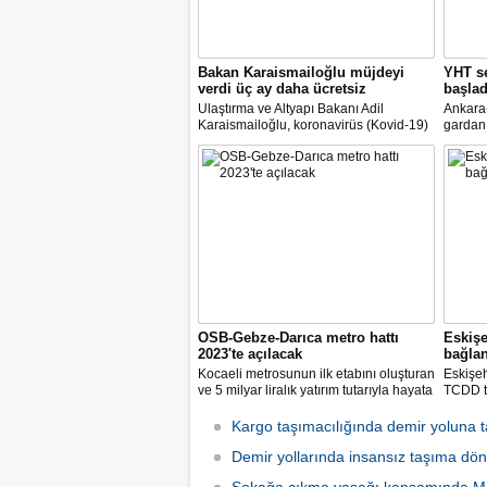
Bakan Karaismailoğlu müjdeyi
YHT se
verdi üç ay daha ücretsiz
başlad
Ulaştırma ve Altyapı Bakanı Adil
Ankara-
Karaismailoğlu, koronavirüs (Kovid-19)
gardan 
salgınıyla mücadele kapsamında alınan
Ulaştır
tedbirlerle yüksek hızlı trenlerde (YHT)
Karaism
olduğu gibi Marmaray ve Başkentray'da
kapasite
da normalleşme planını uygulamaya
ücretle
başlayacaklarını bildirdi
dedi.
OSB-Gebze-Darıca metro hattı
Eskişe
2023'te açılacak
bağla
Kocaeli metrosunun ilk etabını oluşturan
Eskişeh
ve 5 milyar liralık yatırım tutarıyla hayata
TCDD t
geçirilmesi planlanan Gebze-Darıca
Merkezi
Metro Hattı inşaatında tünel açma
kilomet
Kargo taşımacılığında demir yoluna 
çalışmaları devam ediyor.
konusun
Demir yollarında insansız taşıma dö
bekledik