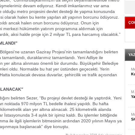
ren Sezer, “Cumhurbaşkanımızın da seçim beyannamesinde metro
M
yö
örüşmelerimiz devam ediyoruz. Kendi imkanlarımız var ama
Ha
e olduğu metro projesini devlet desteği ile yapma konusunda
si olarak halen bu kente yapılan alt yapının borcunu ödüyoruz.
ıldı ancak halen onun borcunu ödüyoruz. Onun için
ÇO
Bİ
ni merkezi hükümetin yatırım programına aldırmak için
Cu
ka
rdık, aksi halde proje için 2 milyar TL para harcamış olacaktık.”
MLANDI”
Ah
lgesi’ne uzanan Gaziray Projesi’nin tamamlandığını belirten
Ku
YA
 tamamlandı, duraklarımız tamamlandı. Yeni Adliye ile
n yer altına alınması önemli bir durumdu. Büyükşehir Belediye
leri oldu. Normalde bu hat yer üstünden geçecekti. Yerin
M
Ku
Hatta konulacak devasa duvarlar, şehircilik ve trafik açısından
AŞLANACAK”
M.
Ya
dığını belirten Sezer, “Bu projeyi devlet desteği ile yaptırdık. Yeni
an noktada 970 milyon TL bedelle ihalesi yapıldı. Bu hafta
kilometrelik alan yer altına alınacak. 25 kilometrelik alanda
Mu
İstasyonunda 3-4 aylık bir işimiz kaldı. Bu işlemler bittiğinde
Si
ma ile ilgili işlemlerin bitmesinin ardından 2020 yılının Mayıs ya
u taşınmaya başlanacak” diye konuştu.