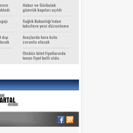
rının
Habur ve Gürbulak
ıkladı
gümrük kapıları açıldı
agajı
Sağlık Bakanlığı'ndan
taksilere yeni düzenleme
 dışı
Araçlarda kara kutu
ılacak
zorunlu olacak
Otobüs bilet fiyatlarında
tavan fiyat belli oldu