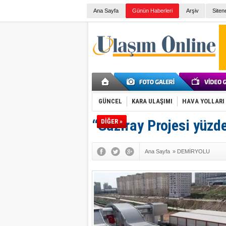
Ana Sayfa
Günün Haberleri
Arşiv
Siten
GÜNCEL
KARA ULAŞIMI
HAVA YOLLARI
“Gaziray Projesi yüz
DİĞER »
Ana Sayfa
»
DEMİRYOLU