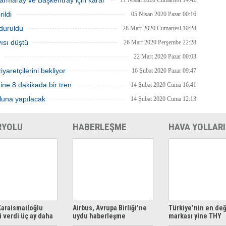
rmaray ve Başkentray için karar
11 Nisan 2020 Cumartesi 14:42
ildi
05 Nisan 2020 Pazar 00:16
rduruldu
28 Mart 2020 Cumartesi 10:28
ısı düştü
26 Mart 2020 Perşembe 22:28
22 Mart 2020 Pazar 00:03
yaretçilerini bekliyor
16 Şubat 2020 Pazar 09:47
ne 8 dakikada bir tren
14 Şubat 2020 Cuma 16:41
luna yapılacak
14 Şubat 2020 Cuma 12:13
RYOLU
HABERLEŞME
HAVA YOLLARI
araismailoğlu
Airbus, Avrupa Birliği’ne
Türkiye’nin en değ
 verdi üç ay daha
uydu haberleşme
markası yine THY
z
çözümleri sunuyor