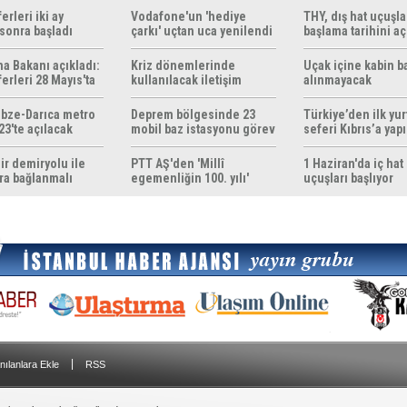
erleri iki ay
Vodafone'un 'hediye
THY, dış hat uçuşla
sonra başladı
çarkı' uçtan uca yenilendi
başlama tarihini aç
ma Bakanı açıkladı:
Kriz dönemlerinde
Uçak içine kabin b
erleri 28 Mayıs'ta
kullanılacak iletişim
alınmayacak
r
yöntemleri rehberi
hazırlandı
bze-Darıca metro
Deprem bölgesinde 23
Türkiye’den ilk yurt
23'te açılacak
mobil baz istasyonu görev
seferi Kıbrıs’a yap
yapıyor
ir demiryolu ile
PTT AŞ'den 'Millî
1 Haziran'da iç hat
ra bağlanmalı
egemenliğin 100. yılı'
uçuşları başlıyor
konulu anma pulu
|
nılanlara Ekle
RSS