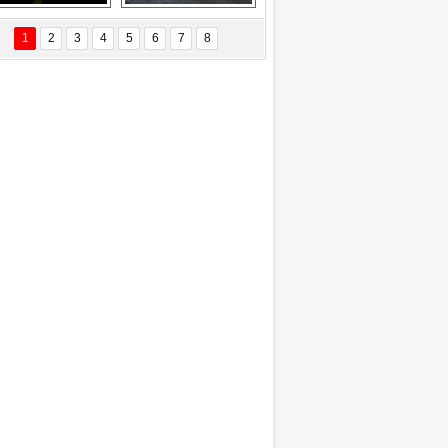
Delta uçağına 
Ford Focus RS 
yıldırım çarptı
(2015)
1
2
3
4
5
6
7
8