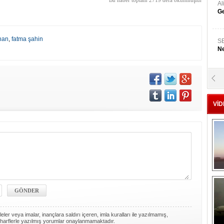
Bu haber toplam 2719 defa okunmuştur
A
Ge
han
,
fatma şahin
S
Ne
A
"L
VİD
M
Ba
ler veya imalar, inançlara saldırı içeren, imla kuralları ile yazılmamış,
harflerle yazılmış yorumlar onaylanmamaktadır.