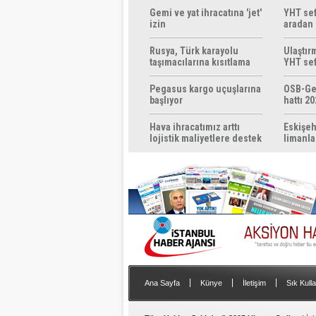
Gemi ve yat ihracatına 'jet'
YHT sef
izin
aradan 
Rusya, Türk karayolu
Ulaştır
taşımacılarına kısıtlama
YHT sef
getirebilir
başlıyo
Pegasus kargo uçuşlarına
OSB-Ge
başlıyor
hattı 20
Hava ihracatımız arttı
Eskişeh
lojistik maliyetlere destek
limanla
gerek
|
|
|
Ana Sayfa
Künye
İletişim
Sık Kulla