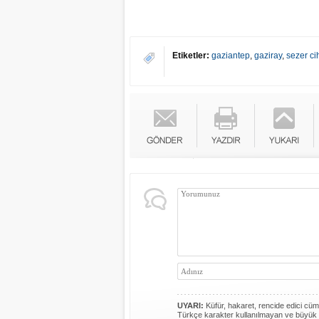
Etiketler:
gaziantep
,
gaziray
,
sezer ci
UYARI:
Küfür, hakaret, rencide edici cümle
Türkçe karakter kullanılmayan ve büyük 