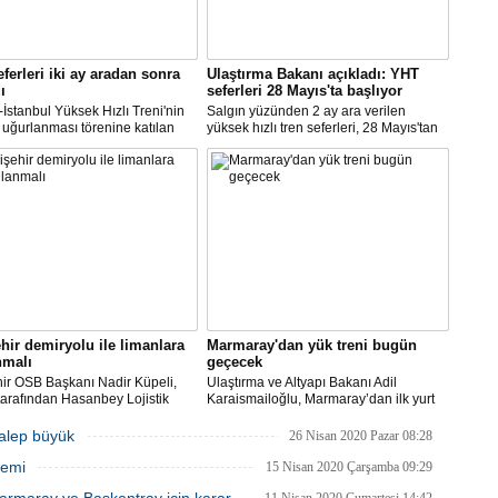
ferleri iki ay aradan sonra
Ulaştırma Bakanı açıkladı: YHT
ı
seferleri 28 Mayıs'ta başlıyor
İstanbul Yüksek Hızlı Treni'nin
Salgın yüzünden 2 ay ara verilen
uğurlanması törenine katılan
yüksek hızlı tren seferleri, 28 Mayıs'tan
ma ve Altyapı Bakanı
itibaren yeniden başlayacak.
ailoğlu, "Trenlerimiz yüzde 50
Açıklamayı, Ulaştırma ve Altyapı Bakanı
yle çalışıyor, diye bilet
Adil Karaismailoğlu yaptı.
rinde artış söz konusu değildir.
hir demiryolu ile limanlara
Marmaray'dan yük treni bugün
nmalı
geçecek
ir OSB Başkanı Nadir Küpeli,
Ulaştırma ve Altyapı Bakanı Adil
arafından Hasanbey Lojistik
Karaismailoğlu, Marmaray’dan ilk yurt
 ile OSB arasındaki 7
içi yük treninin bu gece geçeceğini
relik demiryolu hattının yapımı
belirterek, “Yılda 25 bin konteyner,
talep büyük
26 Nisan 2020 Pazar 08:28
da artık adım atılmasını
Anadolu’nun sanayi merkezlerinden
nemi
lerini belirtti.
yüklenerek Marmaray üzerinden Avrupa
15 Nisan 2020 Çarşamba 09:29
yakasına ulaşacak” dedi.