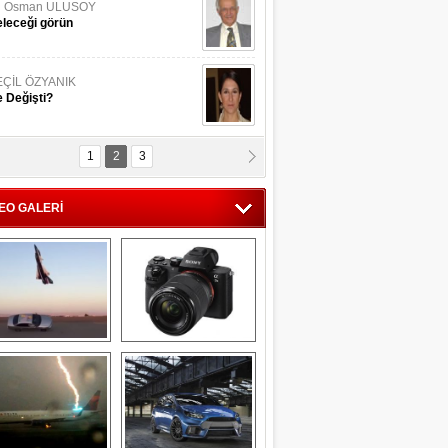
li Osman ULUSOY
leceği görün
EÇİL ÖZYANIK
 Değişti?
1
2
3
DNAN SAKA
iman Kenti Aliağa"
EO GALERİ
ERİÇ KÖYATASI
yraksız Vatan !
Savaş uçağı 
Sony Alpha 7R II ön 
pilotundan 
inceleme
muhteşem gösteri