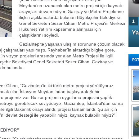
Meydanı’na uzanacak olan metro projesi için kaynak
arayışları devam ediyor. Gaziray ve Metro Projelerine
ilişkin açıklamalarda bulunan Büyükşehir Belediyesi
1
Genel Sekreteri Sezer Cihan, Metro Projesi’ni Merkezi
Hükümet Yatırım kapsamına alınması için
4 Kapılı AMG GT Coupe
Ya
çalıştıklarını söyledi.
Türkiye'de satışa çıktı
Gaziantep’te yaşanan ulaşım sorununa çözüm olacak
j çalışmaları yapılmıştı. Rayhaber’in aktardığı bilgiye göre,
vizyon projeleri arasında yer alan Metro Projesi ile ilgili
FOT
şehir Belediyesi Genel Sekreteri Sezer Cihan, Gaziray ve
arda bulundu.
r Cihan, “Gaziantep’te iki türlü metro projesi yürütüyoruz.
olacak olan İstasyon Meydanı’ndan başlayarak Şehir
FA
o projemiz var. Bu zor projenin uygulama projesini yaptık.
TÜ
metroyu görebilecek seviyedeyiz. Gaziantep, İstanbul’dan sonra
Tü
ile ilgili Bakanlık onayı alındı, projesi tamamlandı. Şu an için
ni devlet desteği ile yapabilir miyiz, kaynak bulabilir miyiz?’
E
G
 EDİYOR”