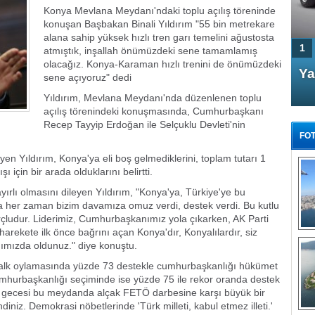
Konya Mevlana Meydanı'ndaki toplu açılış töreninde
konuşan Başbakan Binali Yıldırım "55 bin metrekare
alana sahip yüksek hızlı tren garı temelini ağustosta
1
atmıştık, inşallah önümüzdeki sene tamamlamış
olacağız. Konya-Karaman hızlı trenini de önümüzdeki
4 Kapılı AMG GT Coupe
Ya
sene açıyoruz" dedi
Türkiye'de satışa çıktı
Yıldırım, Mevlana Meydanı'nda düzenlenen toplu
açılış törenindeki konuşmasında, Cumhurbaşkanı
Recep Tayyip Erdoğan ile Selçuklu Devleti'nin
FOT
iyen Yıldırım, Konya'ya eli boş gelmediklerini, toplam tutarı 1
ı için bir arada olduklarını belirtti.
rlı olmasını dileyen Yıldırım, "Konya'ya, Türkiye'ye bu
nya her zaman bizim davamıza omuz verdi, destek verdi. Bu kutlu
FA
çludur. Liderimiz, Cumhurbaşkanımız yola çıkarken, AK Parti
TÜ
 harekete ilk önce bağrını açan Konya'dır, Konyalılardır, siz
Tü
nımızda oldunuz." diye konuştu.
halk oylamasında yüzde 73 destekle cumhurbaşkanlığı hükümet
E
G
cumhurbaşkanlığı seçiminde ise yüzde 75 ile rekor oranda destek
z gecesi bu meydanda alçak FETÖ darbesine karşı büyük bir
niz. Demokrasi nöbetlerinde 'Türk milleti, kabul etmez illeti.'