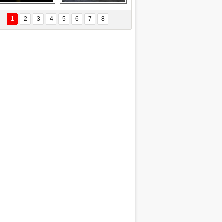
Delta uçağına 
Ford Focus RS 
yıldırım çarptı
(2015)
1
2
3
4
5
6
7
8