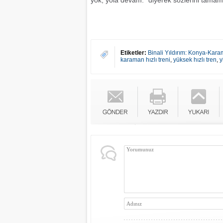
yok, yola devam." diyerek sözlerini tamam
Etiketler:
Binali Yıldırım: Konya-Kara
karaman hızlı treni
,
yüksek hızlı tren
,
y