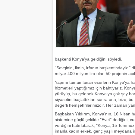
başkenti Konya'ya geldiğini söyledi.
"Sevginin, ilmin, irfanın başkentindeyiz." d
milyar 400 milyon lira olan 50 projenin açılış
Yapımı tamamlanan eserlerin Konya'ya hayı
hizmetleri yaptığımız için bahtiyarız. Ko
yürüyüş, bu gelenek Konya'ya çok şey bor
siyasetini başlattıktan sonra ona, bize, bu
değerli hemşehrilerimizdir. Her zaman ya
Başbakan Yıldırım, Konya'nın, 16 Nisan 
sistemine güçlü şekilde "Evet" dediğini, 
verdiğini hatırlatarak, "Konya, 15 Temmu
imanla kadın erkek, genç yaşlı meydana indi