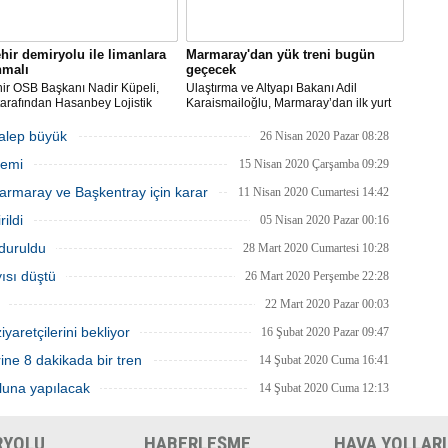
hir demiryolu ile limanlara
Marmaray'dan yük treni bugün
nmalı
geçecek
ir OSB Başkanı Nadir Küpeli,
Ulaştırma ve Altyapı Bakanı Adil
arafından Hasanbey Lojistik
Karaismailoğlu, Marmaray’dan ilk yurt
 ile OSB arasındaki 7
içi yük treninin bu gece geçeceğini
relik demiryolu hattının yapımı
belirterek, “Yılda 25 bin konteyner,
talep büyük
26 Nisan 2020 Pazar 08:28
da artık adım atılmasını
Anadolu’nun sanayi merkezlerinden
nemi
lerini belirtti.
yüklenerek Marmaray üzerinden Avrupa
15 Nisan 2020 Çarşamba 09:29
yakasına ulaşacak” dedi.
rmaray ve Başkentray için karar
11 Nisan 2020 Cumartesi 14:42
ildi
05 Nisan 2020 Pazar 00:16
rduruldu
28 Mart 2020 Cumartesi 10:28
ısı düştü
26 Mart 2020 Perşembe 22:28
22 Mart 2020 Pazar 00:03
yaretçilerini bekliyor
16 Şubat 2020 Pazar 09:47
ne 8 dakikada bir tren
14 Şubat 2020 Cuma 16:41
luna yapılacak
14 Şubat 2020 Cuma 12:13
RYOLU
HABERLEŞME
HAVA YOLLARI