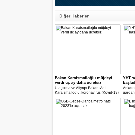
Diğer Haberler
Bakan Karaismailoğlu müjdeyi
YHT se
verdi üç ay daha ücretsiz
başlad
Ulaştırma ve Altyapı Bakanı Adil
Ankara-
Karaismailoğlu, koronavirüs (Kovid-19)
gardan 
salgınıyla mücadele kapsamında alınan
Ulaştır
tedbirlerle yüksek hızlı trenlerde (YHT)
Karaism
olduğu gibi Marmaray ve Başkentray'da
kapasite
da normalleşme planını uygulamaya
ücretle
başlayacaklarını bildirdi
dedi.