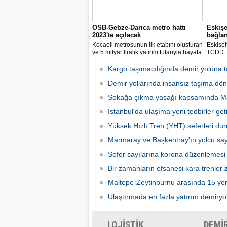
OSB-Gebze-Darıca metro hattı
Eskişe
2023'te açılacak
bağla
Kocaeli metrosunun ilk etabını oluşturan
Eskişeh
ve 5 milyar liralık yatırım tutarıyla hayata
TCDD t
geçirilmesi planlanan Gebze-Darıca
Merkezi
Metro Hattı inşaatında tünel açma
kilomet
Kargo taşımacılığında demir yoluna 
çalışmaları devam ediyor.
konusun
Demir yollarında insansız taşıma dö
bekledik
Sokağa çıkma yasağı kapsamında Ma
İstanbul'da ulaşıma yeni tedbirler getir
Yüksek Hızlı Tren (YHT) seferleri du
Marmaray ve Başkentray'ın yolcu say
Sefer sayılarına korona düzenlemesi
Bir zamanların efsanesi kara trenler zi
Maltepe-Zeytinburnu arasında 15 yeri
Ulaştırmada en fazla yatırım demiryo
LOJİSTİK
DEMİ