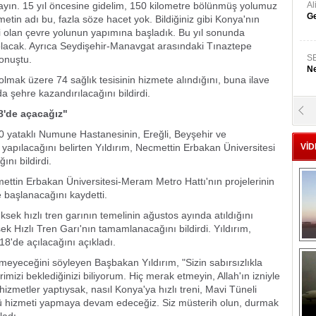
rlayın. 15 yıl öncesine gidelim, 150 kilometre bölünmüş yolumuz
A
Ge
zmetin adı bu, fazla söze hacet yok. Bildiğiniz gibi Konya'nın
mli olan çevre yolunun yapımına başladık. Bu yıl sonunda
lacak. Ayrıca Seydişehir-Manavgat arasındaki Tınaztepe
S
konuştu.
Ne
lmak üzere 74 sağlık tesisinin hizmete alındığını, buna ilave
a şehre kazandırılacağını bildirdi.
A
8'de açacağız"
"L
0 yataklı Numune Hastanesinin, Ereğli, Beyşehir ve
 yapılacağını belirten Yıldırım, Necmettin Erbakan Üniversitesi
VİD
nı bildirdi.
M
Ba
ettin Erbakan Üniversitesi-Meram Metro Hattı'nın projelerinin
başlanacağını kaydetti.
ek hızlı tren garının temelinin ağustos ayında atıldığını
ek Hızlı Tren Garı'nın tamamlanacağını bildirdi. Yıldırım,
8'de açılacağını açıkladı.
meyeceğini söyleyen Başbakan Yıldırım, "Sizin sabırsızlıkla
mizi beklediğinizi biliyorum. Hiç merak etmeyin, Allah'ın izniyle
zmetler yaptıysak, nasıl Konya'ya hızlı treni, Mavi Tüneli
lü hizmeti yapmaya devam edeceğiz. Siz müsterih olun, durmak