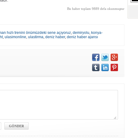
ladı.
Bu haber toplam 9889 defa okunmuştur
man hızlı trenini önümüzdeki sene açıyoruz
,
demiryolu
,
konya-
ht
,
ulasimonline
,
ulastirma
,
deniz haber
,
deniz haber ajansı