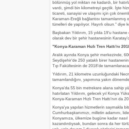
bölünmüş yol miktarı ne kadardı, bir hatı
vardı, şimdi bin kilometreyi geçtik. İşte hi
ticareti, sanayisi ve ulaşımı için çok öne
Karaman-Ereğli bağlantısı tamamlanmış o
tünelleri de yapılıyor. Hayırlı olsun." diye 
Başbakan Yıldırım, 15 yılda 19'u hastane o
olarak dev bir şehir hastanesinin Karatay'd
"Konya-Karaman Hızlı Tren Hattı'nı 201
Aralık ayında Konya şehir merkezinde, 60
Seydişehir'de 250 yataklı birer hastanenin
Tıp Fakültesinin de 2018'de tamamlanacağı
Yıldırım, 21 kilometre uzunluğundaki Necm
tamamlandığını, yapımına yakın dönemde 
Konya'da 55 bin metrekare alana sahip yüks
hatırlatan Yıldırım, gelecek yıl Konya Yüks
Konya-Karaman Hızlı Tren Hattı'nın da 201
Konya'ya yapılan hizmetlerin saymakla bit
Cumhurbaşkanımızı, milletin adamını, lideri
Konyamıza, ülkemize bugüne kadar nasıl hi
kazandırdıysak, bundan sonra da her tür