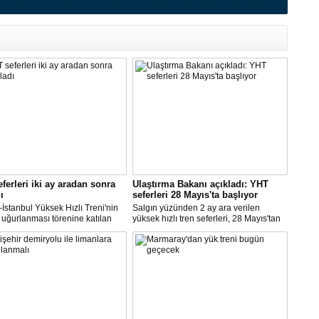
ferleri iki ay aradan sonra
Ulaştırma Bakanı açıkladı: YHT
ı
seferleri 28 Mayıs'ta başlıyor
İstanbul Yüksek Hızlı Treni'nin
Salgın yüzünden 2 ay ara verilen
uğurlanması törenine katılan
yüksek hızlı tren seferleri, 28 Mayıs'tan
ma ve Altyapı Bakanı
itibaren yeniden başlayacak.
ailoğlu, "Trenlerimiz yüzde 50
Açıklamayı, Ulaştırma ve Altyapı Bakanı
yle çalışıyor, diye bilet
Adil Karaismailoğlu yaptı.
rinde artış söz konusu değildir.