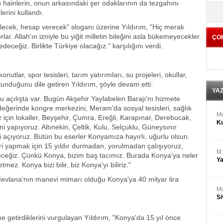
 hainlerin, onun arkasındaki şer odaklarının da tezgahını
M
yö
Ha
erini kullandı.
lecek, hesap verecek" sloganı üzerine Yıldırım, "Hiç merak
lar. Allah'ın izniyle bu yiğit milletin bileğini asla bükemeyecekler.
ÇO
Bİ
deceğiz. Birlikte Türkiye olacağız." karşılığını verdi.
Cu
ka
nutlar, spor tesisleri, tarım yatırımları, su projeleri, okullar,
Ah
lunduğunu dile getiren Yıldırım, şöyle devam etti:
Ku
YA
bu açılışta var. Bugün Akşehir Yaylabelen Barajı'nı hizmete
değerinde kongre merkezini, Meram'da sosyal tesisleri, sağlık
M
için lokaller, Beyşehir, Çumra, Ereğli, Karapınar, Derebucak,
Ku
 yapıyoruz. Altınekin, Çeltik, Kulu, Selçuklu, Güneysınır
 açıyoruz. Bütün bu eserler Konyamıza hayırlı, uğurlu olsun.
ri yapmak için 15 yıldır durmadan, yorulmadan çalışıyoruz,
M.
ceğiz. Çünkü Konya, bizim baş tacımız. Burada Konya'ya neler
Ya
ez. Konya bizi bilir, biz Konya'yı biliriz."
 Mevlana'nın manevi mimarı olduğu Konya'ya 40 milyar lira
Mu
Si
"
e getirdiklerini vurgulayan Yıldırım, "Konya'da 15 yıl önce