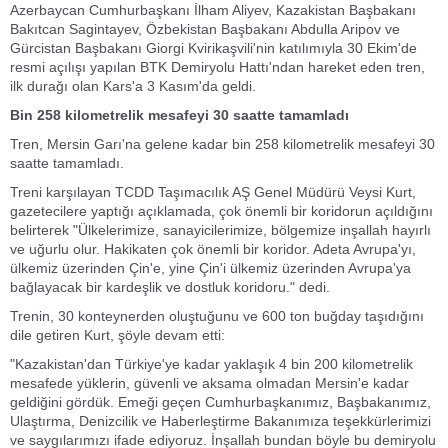
Azerbaycan Cumhurbaşkanı İlham Aliyev, Kazakistan Başbakanı
Bakıtcan Sagintayev, Özbekistan Başbakanı Abdulla Aripov ve
Gürcistan Başbakanı Giorgi Kvirikaşvili'nin katılımıyla 30 Ekim'de
resmi açılışı yapılan BTK Demiryolu Hattı'ndan hareket eden tren,
ilk durağı olan Kars'a 3 Kasım'da geldi.
Bin 258 kilometrelik mesafeyi 30 saatte tamamladı
Tren, Mersin Garı'na gelene kadar bin 258 kilometrelik mesafeyi 30
saatte tamamladı
.
Treni karşılayan TCDD Taşımacılık AŞ Genel Müdürü Veysi Kurt,
gazetecilere yaptığı açıklamada, çok önemli bir koridorun açıldığını
belirterek "Ülkelerimize, sanayicilerimize, bölgemize inşallah hayırlı
ve uğurlu olur. Hakikaten çok önemli bir koridor. Adeta Avrupa'yı,
ülkemiz üzerinden Çin'e, yine Çin'i ülkemiz üzerinden Avrupa'ya
bağlayacak bir kardeşlik ve dostluk koridoru." dedi.
Trenin, 30 konteynerden oluştuğunu ve 600 ton buğday taşıdığını
dile getiren Kurt, şöyle devam etti:
"Kazakistan'dan Türkiye'ye kadar yaklaşık 4 bin 200 kilometrelik
mesafede yüklerin, güvenli ve aksama olmadan Mersin'e kadar
geldiğini gördük. Emeği geçen Cumhurbaşkanımız, Başbakanımız,
Ulaştırma, Denizcilik ve Haberleştirme Bakanımıza teşekkürlerimizi
ve saygılarımızı ifade ediyoruz. İnşallah bundan böyle bu demiryolu