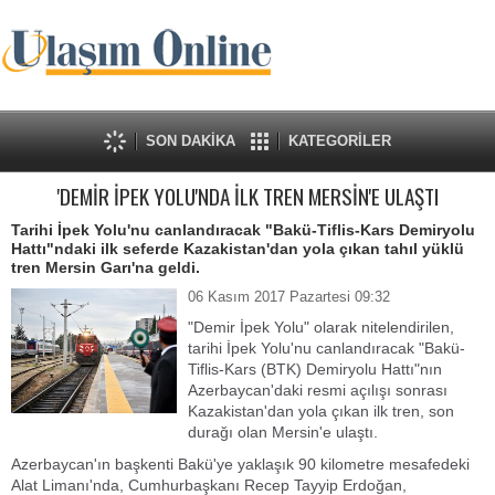
SON DAKİKA
KATEGORİLER
'DEMİR İPEK YOLU'NDA İLK TREN MERSİN'E ULAŞTI
Tarihi İpek Yolu'nu canlandıracak "Bakü-Tiflis-Kars Demiryolu
Hattı"ndaki ilk seferde Kazakistan'dan yola çıkan tahıl yüklü
tren Mersin Garı'na geldi.
06 Kasım 2017 Pazartesi 09:32
"Demir İpek Yolu" olarak nitelendirilen,
tarihi İpek Yolu'nu canlandıracak "Bakü-
Tiflis-Kars (BTK) Demiryolu Hattı"nın
Azerbaycan'daki resmi açılışı sonrası
Kazakistan'dan yola çıkan ilk tren, son
durağı olan Mersin'e ulaştı.
Azerbaycan'ın başkenti Bakü'ye yaklaşık 90 kilometre mesafedeki
Alat Limanı'nda, Cumhurbaşkanı Recep Tayyip Erdoğan,