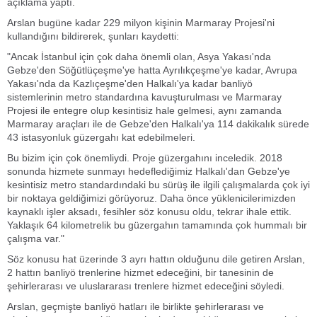
açıklama yaptı.
Arslan bugüne kadar 229 milyon kişinin Marmaray Projesi'ni
kullandığını bildirerek, şunları kaydetti:
"Ancak İstanbul için çok daha önemli olan, Asya Yakası'nda
Gebze'den Söğütlüçeşme'ye hatta Ayrılıkçeşme'ye kadar, Avrupa
Yakası'nda da Kazlıçeşme'den Halkalı'ya kadar banliyö
sistemlerinin metro standardına kavuşturulması ve Marmaray
Projesi ile entegre olup kesintisiz hale gelmesi, aynı zamanda
Marmaray araçları ile de Gebze'den Halkalı'ya 114 dakikalık sürede
43 istasyonluk güzergahı kat edebilmeleri.
Bu bizim için çok önemliydi. Proje güzergahını inceledik. 2018
sonunda hizmete sunmayı hedeflediğimiz Halkalı'dan Gebze'ye
kesintisiz metro standardındaki bu sürüş ile ilgili çalışmalarda çok iyi
bir noktaya geldiğimizi görüyoruz. Daha önce yüklenicilerimizden
kaynaklı işler aksadı, fesihler söz konusu oldu, tekrar ihale ettik.
Yaklaşık 64 kilometrelik bu güzergahın tamamında çok hummalı bir
çalışma var."
Söz konusu hat üzerinde 3 ayrı hattın olduğunu dile getiren Arslan,
2 hattın banliyö trenlerine hizmet edeceğini, bir tanesinin de
şehirlerarası ve uluslararası trenlere hizmet edeceğini söyledi.
Arslan, geçmişte banliyö hatları ile birlikte şehirlerarası ve