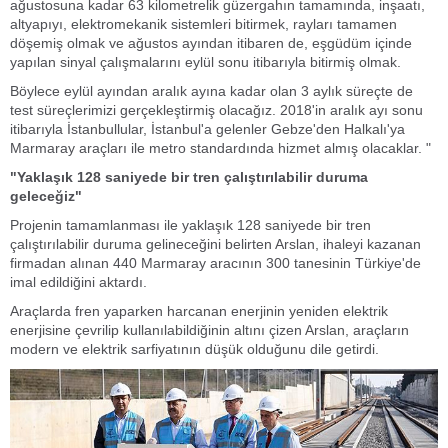
ağustosuna kadar 63 kilometrelik güzergahın tamamında, inşaatı,
altyapıyı, elektromekanik sistemleri bitirmek, rayları tamamen
döşemiş olmak ve ağustos ayından itibaren de, eşgüdüm içinde
yapılan sinyal çalışmalarını eylül sonu itibarıyla bitirmiş olmak.
Böylece eylül ayından aralık ayına kadar olan 3 aylık süreçte de
test süreçlerimizi gerçekleştirmiş olacağız. 2018'in aralık ayı sonu
itibarıyla İstanbullular, İstanbul'a gelenler Gebze'den Halkalı'ya
Marmaray araçları ile metro standardında hizmet almış olacaklar. "
"Yaklaşık 128 saniyede bir tren çalıştırılabilir duruma
geleceğiz"
Projenin tamamlanması ile yaklaşık 128 saniyede bir tren
çalıştırılabilir duruma gelineceğini belirten Arslan, ihaleyi kazanan
firmadan alınan 440 Marmaray aracının 300 tanesinin Türkiye'de
imal edildiğini aktardı.
Araçlarda fren yaparken harcanan enerjinin yeniden elektrik
enerjisine çevrilip kullanılabildiğinin altını çizen Arslan, araçların
modern ve elektrik sarfiyatının düşük olduğunu dile getirdi.