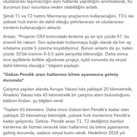
uluslararası taşımacılığın aynı hatlarda yapıldığını anımsatarak, bu
durumun bazı sorunlara neden olabildiğini anlattı.
Şimdi T1 ve T2 hattını Marmaray araçlarının kullanacağını, T3'ü ise
yüksek hızlı trenin de dahil olduğu şehirlerarası ve uluslararası
trenlerin kullanacağını aktardı.
Arslan, "Projenin CR3 kısmındaki ilerleme şu an için yüzde 67, bu
önemli bir rakam. Son aylardaki hızlanmaya bağlı olarak da her ay
ortalama yüzde 5 üzerine koyabiliyoruz. Bunun anlamı da şu, kalan
yüzde 33'lük kısmını 6-6,5 aylık periyotta bitireceğiz. Daha sonra
ince işçiliklerle birlikte ağustosta projeyi, eylül sonunda da sinyal
dahil bitirmiş olacağız." bilgisini paylaştı.
"Gebze-Pendik arası hatlarımız bitme aşamasına gelmiş
durumda"
Çalışma yapılan alanda Avrupa Yakası'nda yaklaşık 20 kilometrelik,
Anadolu Yakası'nda 43 kilometrelik bir çalışma alanı bulunduğunu
bildiren Arslan, şu bilgileri verdi:
"Toplam 63 kilometre. Daha önce Gebze'den Pendik'e kadar olan
yaklaşık 20 kilometreyi bitirmiştik, yüksek hızlı trenlerimiz Pendik'e
kadar geliyordu. Gebze- Pendik arası T1, T2 dediğimiz banliyö
trenlerine de hizmet verecek olan hatlarımız da bitme aşamasına
gelmiş durumda, sadece sinyal kısmı eksik. Hedefimiz 2018 yılı