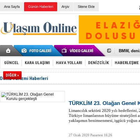
Ana Sayfa
Günün Haberleri
Arşiv
Sitene Ekle
Galataport
BMW, deniz
Kiralık min
VW'de üst
GÜNCEL
KARA ULAŞIMI
HAVA YOLLARI
DENİZCİLİK
HABERLEŞME
Ünye Liman
Türkiye’ni
DİĞER »
İzmir-Anta
Deniz Turizmi Haberleri
Osmanlı'nı
Otomotivde 
Toyota Tür
Otomobil i
TÜRKLİM 23. Olağan Genel K
HAVAŞ 21 h
Limancılık sektörü 2020 yılı hedeflerini, 
İran'a ait 
Türkiye limanlarının büyüme stratejileri a
'Jet uçak' 
yaklaşımın benimsenmesi, işgücü yoğun a
Rus savaş 
27 Ocak 2020 Pazartesi 16:26