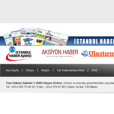
|
|
|
|
Ana Sayfa
Künye
İletişim
Sık Kullanılanlara Ekle
RSS
Tüm Hakları Saklıdır © 2005 Ulaşım Online
| İzinsiz ve kaynak gösterilmeden yayınl
Tel : 0212 293 75 48-32 | Faks : 0212 970 87 88 |
Haber Scripti
:
CM Bilişim