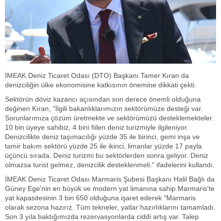
İMEAK Deniz Ticaret Odası (DTO) Başkanı Tamer Kıran da
denizciliğin ülke ekonomisine katkısının önemine dikkati çekti.
Sektörün döviz kazancı açısından son derece önemli olduğuna
değinen Kıran, "İlgili bakanlıklarımızın sektörümüze desteği var.
Sorunlarımıza çözüm üretmekte ve sektörümüzü desteklemekteler.
10 bin üyeye sahibiz, 4 bini fiilen deniz turizmiyle ilgileniyor.
Denizcilikte deniz taşımacılığı yüzde 35 ile birinci, gemi inşa ve
tamir bakım sektörü yüzde 25 ile ikinci, limanlar yüzde 17 payla
üçüncü sırada. Deniz turizmi bu sektörlerden sonra geliyor. Deniz
olmazsa turist gelmez, denizcilik desteklenmeli." ifadelerini kullandı.
İMEAK Deniz Ticaret Odası Marmaris Şubesi Başkanı Halil Bağlı da
Güney Ege'nin en büyük ve modern yat limanına sahip Marmaris'te
yat kapasitesinin 3 bin 650 olduğuna işaret ederek "Marmaris
olarak sezona hazırız. Tüm tekneler, yatlar hazırlıklarını tamamladı.
Son 3 yıla baktığımızda rezervasyonlarda ciddi artış var. Talep