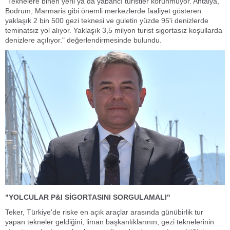
"Teknelere binen yerli ya da yabancı turistler korunmuyor. Antalya,
Bodrum, Marmaris gibi önemli merkezlerde faaliyet gösteren
yaklaşık 2 bin 500 gezi teknesi ve guletin yüzde 95'i denizlerde
teminatsız yol alıyor. Yaklaşık 3,5 milyon turist sigortasız koşullarda
denizlere açılıyor." değerlendirmesinde bulundu.
"YOLCULAR P&I SİGORTASINI SORGULAMALI"
Teker, Türkiye'de riske en açık araçlar arasında günübirlik tur
yapan tekneler geldiğini, liman başkanlıklarının, gezi teknelerinin