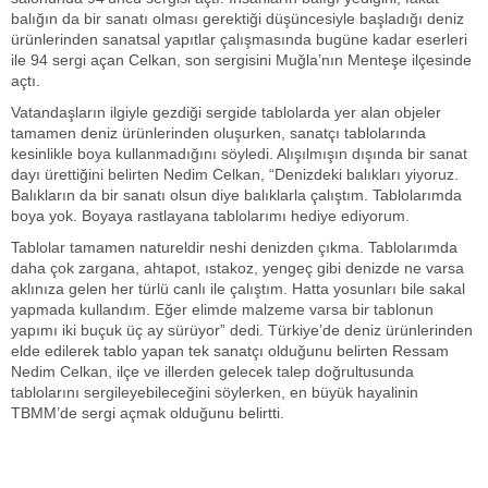
balığın da bir sanatı olması gerektiği düşüncesiyle başladığı deniz
ürünlerinden sanatsal yapıtlar çalışmasında bugüne kadar eserleri
ile 94 sergi açan Celkan, son sergisini Muğla’nın Menteşe ilçesinde
açtı.
Vatandaşların ilgiyle gezdiği sergide tablolarda yer alan objeler
tamamen deniz ürünlerinden oluşurken, sanatçı tablolarında
kesinlikle boya kullanmadığını söyledi. Alışılmışın dışında bir sanat
dayı ürettiğini belirten Nedim Celkan, “Denizdeki balıkları yiyoruz.
Balıkların da bir sanatı olsun diye balıklarla çalıştım. Tablolarımda
boya yok. Boyaya rastlayana tablolarımı hediye ediyorum.
Tablolar tamamen natureldir neshi denizden çıkma. Tablolarımda
daha çok zargana, ahtapot, ıstakoz, yengeç gibi denizde ne varsa
aklınıza gelen her türlü canlı ile çalıştım. Hatta yosunları bile sakal
yapmada kullandım. Eğer elimde malzeme varsa bir tablonun
yapımı iki buçuk üç ay sürüyor” dedi. Türkiye’de deniz ürünlerinden
elde edilerek tablo yapan tek sanatçı olduğunu belirten Ressam
Nedim Celkan, ilçe ve illerden gelecek talep doğrultusunda
tablolarını sergileyebileceğini söylerken, en büyük hayalinin
TBMM’de sergi açmak olduğunu belirtti.