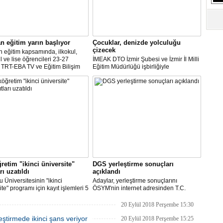
n eğitim yarın başlıyor
Çocuklar, denizde yolculuğu
çizecek
 eğitim kapsamında, ilkokul,
l ve lise öğrencileri 23-27
İMEAK DTO İzmir Şubesi ve İzmir İl Milli
, TRT-EBA TV ve Eğitim Bilişim
Eğitim Müdürlüğü işbirliğiyle
A) üzerinden eğitim
düzenlenecek olan ‘Resim ve
.Yaklaşık 18 milyon öğrenci
Kompozisyon Yarışması’nda başvurular
 sürecine ekran başında devam
devam ediyor. İMEAK DTO İzmir
.
Şubesi’ne teslim edilecek eserlerin son
teslim tarihi, 5 Nisan olarak belirlendi.
retim "ikinci üniversite"
DGS yerleştirme sonuçları
rı uzatıldı
açıklandı
 Üniversitesinin "ikinci
Adaylar, yerleştirme sonuçlarını
ite" programı için kayıt işlemleri 5
ÖSYM'nin internet adresinden T.C.
e sona erecek.
kimlik numaraları ve şifreleri ile
öğrenebilecek.
20 Eylül 2018 Perşembe 15:30
eştirmede ikinci şans veriyor
20 Eylül 2018 Perşembe 15:25