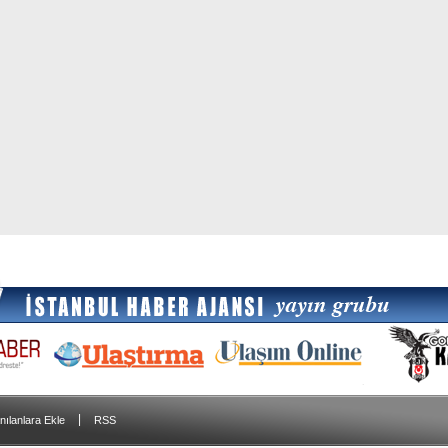
|
nılanlara Ekle
RSS