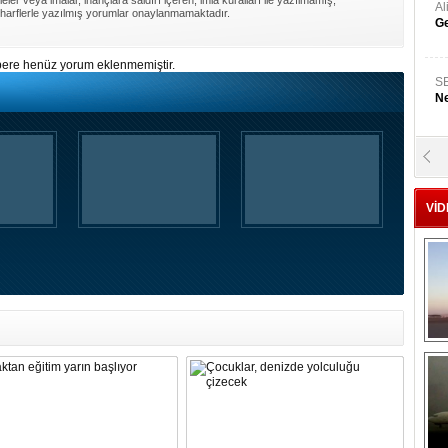
ler veya imalar, inançlara saldırı içeren, imla kuralları ile yazılmamış,
A
harflerle yazılmış yorumlar onaylanmamaktadır.
Ge
ere henüz yorum eklenmemiştir.
S
Ne
A
"L
VİD
M
Ba