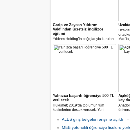
Garip ve Zeycan Yıldırım
Uzakta
Vakfı'ndan ücretsiz ingilizce
Uzaktan
eğitimi
ortaoku
Yıldırım Holding’in bağışlarıyla kurulan
Mart'ta
Garip ve Zeycan Yıldırım Vakfı, uzaktan
Ağı (EB
öğretime geçilen dönemde “English
görecek
W/Tech” (Teknolojiyle İngilizce)
eğitim
programını da 7 Nisan Dünya Sağlık
edecek
Günü vesilesiyle, online olarak
öğrencilere ücretsiz sunuyor.
Yalnızca başarılı öğrenciye 500 TL
Açıköğ
verilecek
kayıtla
Hükümet; 2019’da toplumun tüm
Anadolu
kesimlerine destek verecek. Yeni
ünivers
destekler de gelecek. İkiz çocuğu olana
Ekim'd
ayda 300, ağır kronik hastalığı olana
ALES giriş belgeleri erişime açıldı
200, başarılı öğrencilere 500 TL destek
verilecek.
MEB yetenekli öğrenciye liselere yerl