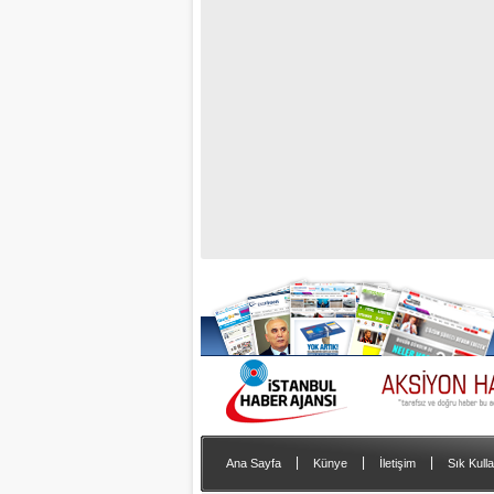
|
|
|
Ana Sayfa
Künye
İletişim
Sık Kulla