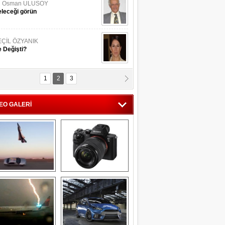
li Osman ULUSOY
leceği görün
EÇİL ÖZYANIK
 Değişti?
1
2
3
DNAN SAKA
iman Kenti Aliağa"
EO GALERİ
ERİÇ KÖYATASI
yraksız Vatan !
Savaş uçağı 
Sony Alpha 7R II ön 
pilotundan 
inceleme
muhteşem gösteri