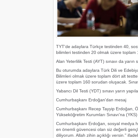
TYT'de adaylara Türkçe testinden 40, sosy
bilimleri testinden 20 olmak üzere toplam
Alan Yeterlilik Testi (AYT) sınavı da yarın
Bu oturumda adaylara Türk Dili ve Edebiyat
Bilimleri olmak üzere toplam dört alt testt
üzere toplam 160 sorudan oluşacak. Sınav
Yabancı Dil Testi (YDT) sınavı yarın yapı
Cumhurbaşkanı Erdoğan'dan mesaj
Cumhurbaşkanı Recep Tayyip Erdoğan, Ö
Yükseköğretim Kurumları Sınavı'na (YKS) g
Cumhurbaşkanı Erdoğan, sosyal medya hes
en önemli güvencesi olan siz değerli genç
diliyorum. Allah zihin açıklığı versin." ifade