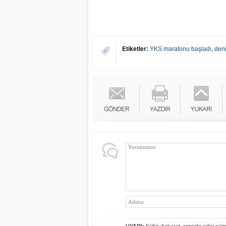
Etiketler:
YKS maratonu başladı
,
den