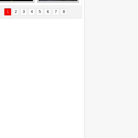
Delta uçağına 
Ford Focus RS 
yıldırım çarptı
(2015)
1
2
3
4
5
6
7
8