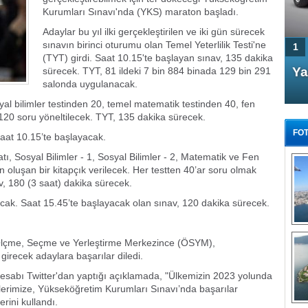
Kurumları Sınavı'nda (YKS) maraton başladı.
Adaylar bu yıl ilki gerçekleştirilen ve iki gün sürecek
sınavın birinci oturumu olan Temel Yeterlilik Testi'ne
1
(TYT) girdi. Saat 10.15'te başlayan sınav, 135 dakika
4 Kapılı AMG GT Coupe
Ya
sürecek. TYT, 81 ildeki 7 bin 884 binada 129 bin 291
salonda uygulanacak.
Türkiye'de satışa çıktı
al bilimler testinden 20, temel matematik testinden 40, fen
 120 soru yöneltilecek. TYT, 135 dakika sürecek.
FOT
 saat 10.15’te başlayacak.
ı, Sosyal Bilimler - 1, Sosyal Bilimler - 2, Matematik ve Fen
en oluşan bir kitapçık verilecek. Her testten 40’ar soru olmak
, 180 (3 saat) dakika sürecek.
lacak. Saat 15.45’te başlayacak olan sınav, 120 dakika sürecek.
FA
TÜ
Tü
lçme, Seçme ve Yerleştirme Merkezince (ÖSYM),
irecek adaylara başarılar diledi.
E
G
abı Twitter'dan yaptığı açıklamada, "Ülkemizin 2023 yolunda
lerimize, Yükseköğretim Kurumları Sınavı’nda başarılar
lerini kullandı.