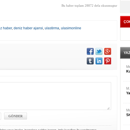
M
yö
Bu haber toplam 28872 defa okunmuştur
Ha
ÇO
Bİ
Cu
iz haber
,
deniz haber ajansi
,
ulastirma
,
ulasimonline
ka
Ah
Ku
YA
M
Ku
M.
Ya
Mu
Si