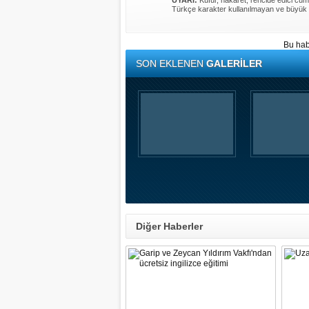
UYARI:
Küfür, hakaret, rencide edici cümle
Türkçe karakter kullanılmayan ve büyük 
Bu hab
SON EKLENEN
GALERİLER
Diğer Haberler