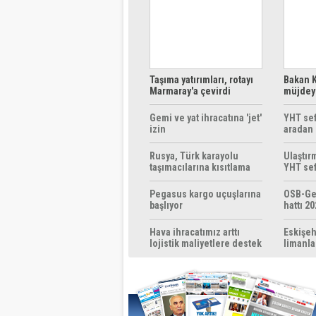
Taşıma yatırımları, rotayı
Bakan K
Marmaray'a çevirdi
müjdeyi
ücretsi
Gemi ve yat ihracatına 'jet'
YHT sef
izin
aradan 
Rusya, Türk karayolu
Ulaştır
taşımacılarına kısıtlama
YHT sef
getirebilir
başlıyo
Pegasus kargo uçuşlarına
OSB-Ge
başlıyor
hattı 20
Hava ihracatımız arttı
Eskişeh
lojistik maliyetlere destek
limanla
gerek