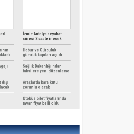
erli
İzmir-Antalya seyahat
süresi 3 saate inecek
rının
Habur ve Gürbulak
ıkladı
gümrük kapıları açıldı
agajı
Sağlık Bakanlığı'ndan
taksilere yeni düzenleme
 dışı
Araçlarda kara kutu
ılacak
zorunlu olacak
Otobüs bilet fiyatlarında
tavan fiyat belli oldu