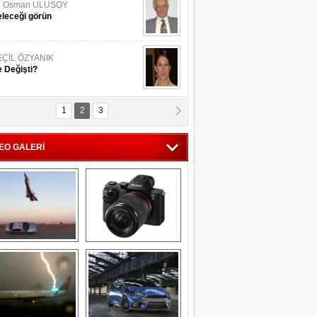
li Osman ULUSOY
leceği görün
EÇİL ÖZYANIK
 Değişti?
1
2
3
DNAN SAKA
iman Kenti Aliağa"
EO GALERİ
ERİÇ KÖYATASI
yraksız Vatan !
Savaş uçağı 
Sony Alpha 7R II ön 
pilotundan 
inceleme
muhteşem gösteri