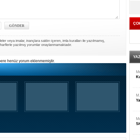
M
yö
Ha
ÇO
Bİ
Cu
ka
ler veya imalar, inançlara saldırı içeren, imla kuralları ile yazılmamış,
harflerle yazılmış yorumlar onaylanmamaktadır.
Ah
Ku
YA
ere henüz yorum eklenmemiştir.
M
Ku
M.
Ya
Mu
Si