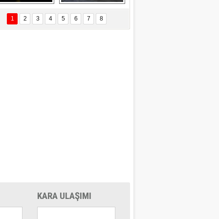
Delta uçağına 
Ford Focus RS 
yıldırım çarptı
(2015)
1
2
3
4
5
6
7
8
KARA ULAŞIMI