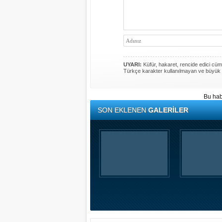
UYARI:
Küfür, hakaret, rencide edici cümle
Türkçe karakter kullanılmayan ve büyük 
Bu hab
SON EKLENEN
GALERİLER