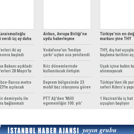
araismailoğlu
Airbus, Avrupa Birliği’ne
Türkiye’nin en değ
 verdi üç ay daha
uydu haberleşme
markası yine THY
z
çözümleri sunuyor
erleri iki ay
Vodafone'un 'hediye
THY, dış hat uçuşla
sonra başladı
çarkı' uçtan uca yenilendi
başlama tarihini aç
ma Bakanı açıkladı:
Kriz dönemlerinde
Uçak içine kabin b
erleri 28 Mayıs'ta
kullanılacak iletişim
alınmayacak
r
yöntemleri rehberi
hazırlandı
bze-Darıca metro
Deprem bölgesinde 23
Türkiye’den ilk yurt
23'te açılacak
mobil baz istasyonu görev
seferi Kıbrıs’a yap
yapıyor
ir demiryolu ile
PTT AŞ'den 'Millî
1 Haziran'da iç hat
ra bağlanmalı
egemenliğin 100. yılı'
uçuşları başlıyor
konulu anma pulu