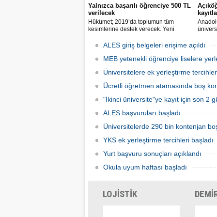
Yalnızca başarılı öğrenciye 500 TL
Açıköğ
verilecek
kayıtla
Hükümet; 2019’da toplumun tüm
Anadolu
kesimlerine destek verecek. Yeni
ünivers
destekler de gelecek. İkiz çocuğu olana
Ekim'd
ayda 300, ağır kronik hastalığı olana
ALES giriş belgeleri erişime açıldı
200, başarılı öğrencilere 500 TL destek
verilecek.
MEB yetenekli öğrenciye liselere yerl
Üniversitelere ek yerleştirme tercihler
Ücretli öğretmen atamasında boş kont
"İkinci üniversite"ye kayıt için son 2 
ALES başvuruları başladı
Üniversitelerde 290 bin kontenjan boş
YKS ek yerleştirme tercihleri başladı
Yurt başvuru sonuçları açıklandı
Okula uyum haftası başladı
LOJİSTİK
DEMİ