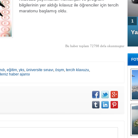
bilgilerinin yer aldığı kılavuz ile öğrenciler için tercih
maratonu başlamış oldu.
1
4 Kapılı AMG GT Coupe
Ya
Türkiye'de satışa çıktı
Bu haber toplam 72798 defa okunmuştur
FOT
ndı
,
eğitim
,
yks
,
üniversite sınavı
,
ösym
,
tercih klavuzu
,
deniz haber ajansı
FA
TÜ
Tü
E
G