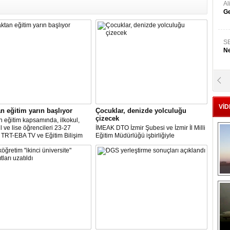
A
Ge
S
Ne
A
"L
VİD
n eğitim yarın başlıyor
Çocuklar, denizde yolculuğu
çizecek
M
 eğitim kapsamında, ilkokul,
Ba
l ve lise öğrencileri 23-27
İMEAK DTO İzmir Şubesi ve İzmir İl Milli
, TRT-EBA TV ve Eğitim Bilişim
Eğitim Müdürlüğü işbirliğiyle
A) üzerinden eğitim
düzenlenecek olan ‘Resim ve
.Yaklaşık 18 milyon öğrenci
Kompozisyon Yarışması’nda başvurular
 sürecine ekran başında devam
devam ediyor. İMEAK DTO İzmir
.
Şubesi’ne teslim edilecek eserlerin son
teslim tarihi, 5 Nisan olarak belirlendi.