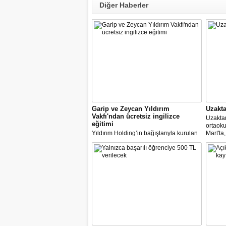
Diğer Haberler
Garip ve Zeycan Yıldırım
Uzakta
Vakfı'ndan ücretsiz ingilizce
Uzaktan
eğitimi
ortaoku
Yıldırım Holding’in bağışlarıyla kurulan
Mart'ta
Garip ve Zeycan Yıldırım Vakfı, uzaktan
Ağı (EB
öğretime geçilen dönemde “English
görecek
W/Tech” (Teknolojiyle İngilizce)
eğitim
programını da 7 Nisan Dünya Sağlık
edecek
Günü vesilesiyle, online olarak
öğrencilere ücretsiz sunuyor.