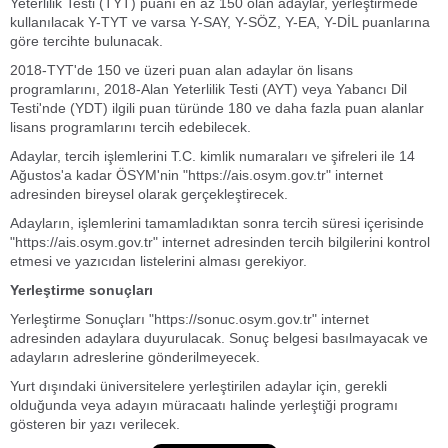
Yeterlilik Testi (TYT) puanı en az 150 olan adaylar, yerleştirmede
kullanılacak Y-TYT ve varsa Y-SAY, Y-SÖZ, Y-EA, Y-DİL puanlarına
göre tercihte bulunacak.
2018-TYT'de 150 ve üzeri puan alan adaylar ön lisans
programlarını, 2018-Alan Yeterlilik Testi (AYT) veya Yabancı Dil
Testi'nde (YDT) ilgili puan türünde 180 ve daha fazla puan alanlar
lisans programlarını tercih edebilecek.
Adaylar, tercih işlemlerini T.C. kimlik numaraları ve şifreleri ile 14
Ağustos'a kadar ÖSYM'nin "https://ais.osym.gov.tr" internet
adresinden bireysel olarak gerçekleştirecek.
Adayların, işlemlerini tamamladıktan sonra tercih süresi içerisinde
"https://ais.osym.gov.tr" internet adresinden tercih bilgilerini kontrol
etmesi ve yazıcıdan listelerini alması gerekiyor.
Yerleştirme sonuçları
Yerleştirme Sonuçları "https://sonuc.osym.gov.tr" internet
adresinden adaylara duyurulacak. Sonuç belgesi basılmayacak ve
adayların adreslerine gönderilmeyecek.
Yurt dışındaki üniversitelere yerleştirilen adaylar için, gerekli
olduğunda veya adayın müracaatı halinde yerleştiği programı
gösteren bir yazı verilecek.