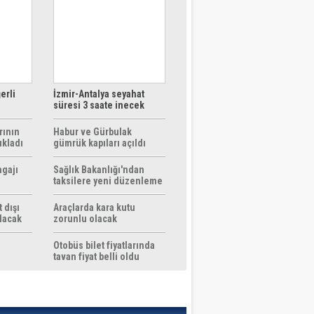
erli
İzmir-Antalya seyahat
süresi 3 saate inecek
rının
Habur ve Gürbulak
ıkladı
gümrük kapıları açıldı
agajı
Sağlık Bakanlığı'ndan
taksilere yeni düzenleme
 dışı
Araçlarda kara kutu
ılacak
zorunlu olacak
Otobüs bilet fiyatlarında
tavan fiyat belli oldu