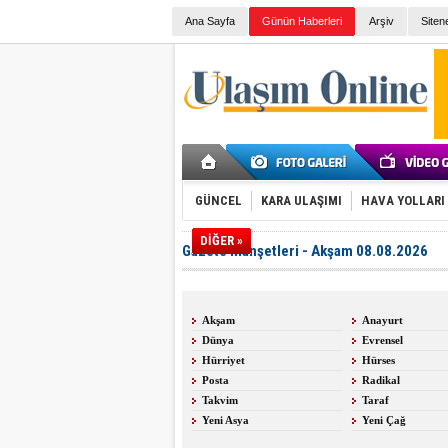
Ana Sayfa
Günün Haberleri
Arşiv
Siten
GÜNCEL
KARA ULAŞIMI
HAVA YOLLARI
DİĞER »
Gazete Manşetleri - Akşam 08.08.2026
Akşam
Anayurt
Dünya
Evrensel
Hürriyet
Hürses
Posta
Radikal
Takvim
Taraf
Yeni Asya
Yeni Çağ