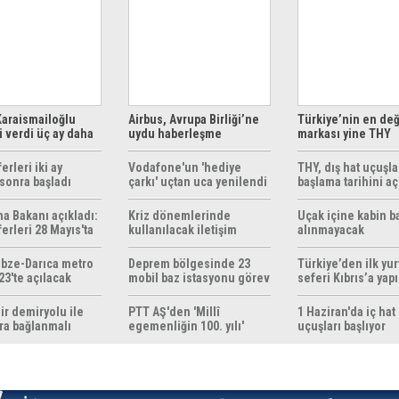
araismailoğlu
Airbus, Avrupa Birliği’ne
Türkiye’nin en değ
 verdi üç ay daha
uydu haberleşme
markası yine THY
z
çözümleri sunuyor
erleri iki ay
Vodafone'un 'hediye
THY, dış hat uçuşla
sonra başladı
çarkı' uçtan uca yenilendi
başlama tarihini aç
ma Bakanı açıkladı:
Kriz dönemlerinde
Uçak içine kabin b
erleri 28 Mayıs'ta
kullanılacak iletişim
alınmayacak
r
yöntemleri rehberi
hazırlandı
bze-Darıca metro
Deprem bölgesinde 23
Türkiye’den ilk yurt
23'te açılacak
mobil baz istasyonu görev
seferi Kıbrıs’a yap
yapıyor
ir demiryolu ile
PTT AŞ'den 'Millî
1 Haziran'da iç hat
ra bağlanmalı
egemenliğin 100. yılı'
uçuşları başlıyor
konulu anma pulu