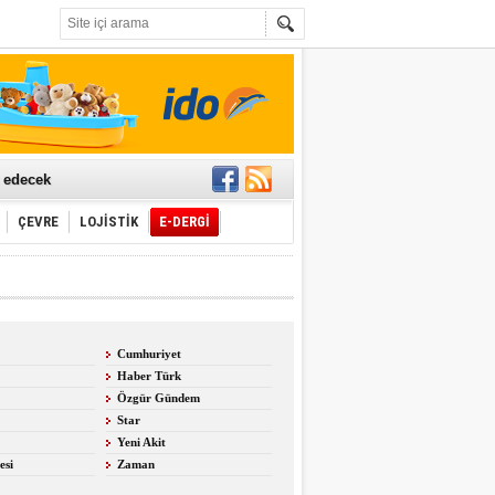
t edecek
ÇEVRE
LOJİSTİK
E-DERGİ
ğlayacak
Cumhuriyet
Haber Türk
i
Özgür Gündem
Star
Yeni Akit
esi
Zaman