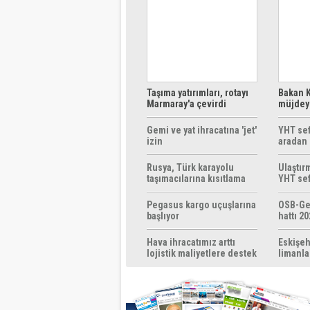
Taşıma yatırımları, rotayı
Bakan K
Marmaray'a çevirdi
müjdeyi
ücretsi
Gemi ve yat ihracatına 'jet'
YHT sef
izin
aradan 
Rusya, Türk karayolu
Ulaştır
taşımacılarına kısıtlama
YHT sef
getirebilir
başlıyo
Pegasus kargo uçuşlarına
OSB-Ge
başlıyor
hattı 20
Hava ihracatımız arttı
Eskişeh
lojistik maliyetlere destek
limanla
gerek